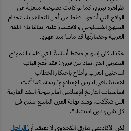
ظواهره ببرودٍ، كما لو كانت نصوصه منعزلةً عن
الواقع التي أنتجها، فقط من أجل التظاهر باستخدام
المنهج الفيلولوجي والاقتصار عليه إيهامًا بأن اللغة
العربية وحضارتَها قد ماتتا منذ عهودٍ.
هكذا، كان إسهام جعيّط أساسيًّا في قلب النموذج
المعرفي الذي ساد من قرون: فقد فَتح الباب
للباحثين العرب وأطاح باحتكار الخطاب
الاستشرافي لدرس الإسلام وتاريخه، كما ثَبّتَ
أساسيات التاريخ الإسلامي أمام موجة النقد العارمة
التي شكّكت، ومنذ نهاية القرن التاسع عشر، في
كل شيءٍ دون استثناء".
لكن الأكاديمي طارق الكحلاوي لا يعتقد أن
ّالراحل