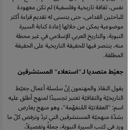
نفس، ثقافة تاريخية وفلسفية) لم تكن معهودة
للباحثين القدامى، حتى يتسنى له تقديم قراءة أكثر
موضوعية يمكن من خلالها إعادة كتابة السيرة
النبوية، والتاريخ العربي الإسلامي في غير محطة
منه، ينتصر فيها للحقيقة التاريخية على الحقيقة
المطلقة.
جعيّط متصديا لـ"استعلاء" المستشرقين
يقول النقاذ والمهتمون إنّ سلسلة أعمال جعيّط
التاريخيّة والثقافيّة تعتبر تجسيدًا لمنهج أطلق عليه
اسم: "العقلانيّة المُتفهّمة"، وهو منهج يعارض
بشدّة منهجيّة المستشرقين التي تردّ وترفض كلّ ما
ورد في كتب السيرة النبوية، جملةً وتفصيلاً،