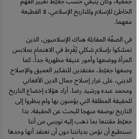
جمعية، وكان ينبغي حسب جعيّط تغيير الفهم
الخاطئ للإسلام وللتاريخ الإسلامي، لا القطيعة
معهما.
في الضفّة المقابلة هناك الإسلاميون، الذين
تمسّكوا بإسلام شكلي يُفْرِط في الاهتمام بملابس
المرأة ووضعها وأمور عتيقة مظهرية جداً، كما
وصفها جعيّط، مفتقدين للتفكير العميق والإصلاح
الديني، على غرار إصلاح جمال الدين الأفغاني
ومحمد عبده ورشيد رضا. أراد هؤلاء إخضاع التاريخ
للحقيقة المطلقة التي يؤمنون بها ولم ينظروا إلى
التاريخ بوصفه منهجا للبحث عن الحقيقة. بدا
جعيّط مقتنعا بما ذهب إليه توينبي من أننا
نستطيع أن نؤمن بديانتنا دون أن نعتقد أنها وحدها