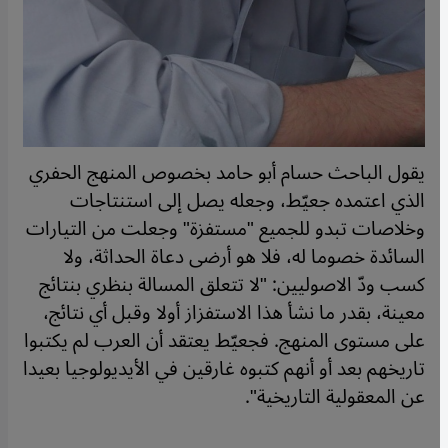
يقول الباحث حسام أبو حامد بخصوص المنهج الحفري
الذي اعتمده جعيّط، وجعله يصل إلى استنتاجات
وخلاصات تبدو للجميع "مستفزة" وجعلت من التيارات
السائدة خصوما له، فلا هو أرضى دعاة الحداثة، ولا
كسب ودّ الاصوليين: "لا تتعلق المسالة بنظري بنتائج
معينة، بقدر ما نشأ هذا الاستفزاز أولا وقبل أي نتائج،
على مستوى المنهج. فجعيّط يعتقد أن العرب لم يكتبوا
تاريخهم بعد أو أنهم كتبوه غارقين في الأيديولوجيا بعيدا
عن المعقولية التاريخية".