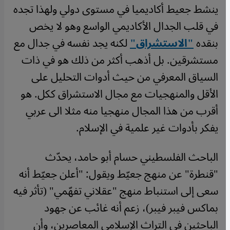
ينشط جعيط أكاديميا في مستوى دولي ولهذا تجده
في قلب الجدال الأكاديمي الواسع وهو لا يخص
بنقده
"الاستشراق"
لكنه يجد نفسه في جدال مع
مستشرقين. بل أذهب أكثر من ذلك هو في ذات
السياق المعرفي من حيث أدوات التحليل على
الأقل والمنهجيات مع مجال الاستشراق ككل. هو
أقرب من هذا المجال منهجيا منه مثلا الى عربي
يفكر بأدوات غير علمية في الإسلام.
الباحث الفلسطيني حسام أبو حامد، يحدّث
"قنطرة" عن منهج جعيّط ويقول: "أعلن جعيّط أنه
سعى إلى استنباط منهج "عقلاني تفهّمي" (تأثر فيه
بماكس فيبر فيبر)، زعم أنه غائب عن جهود
الباحثين في التراث الإسلامي المعاصرين، وأن