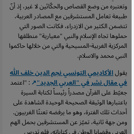
وتعتبره من وضع القصاص والحكّائين لا غير، إذ أنّ
طبيعة تعامل المستشرقين مع المصادر العربية،
تتضمن الكثير من الازدراء، فكانت الصور التي
حملوها تجاه الإسلام والنبي "معيارية" منطلقها
المركزية الغربية-المسيحية والتي من خلالها حاكموا
النبي محمد والاسلام.
يقول
الأكاديمي التونسي نجم الدين خلف الله
في مقال نشر في "العربي الجديد"
: "اعتمد
جعيّط على القرآن مصدراً رئيساً لكتابة السيرة
باعتبارها الوثيقة الصحيحة الوحيدة الشاهدة على
أحداث تلك الفترة، وهو ما يرفضه تعنتًا الغربيون.
ومن جهة ثانية، تميّز عن المستشرقين بحمل الهم
العربي وقضايا الوطن في كتاباته، فلم يَدرس