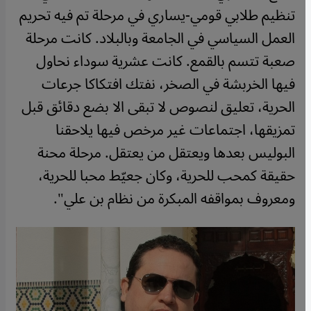
تنظيم طلابي قومي-يساري في مرحلة تم فيه تحريم
العمل السياسي في الجامعة وبالبلاد. كانت مرحلة
صعبة تتسم بالقمع. كانت عشرية سوداء نحاول
فيها الخربشة في الصخر، نفتك افتكاكا جرعات
الحرية، تعليق لنصوص لا تبقى الا بضع دقائق قبل
تمزيقها، اجتماعات غير مرخص فيها يلاحقنا
البوليس بعدها ويعتقل من يعتقل. مرحلة محنة
حقيقة كمحب للحرية، وكان جعيّط محبا للحرية،
ومعروف بمواقفه المبكرة من نظام بن علي".