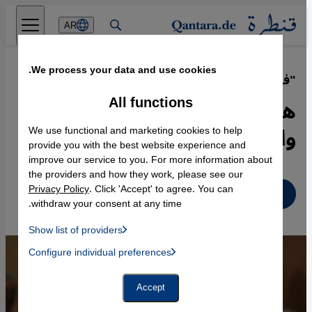
Direkt zum Inhalt springen
AR
We process your data and use cookies.
"فيلسوف التاريخ الإسلامي"
·
06.09.2021
All functions
هشام جعيّط... مفكر "تفهّمي"
واجه استعلاء المستشرقين
We use functional and marketing cookies to help
provide you with the best website experience and
improve our service to you. For more information about
the providers and how they work, please see our
Privacy Policy
. Click 'Accept' to agree. You can
عربي
withdraw your consent at any time.
Show list of providers
List of providers:
Configure individual preferences
Facebook Embed / Facebook Connect
 Manager, Instagram Embed, Twitter Embed, Youtube Embed
Google Tag Manager
Twitter Embed
Accept
Instagram Embed
Youtube Embed