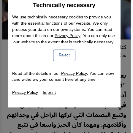
Technically necessary
Accept
Google Maps Embed
We use technically necessary cookies to provide you
with the essential functions of our website. We only
process your data on our own systems. You can read
more about this in our
Privacy Policy
. You can only use
our website to the extent that is technically necessary.
كتاب وأكاديميون يتصفّحون مكتبة المفكر الراحل
هشام جعيط وينبشون في منهاجه.
Reject
Read all the details in our
Privacy Policy
. You can view
بعد أكثر من شهرين على رحيله، تفسح
and withdraw your consent here at any time.
"قنطرة" المجال لكتاب وباحثين أثرّت فيهم
Privacy Policy
Imprint
أدبيات هشام جعيّط أيما تأثير، لأبداء آرائهم
في مكتبه الضخمة ومنهاجه المثير للجدل،
وتتبع البصمات التي تركها الراحل في وجدانهم
وأقلامهم. ومهما كان الحيز واسعا في تتبع