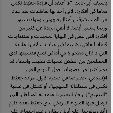
يضيف أبو حامد: "لا أعتقد أن فرادة جعيّط تكمن
تماما في أفكاره، لأني أجد لها تقاطعات عند عدد
من المستشرقين أمثال فلهوزن، وغولدتسيهر،
وربما بلاشير أيضا. لا أنفي الجدة عن كثير من
أفكاره التي تبقى في النهاية تخمينات واستنتاجات
قابلة للنقاش، لاسيما في غياب الدلائل المادية
التي لا تزال مطمورة في أماكن تمنع قدسيتها لدى
المسلمين من انطلاق عمليات تنقيب واسعة، قد
تغير كثيرا من تصوراتنا حول التاريخ العربي
الإسلامي، خصوصا في صدره الأول. فرادة جعيّط
تكمن في منطلقاته المنهجية، أو تتمثل في عملية
"التنهيج" إن جاز التعبير، المتعددة المداخل، التي
توسل فيها المنهج التاريخي لدى جعيّط بعدة علوم
(أنثروبولوجيا، علم أديان مقارن، علم اجتماع، علم