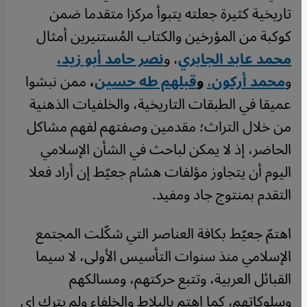
تاريخية كثيرة جعلته يتبوأ مركزا متقدما ضمن
كوكبة من المؤرخين والكتاب المُستنيرين أمثال
محمد عابد الجابري
، و
نصر حامد أبو زيد،
و
محمد أركون
،
و
قبلهم طه حسين
،
ممن نبشوا
عميقا في الطبقات التاريخية، والخلفيات الذهنية
من خلال التراث؛ مقدمين وصفتهم لفهم مشاكل
الحاضر، إذ لا يمكن لباحث في الشأن الإسلامي
اليوم أن يتجاوز مؤلفات هشام جعيّط إن أراد فعلا
التقدم بمنتوج جاد ومفيد.
اهتمّ جعيّط بكافة العناصر التي شكّلت المجتمع
الإسلامي منذ سنوات التأسيس الأولى، لا سيما
القبائل العربية، وتتبع حركتهم، ومسالكهم
وسلوكاتهم، كما اهتم بالبلاط والخلفاء ولم يترك اي