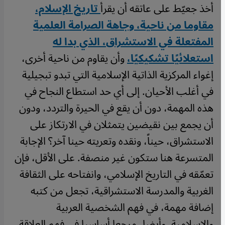
أخذ جعيّط على عاتقه أن يقرأ
تاريخ الإسلام،
مقاوما من ناحية، وجاهة الصرامة العلمية
المفتعلة في الاستشراق، الذي بدا له
استعلائيًا تشكيكيًا،
وأن يقاوم من ناحية أخرى،
إغواء المركزية الذاتية الإسلامية التي تبدو تبجيلية
في أغلب الأحيان. إلى أي حد استطاع النجاح في
هذه المهمة، دون أن يقع في الحيرة والتردد، ودون
أن يجمع بين نقيضين يتمثلان في الارتكاز على
الاستشراق، حيناً، ونقده وتعريته حينا آخر؟ الإجابة
المتسرعة هنا ستكون غير منصفة. على الأقل، فإن
تعمّقه في التاريخ الإسلامي، وانفتاحه على الثقافة
الغربية والمدرسة الاستشراقية، تجعل من كتبه
إضافة مهمة، في فهم الشخصية العربية
والإسلامية. وأيضا، مرجعا أساسيا في فهم العلاقة