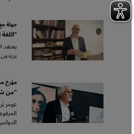
جولة مع
"اللغة 
يريدون أن يشبهوا- جيل ثور
مؤرخ م
"من شأ
عومر بَ
المرفوع
الدولتي