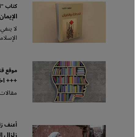
كتاب "ال
الإيمان
لا ينفي
الإسلام
موقع قنط
+++ اخت
مقالات 
أعنف زل
زلزال ا