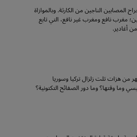
ح المصابين الناجين من الكارثة. وبالموازاة
 مغرب نافع ومغرب غير نافع، التي تابع
ن أغادير.
 هزات ارتدادية قوية عقب زلزال المغرب بعد نحو 7 أشهر من هزات تلت زلزال تركيا وسوريا
يسي وما وقتها؟ وما دور الصفائح التكتونية؟