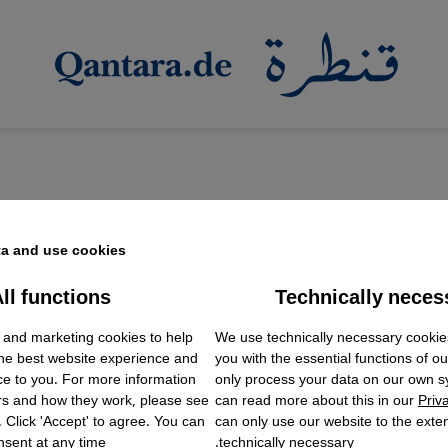
a and use cookies.
ll functions
Technically neces
ok Embed / Facebook Connect
لأكاديمية في ألمانيا
Accept
Google Tag Manager
We use technically necessary cookie
 الشرق الأوسط في مفترق طرق - رسالة احتجاج
 and marketing cookies to help
Twitter Embed
the best website experience and
you with the essential functions of o
Instagram Embed
ُنظر إلى الرابطة الألمانية لدراسات الشرق الأوسط (دافو) عل
ce to you. For more information
only process your data on our own 
Youtube Embed
rs and how they work, please see
can read more about this in our
Priv
Google Maps Embed
 بالألمانية. بيد أن صراعا يدور الآن داخلها حول مسألة الت
. Click 'Accept' to agree. You can
can only use our website to the extent
 غزة، حسبما جاء في رسالة احتجاج لعدد من أعضاء الرا
sent at any time.
technically necessary.