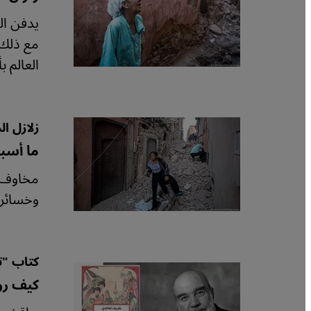
يدفن ال
مع ذلك 
العالم 
زلازل ال
ما أسبا
وخسائرها
كتاب "ت
كيف رو