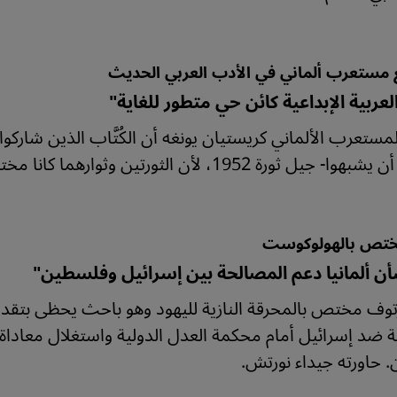
 مستعرب ألماني في الأدب العربي الحديث
العربية الإبداعية كائن حي متطور للغاية"
ة 1952، لأن الثورتين وثوارهما كانا مختلفين. حاوره كريم شفيق لموقع قنطرة.
ختص بالهولوكوست
ن ألمانيا دعم المصالحة بين إسرائيل وفلسطين"
رتوف مختص بالمحرقة النازية لليهود وهو باحث يحظى بتقد
ة ضد إسرائيل أمام محكمة العدل الدولية واستغلال معاداة 
ن. حاورته جيداء نورتش.