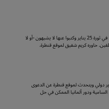
يعتقد المستعرب الألماني كريستيان يونغه أن الكُتَّاب الذين شاركوا في ثورة 25 يناير وكتبوا عنها لا يشبهون -أو لا
ير دولي ويتحدث لموقع قنطرة عن الدعوى
السامية ودور ألمانيا الممكن في حل