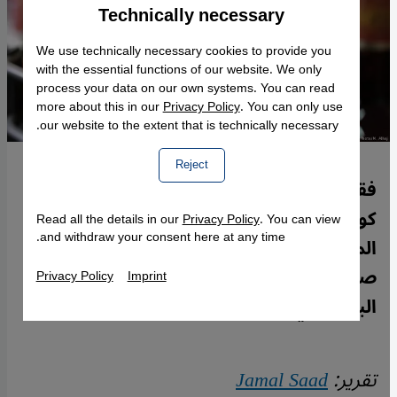
Technically necessary
Accept
Google Maps Embed
We use technically necessary cookies to provide you
with the essential functions of our website. We only
process your data on our own systems. You can read
more about this in our
Privacy Policy
. You can only use
our website to the extent that is technically necessary.
Reject
فقط في الضفة الغربية توجد بيرة حلال وأخرى
كوشير. فما قصة هذه البيرة الفلسطينية
Read all the details in our
Privacy Policy
. You can view
and withdraw your consent here at any time.
المصنوعة على الطريقة الألمانية ولماذا ذاع
صيتها؟ جمال سعد حاور مُؤسس مصنع
Privacy Policy
Imprint
البيرة الذي شجعه ياسر عرفات قبل 25 عاما.
تقرير:
Jamal Saad