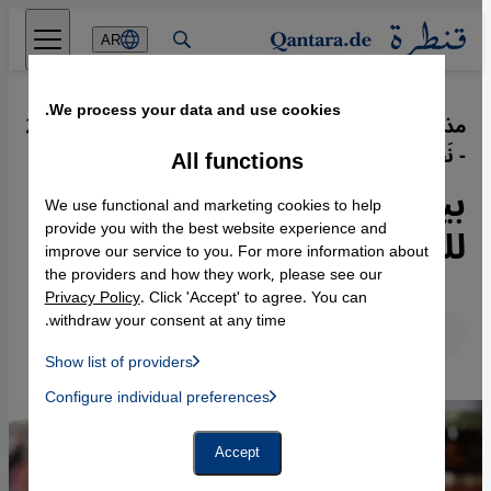
Direkt zum Inhalt springen
AR
We process your data and use cookies.
مذاق فلسطين في بيرة تُصدَّر لِـ 14 دولة
·
24.03.2019
- نَخْبُ السلام بنكهة المعاناة
All functions
بيرة فلسطينية حلال
We use functional and marketing cookies to help
للمسلمين وكوشير لليهود
provide you with the best website experience and
improve our service to you. For more information about
the providers and how they work, please see our
Privacy Policy
. Click 'Accept' to agree. You can
withdraw your consent at any time.
عربي
English
Deutsch
Show list of providers
List of providers:
Configure individual preferences
Facebook Embed / Facebook Connect
 Manager, Instagram Embed, Twitter Embed, Youtube Embed
Google Tag Manager
Twitter Embed
Accept
Instagram Embed
Youtube Embed