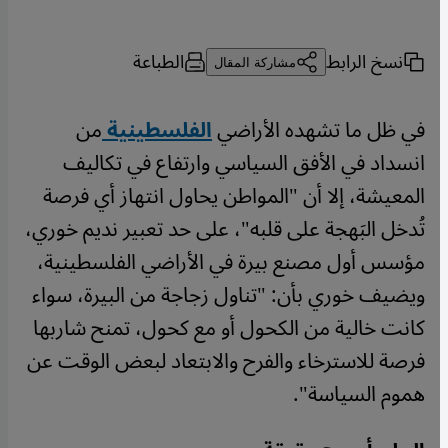
نسخ الرابط
الطباعة
مشاركة المقال
في ظل ما تشهده الأراضي
الفلسطينية
من
انسداد في الأفق السياسي وارتفاع في تكاليف
المعيشة، إلا أن "المواطن يحاول انتهاز أي فرصة
تُدخل البَهجة على قلبه"، على حد تعبير نديم خوري،
مؤسس أول مصنع بيرة في الأراضي الفلسطينية،
ويضيف خوري بأن: "تناول زجاجة من البيرة، سواء
كانت خالية من الكحول أو مع كحول، تمنح شاربها
فرصة للاسترخاء والفرح والابتعاد لبعض الوقت عن
هموم السياسة".