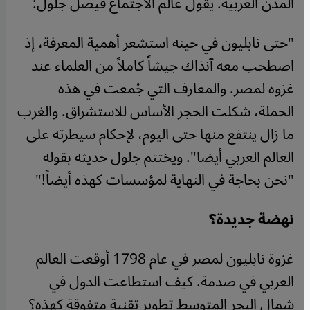
المدن العربية. يقول عالم الاجتماع فيصل جلول:
"حتى نابليون في حينه استشعر أهمية المعرفة، إذ
اصطحب معه آنذاك جيشاً كاملاً من العلماء عند
غزوه لمصر. والمعارف التي جُمعت في هذه
الحملة، شكلت الحجر الأساس للاستشراق. والغرب
ما زال ينتفع منها حتى اليوم، لإحكام سيطرته على
العالم العربي أيضا". ويختتم جلول حديثه بقوله
"نحن بحاجة في النهاية لمؤسسات كهذه أيضاً!"
نهضة جديدة؟
غزوة نابليون لمصر في عام 1798 أوقعت العالم
العربي في صدمة. كيف استطاعت الدول في
شمال البحر المتوسط تطوير تقنية متفوقة كهذه؟