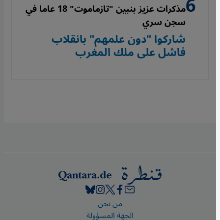
مذكرات عزيز بنبين "تازماموت" 18 عاما في
سجن سري
شاركوا "دون علمهم" بانقلاب
فاشل على ملك المغرب
Footer
من نحن
الجهة المسؤولة