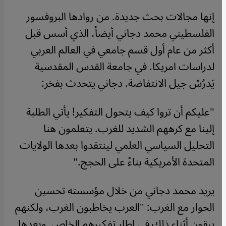
إنها مجالات بحث جديدة. من روادها البروفسور
الفلسطيني محمد دجاني أيضاً، الذي أسس قبل
أكثر من عام أول قسم جامعي في العالم العربي
لدراسات امريكا. في جامعة القدس المقدسية
يَدرُسُ جيل الانتفاضة. دجاني يتحدث بفخر:
"عليكم أن تروا كيف يتحول التفكير! يأتي الطلبة
إلينا مع كرههم الشديد للغرب. يتعلمون هنا
التحليل السياسي العلمي لينتقدوا بعدها الولايات
المتحدة الأمريكية بناءً على الحجج."
يريد محمد دجاني من خلال مؤسسته تحسين
الحوار مع الغرب: "العرب يخاطبون الغرب، ولكنهم
يبقون أثناء ذلك في إطار تفكيرهم الخاص. وبعدها