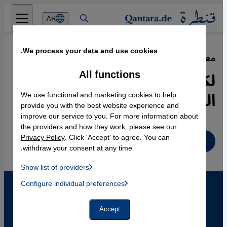
Direkt zum Inhalt springen
AR
We process your data and use cookies.
معاهد لدراسة أوربا وأمريكا:
·
25.08.2004
All functions
لكي لا يتغلغل الغرب إلى أحلام
العرب
We use functional and marketing cookies to help
provide you with the best website experience and
improve our service to you. For more information about
the providers and how they work, please see our
Privacy Policy
. Click 'Accept' to agree. You can
عربي
withdraw your consent at any time.
Show list of providers
List of providers:
Configure individual preferences
Facebook Embed / Facebook Connect
 Manager, Instagram Embed, Twitter Embed, Youtube Embed
Google Tag Manager
Twitter Embed
Accept
Instagram Embed
Youtube Embed