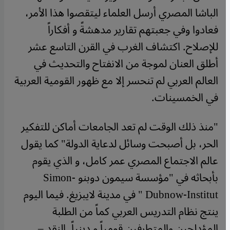
الباشا المصري أرسل العلماء ليتقصوا هذا الأمر،
فعادوا وفي جعبتهم تقارير مدهشةً و أفكاراً
للإصلاح. اكتشاف الغرب في القرن التاسع عشر
أطلق العنان لموجة من الانفتاح والتحديث في
العالم العربي لم تنحسر إلا مع ظهور القومية العربية
في الخمسينات.
"منذ ذلك الوقت لم تعد الجامعات أماكن للتفكير
الحر، بل أصبحت وسائل لدعاية الدولة" كما يقول
عالم الاجتماع المصري عمر كامل، و الذي يقوم
بأبحاثه في "مؤسسة سيمون دوبنو Simon-
Dubnow-Institut " في مدينة لايبزيغ. فيما اليوم
ينتج نظام التدريس العربي كماً من الطلبة
المؤدلجين والمتطرفين قومياً و دينياً. النقد –