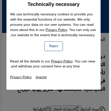
Technically necessary
Accept
Google Maps Embed
We use technically necessary cookies to provide you
with the essential functions of our website. We only
process your data on our own systems. You can read
more about this in our
Privacy Policy
. You can only use
our website to the extent that is technically necessary.
الصورة: أ ب
Reject
دراسة الغرب، النظيرة لعلوم الاستشراق، هو
Read all the details in our
Privacy Policy
. You can view
التوجه العام الجديد في العالم العربي. فقد
and withdraw your consent here at any time.
تأسست العديد من المعاهد من أجل التعمق
Privacy Policy
Imprint
في الثقافة الغربية والتعرف على البنى
السياسية لمجتمعاتها. تقرير يوليا غيرلخ
نسخ الرابط
الطباعة
مشاركة المقال