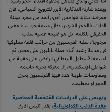
أما الثاني والذي يتباهى بحظوة اقتناء "حجر رشيد"،
ويعده شارته التذكارية الأبرز للترويج السياحي، فإن
معرضه تنتابه هواجس أخرى أبعد من مجرد تهنئة
الذات. فالحجر الشهير، يظل غنيمة حرب، بالمعنى
الحقيقي للكلمة، بل هو غنيمة عملية سلب
مزدوجة، سلبه الفرنسيون من خرائب قلعة مملوكية
في مدينة رشيد أثناء حملة نابليون على مصر، ثم
اغتنمه الأسطول البريطاني الرابض على مقربة من
شواطئ الإسكندرية، إثر معركة بحرية حاسمة
ومفاوضات طويلة هدد فيها الفرنسيون بحرق
الحجر أو تحطيمه.
وتهيمن على الدراسات المُتحَفية المعاصرة
عقدة الذنب الكولونيالية
، بقدر تلبس الأرق