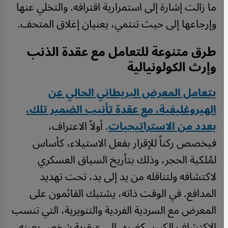
ما زالت إشارة إلى استمرارية اقترافه. والتخلي عنها
وإرجاعها إلى حيث تنتمي، يعنيان إغلاق المتحف.
طرق متنوعة للتعامل مع عقدة الذنب
وإرث الكولونيالية
يتعامل المعرض البريطاني الحالي عن
الهيروغليفية، مع عقدة تأنيب الضمير تلك،
بعدد من الاستراتيجيات
. أولاً الاعتراف،
فيخصص ركناً للإقرار بفعل الاستيلاء، كأساس
لمُلكية الحجر، وذلك بتأريخ السياق العسكري
لاكتشافه ولتناقله من يد إلى يد، تحت تهديد
المدافع. في الوقت ذاته، يشتبك القائمون على
المعرض مع السردية الفردية والتنويرية، التي تنسب
الاكتشاف الكبير، كغيره، إلى عبقرية شخص بعينه،