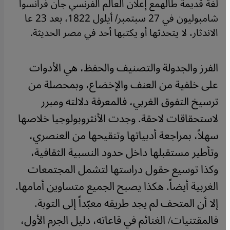
لغة قديمة طالهمع إعلان العالم الفرنسي جان فرانسوا
شامبوليون في 27 سبتمبر/ أيلول 1822، بعد 23 عا
الاندثار، لا يتحدثها أو يكتبها أحد في مصر الحديثة.
الفرز والجدولة والتصنيف والحفظ، هي الأدوات
على خلفية من العنف والإخضاع، وبمحصلة من
ترسيخ التفوق الغربي، فالمعرفة دلالته ومبرر
لاستحقاقات لاحقة. وجدت الأنثروبولوجيا خلاصها
سهلاً، بمراجعة أدبياتها وتنقيحها من العنصري،
وتأطير مستقبلها داخل حدود النسبية الثقافية،
وكذا توسيع حقول دراستها لتشمل المجتمعات
الغربية أيضاً. هكذا يصبح الجميع متساوين أمامها.
إلا أن المتحف لم يجد طريقه معبّداً إلى التوبة.
فالمقتنيات/ الغنائم في قاعاته، دليل الجرم الأول،