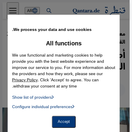
Direkt zum Inhalt springen
AR
We process your data and use cookies.
معرض "الهيروغليفية تفض ألغاز مصر
·
22.12.2022
القديمة"
All functions
أطفال "حجر رشيد"... عقدة
We use functional and marketing cookies to help
الذنب المُتحَفية
provide you with the best website experience and
improve our service to you. For more information about
the providers and how they work, please see our
Privacy Policy
. Click 'Accept' to agree. You can
withdraw your consent at any time.
عربي
English
Deutsch
Show list of providers
List of providers:
Configure individual preferences
Facebook Embed / Facebook Connect
 Manager, Instagram Embed, Twitter Embed, Youtube Embed
Google Tag Manager
Twitter Embed
Accept
Instagram Embed
Youtube Embed