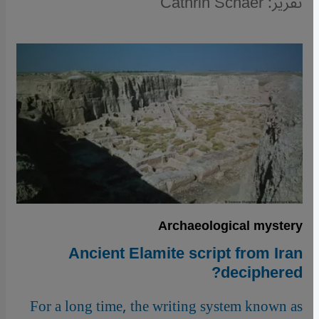
تقرير: Cathrin Schaer
Archaeological mystery
Ancient Elamite script from Iran
deciphered?
For a long time, the writing system known as