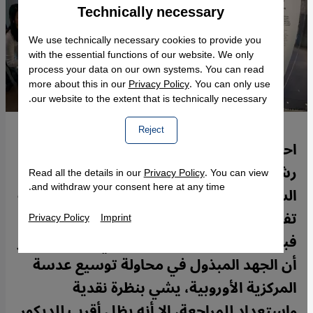
Technically necessary
Accept
Google Maps Embed
We use technically necessary cookies to provide you
with the essential functions of our website. We only
process your data on our own systems. You can read
more about this in our
Privacy Policy
. You can only use
our website to the extent that is technically necessary.
Reject
احتفالاً بمرور مئتي عام على حل شيفرة "حجر
رشيد"، افتتح المتحف البريطاني، منتصف
Read all the details in our
Privacy Policy
. You can view
and withdraw your consent here at any time.
الشهر الماضي، معرضاً بعنوان: "الهيروغليفية
تفض ألغاز مصر القديمة"، وسيستمر حتى
Privacy Policy
Imprint
فبراير/شباط 2023. الناقد شادي بطرس يعتبر
أن الجهد المبذول في محاولة توسيع عدسة
المركزية الأوروبية، يشي بنظرة نقدية
واستعداد للمراجعة، إلا أنه يظل أقرب للديكور