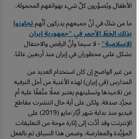
الأطفال ويُصوِّرون كلَّ شيء بهواتفهم المحمولة.
ما من شكّ في أنَّ جميعهم يدركون أنَّهم
تجاوزوا
بذلك الخطّ الأحمر في "جمهورية إيران
الإسلامية"
- لا سيما وأنَّ الرقص والاحتفال
بشكل علني محظوران في إيران منذ أربعين عامًا.
من غير الواضح إن كان استخدام العديد من
المدارس (في إيران) لهذه الأغنية من أجل الترفيه
عن تلاميذها وتسليتهم يعتبر عملًا متَّفقًا عليه أم
مجرَّد صدفة. ولكن على أية حال انتشرت مقاطع
فيديو منذ بداية شهر أيَّار/مايو (2019) على
الإنترنت وقد أدَّت إلى إثارة موجة من التعليقات
المؤيِّدة والمعارضة. وضمن هذا السياق تم بالفعل