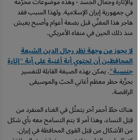
والإثارة وجمال الجسد - وهذه موضوعات محرَّمة
في جمهورية إيران الإسلامية. ولهذا السبب فقد
هاجر هذا المغنِّي قبل بضعة أعوام وأصبح يعيش
منذ ذلك الحين في منفاه الأمريكي.
لا يجوز من وجهة نظر رجال الدين الشيعة
المحافظين أن تحتوي أية أغنية على أية "إثارة
جنسية"
. يمكن بهذه الصيغة القابلة للتفسير
بحرِّية حظر معظم أغاني الحبّ والموسيقى
الراقصة.
هناك خطٌ أحمر آخر يتمثَّل في الغناء المنفرد من
قِبَل النساء، وهذا أمر لا يتم التسامح معه بأي شكل
من الأشكال من قِبَل القوى المحافظة في إيران.