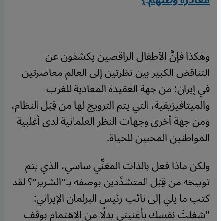
مغادرة وطنهم.}
وهكذا فإنَّ الأطفال الراقصين يكشفون عن
التناقض الكبير بين نظرتين إلى العالم معاصرتين
في إيران: من جهة العقيدة المعادية للغرب
والميتافيزيقية، التي يتم الترويج لها من قِبَل النظام،
ومن جهة أخرى وجهات النظر العلمانية لدى أغلبية
المواطنين المحبين للحياة.
ولكن ماذا فعل بالذات المغنِّي ساسي، الذي يتم
توبيخه من قِبَل المتشدِّدين بوصفه بـ"الشرير"؟ لقد
كتب ما يلي إلى نائب رئيس البرلمان الإيراني:
"شغلتَ نفسك بأغنيتي بدلًا من الاهتمام بوقف