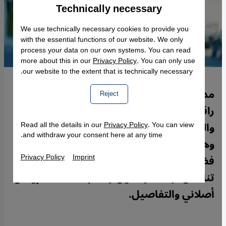
Technically necessary
Accept
Google Maps Embed
We use technically necessary cookies to provide you
with the essential functions of our website. We only
process your data on our own systems. You can read
more about this in our
Privacy Policy
. You can only use
our website to the extent that is technically necessary.
مدارس إيرانية عديدة استخدمت أغنية حب
Reject
راقصة للترفيه عن تلاميذها وتلميذاتها
والتسلية وانتشرت في الإنترنت فيديوهاتهم
Read all the details in our
Privacy Policy
. You can view
and withdraw your consent here at any time.
وهم يرقصون على أنغام الأغنية. والنتيجة
Privacy Policy
Imprint
فضيحة لطبقة إيران السياسية تكشف
تناقض آراء المواطنين والنخبة الحاكمة. إيمان
أصلاني والتفاصيل.