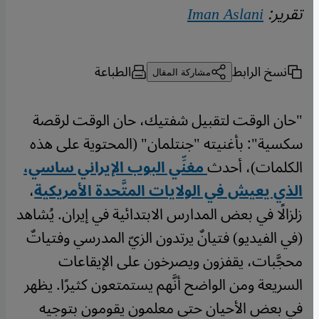
تقرير:
Iman Aslani
نسخ الرابط
الطباعة
مشاركة المقال
"حان الوقت لتقبيل شفتيك، حان الوقت لرقصة
سكسية": بأغنيته "جنتلمان" (المحتوية على هذه
الكلمات)، أحدث
مغنِّي البوب ​​الإيراني ساسي،
الذي يعيش في الولايات المتَّحدة الأمريكية
،
زلزالًا في بعض المدارس الابتدائية في إيران. يُشاهد
(في الفيديو) فتيانٌ يرتدون الزيّ المدرسي وفتياتٌ
محجَّبات، يقفزون ويصرخون على الإيقاعات
السريعة ومن الواضح أنَّهم يستمتعون كثيرًا. يظهر
في بعض الأحيان حتى معلمون يقومون بتوجيه