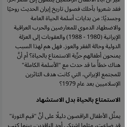
فقد شعروا بأحلك فصول تاريخ إيران الحديث روحيًا
وجسديًا: من بدايات أسلمة الحياة العامة
والاضطهاد الدموي للمعارضين والحرب العراقية
الإيرانية (1980 - 1988) والعقوبات إلى العزلة
الدولية وحالة الفقر والعوز. فهل هم لهذا السبب
يمنحون أطفالهم حرِّية الاستمتاع بالحياة؟ أم أنَّ
هناك خطأً ما قد حدث مع "الأسلمة الكاملة"
للمجتمع الإيراني، التي كانت هدف الثائرين
الإسلاميين بعد عام 1979؟
الاستمتاع بالحياة بدل الاستشهاد
يمثِّل الأطفال الراقصون دليلًا على أنَّ "قيم الثورة"
قد ضاعت، مثلما اشتكى أحد الناقدين، بينما كتب