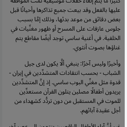
كثيرًا ما يتم إلغاء حفلات موسيقية تمت الموافقة
عليها بالفعل وقد بيعت جميع تذاكرها وأحيانًا قبل
بعض دقائق من موعد بدئها، وذلك إمَّا بسبب
جلوس عازفات على المسرح أو ظهور مغنِّيات في
الخلفية. في أغنية ساسي توجد أيضًا مقاطع يتم
غناؤها بصوت أنثوي.
وأخيرًا وليس آخرًا: ينبغي ألَّا يكون لدى جيل
الشباب - بحسب انتقادات المتشدِّدين في إيران -
قدوة مثل مغنِّي البوب ساسي. إذ إنَّ المتشدِّدين
يريدون أطفالًا مصلين يتلون القرآن مستعدِّين
للموت في المستقبل من دون تردُّد كشهداء من
أجل عقيدة آبائهم.
غير أنَّ آباء الأطفال الراقصين ينتمون إلى عصر آخر.