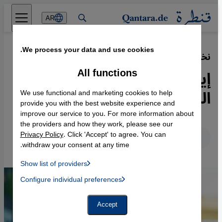
Direkt zum Inhalt springen
AR
We process your data and use cookies.
نخبة حاكمة متزمتة وشعب محب للحياة
·
05.06.2019
All functions
إيران: هل يخسر الملالي جيل
الشباب؟
We use functional and marketing cookies to help
provide you with the best website experience and
improve our service to you. For more information about
the providers and how they work, please see our
Privacy Policy
. Click 'Accept' to agree. You can
عربي
English
Deutsch
withdraw your consent at any time.
Show list of providers
List of providers:
Configure individual preferences
Facebook Embed / Facebook Connect
 Manager, Instagram Embed, Twitter Embed, Youtube Embed
Google Tag Manager
Twitter Embed
Accept
Instagram Embed
Youtube Embed