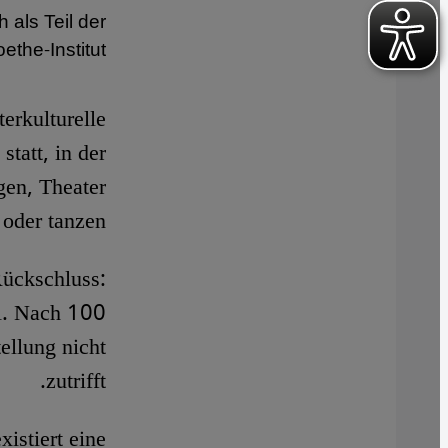
 als Teil der
ethe-Institut
terkulturelle
tatt, in der
gen, Theater
 oder tanzen.
Rückschluss:
ll. Nach 100
ellung nicht
zutrifft.
xistiert eine