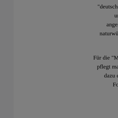
"deutsch
u
ange
naturwü
Für die "M
pflegt m
dazu d
Fo