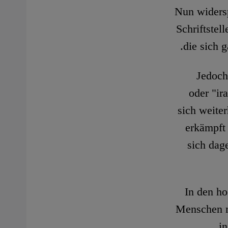
Nun widersp
Schriftstel
die sich g
Jedoch
oder "ir
sich weiter
erkämpft 
sich dag
In den ho
Menschen m
in