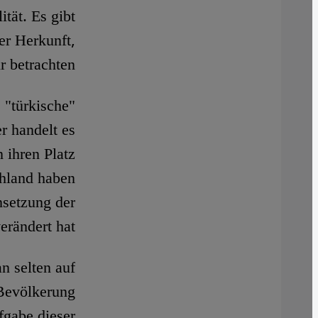
tät. Es gibt
er Herkunft,
r betrachten.
 "türkische"
r handelt es
 ihren Platz
chland haben
nsetzung der
erändert hat.
n selten auf
Bevölkerung
ufgabe dieser