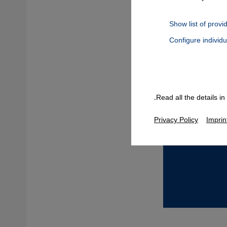
Show list of provi
Configure individ
Connect, Google Maps Embed, Google Tag Manager, Instagram Embed
Read all the details i
Privacy Policy
Imprin