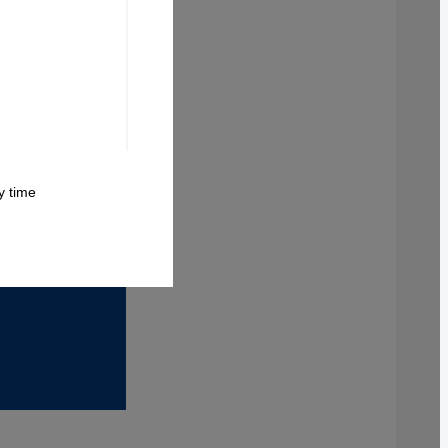
 time.