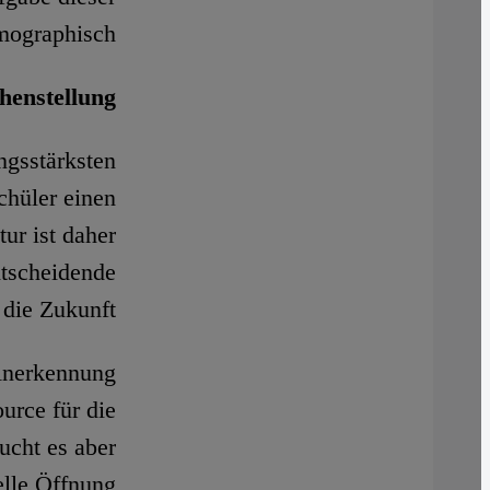
mographisch.
henstellung
ngsstärksten
chüler einen
ur ist daher
ntscheidende
die Zukunft.
 Anerkennung
urce für die
ucht es aber
elle Öffnung.