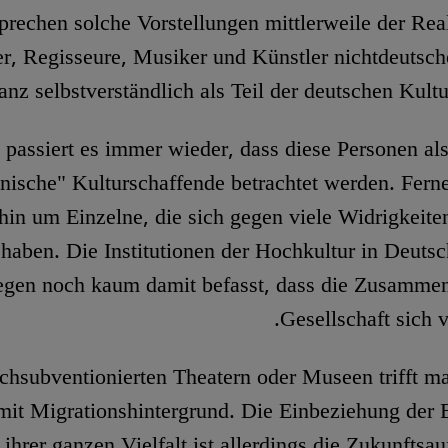
rechen solche Vorstellungen mittlerweile der Reali
ler, Regisseure, Musiker und Künstler nichtdeutsch
anz selbstverständlich als Teil der deutschen Kultu
 passiert es immer wieder, dass diese Personen als
anische" Kulturschaffende betrachtet werden. Ferne
hin um Einzelne, die sich gegen viele Widrigkeiten
haben. Die Institutionen der Hochkultur in Deuts
egen noch kaum damit befasst, dass die Zusamme
Gesellschaft sich v
chsubventionierten Theatern oder Museen trifft ma
it Migrationshintergrund. Die Einbeziehung der 
 ihrer ganzen Vielfalt ist allerdings die Zukunftsa