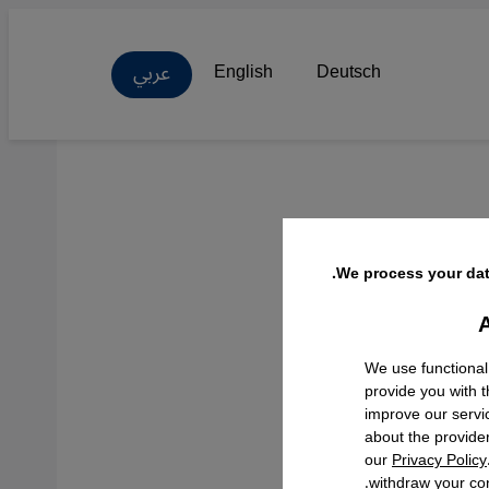
عربي
English
Deutsch
Für
We process your dat
A
Facebo
We use functional
provide you with 
improve our servi
about the provide
our
Privacy Policy
withdraw your con