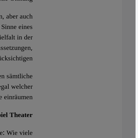
n, aber auch
 Sinne eines
lfalt in der
ussetzungen,
cksichtigen.
n sämtliche
egal welcher
e einräumen.
iel Theater
e: Wie viele