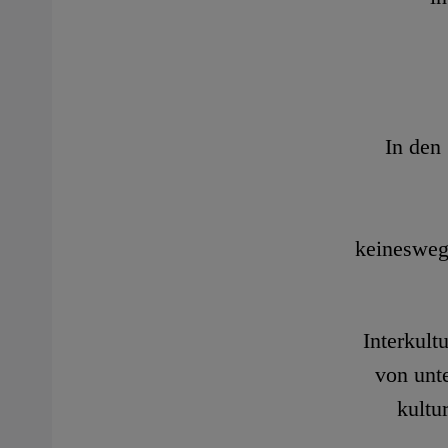
In den
keinesweg
Interkult
von unt
kultu