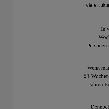
Viele Kultu
​​I
Woch
Personen 
Wenn man 
51 Wochen d
Jahren Ei
Dennoch 