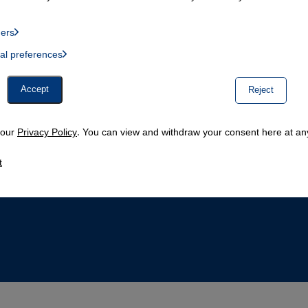
ders
List of providers:
ual preferences
, Twitter Embed, Youtube Embed
Accept
Reject
n our
Privacy Policy
. You can view and withdraw your consent here at any
t