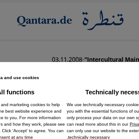
03.11.2008
·
 eine interkulturelle Ö
a and use cookies.
der Gesell
ll functions
Technically neces
ok Embed / Facebook Connect
Accept
Google Tag Manager
 and marketing cookies to help
We use technically necessary cookie
Twitter Embed
the best website experience and
you with the essential functions of o
Instagram Embed
ce to you. For more information
only process your data on our own 
Youtube Embed
rs and how they work, please see
can read more about this in our
Priv
Google Maps Embed
. Click 'Accept' to agree. You can
can only use our website to the extent
sent at any time.
technically necessary.