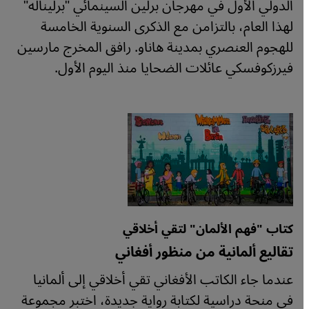
الدولي الأول في مهرجان برلين السينمائي "برليناله"
لهذا العام، بالتزامن مع الذكرى السنوية الخامسة
للهجوم العنصري بمدينة هاناو. رافق المخرج مارسين
فيرزكوفسكي عائلات الضحايا منذ اليوم الأول.
كتاب "فهم الألمان" لتقي أخلاقي
تقاليع ألمانية من منظور أفغاني
عندما جاء الكاتب الأفغاني تقي أخلاقي إلى ألمانيا
في منحة دراسية لكتابة رواية جديدة، اختبر مجموعة