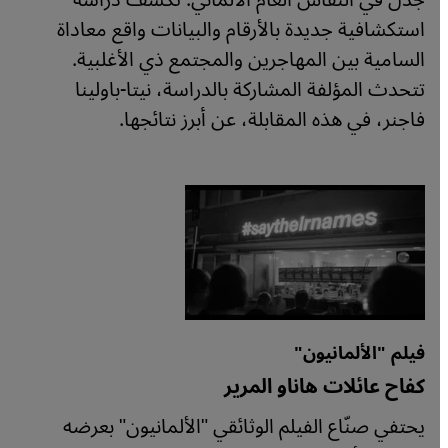
جدل في النقاش العام الألماني. تكشف دراسة
استكشافية جديدة بالأرقام والبيانات واقع معاداة
السامية بين المهاجرين والمجتمع ذي الأغلبية.
تتحدث المؤلفة المشاركة بالدراسة، نيتا-باولينا
فاجنر، في هذه المقابلة، عن أبرز نتائجها.
فيلم "الألمانيون"
كفاح عائلات هاناو المرير
يحتفي صنّاع الفيلم الوثائقي "الألمانيون" بعرضه