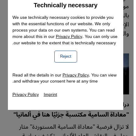
Technically necessary
Accept
مواجهتها أو إثباتها، لكن من المستحيل نسيانها.
Google Maps Embed
بالنسبة للعديد من المهاجرين، لا تتسم تجارب
We use technically necessary cookies to provide you
الإقصاء بالعداء الصريح، بل بالصمت والتلميحات
with the essential functions of our website. We only
process your data on our own systems. You can read
والتعليقات العابرة.
more about this in our
Privacy Policy
. You can only use
our website to the extent that is technically necessary.
Reject
Read all the details in our
Privacy Policy
. You can view
and withdraw your consent here at any time.
Privacy Policy
Imprint
دراسة جديدة
"معاداة السامية مكتسبة جزئيًا هنا في ألمانيا"
لا تزال فرضية "معاداة السامية المستوردة" مثار