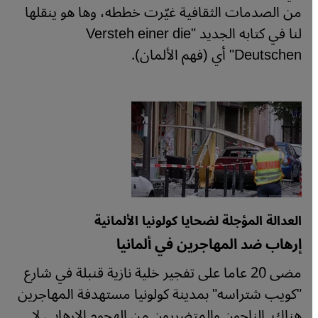
من الصدمات الثقافية غيّرت خططه، وها هو ينقلها
لنا في كتابه الجديد "Versteh einer die
Deutschen" أي (فهم الألمان).
العدالة المؤجلة لضحايا كولونيا الألمانية
إرهاب ضد المهاجرين في ألمانيا
مضى 20 عاما على تفجير خلية نازية قنبلة في شارع
"كويب شتراسه" بمدينة كولونيا مستهدفة المهاجرين
هناك. الناجون والمتضررون من الهجوم الإرهابي لا