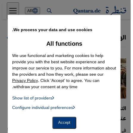
Direkt zum Inhalt springen
AR
We process your data and use cookies.
الهجرة والمهاجرون في ألمانيا
كل ملفات قنطرة
All functions
We use functional and marketing cookies to help
provide you with the best website experience and
improve our service to you. For more information about
the providers and how they work, please see our
Privacy Policy
. Click 'Accept' to agree. You can
withdraw your consent at any time.
Show list of providers
List of providers:
التمييز في ألمانيا
Configure individual preferences
Facebook Embed / Facebook Connect
 Manager, Instagram Embed, Twitter Embed, Youtube Embed
Google Tag Manager
عندما يصعب تسمية العنصرية
Twitter Embed
Accept
Instagram Embed
في ألمانيا، قد يكون التمييز خفيًا لدرجة يصعب معها
Youtube Embed