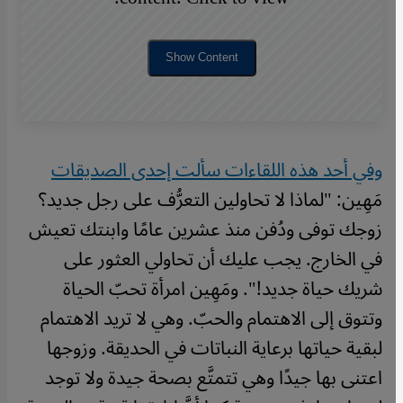
Show Content
وفي أحد هذه اللقاءات سألت إحدى الصديقات
مَهِين: "لماذا لا تحاولين التعرُّف على رجل جديد؟
زوجك توفى ودُفن منذ عشرين عامًا وابنتك تعيش
في الخارج. يجب عليك أن تحاولي العثور على
شريك حياة جديد!". ومَهِين امرأة تحبّ الحياة
وتتوق إلى الاهتمام والحبّ. وهي لا تريد الاهتمام
لبقية حياتها برعاية النباتات في الحديقة. وزوجها
اعتنى بها جيدًا وهي تتمتَّع بصحة جيدة ولا توجد