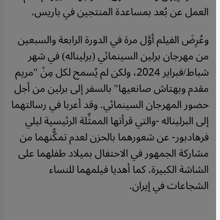
العمل عن بُعد بمساعدة المنتجين في باريس.
وعُرِضَ الفيلم أوَّل مرة في الدورة الرابعة والسبعين
من مهرجان برلين السينمائي (برليناله) في شهر
شباط/فبراير 2024، ولكن لم يُسمح لكل مِنْ "مريم
مقدم وبهتاش صانعيها" بالسفر إلى برلين من أجل
حضور المهرجان السينمائي. وقد أعربا في رسالتهما
إلى البرليناله -والتي قرأتها الممثِّلة الرئيسية ليلي
فرهادبور- عن شعورهما بالحزن لعدم تمكُّنهما من
مشاركة الجمهور في الاحتفال بميلاد طفلهما على
الشاشة الكبيرة. كما أهديا فيلمهما للنساء
الشجاعات في إيران.