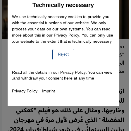
Technically necessary
Accept
Google Maps Embed
We use technically necessary cookies to provide you
with the essential functions of our website. We only
process your data on our own systems. You can read
more about this in our
Privacy Policy
. You can only use
our website to the extent that is technically necessary.
تعيش الممثِّلة ليلي فرهادپور (في دور مَهِين) في فيلم
"كعكتي المفضلة" أمسيةً مفاجئة مع ضابط سابق في
Reject
الجيش (يؤدِّي دوره الممثِّل إسماعيل محرابي). لقطة
مصدرها من Polyfilm
Read all the details in our
Privacy Policy
. You can view
and withdraw your consent here at any time.
ازدادت باستمرار الأفلام الإيرانية الكاسرة
Privacy Policy
Imprint
للمحرمات والمثيرة للدهشة في داخل إيران
وخارجها. ومثال على ذلك هو فيلم "كعكتي
المفضلة" الذي عُرض لأول مرة في مهرجان
برلين السينمائي في شهر شباط/فبراير 2024.