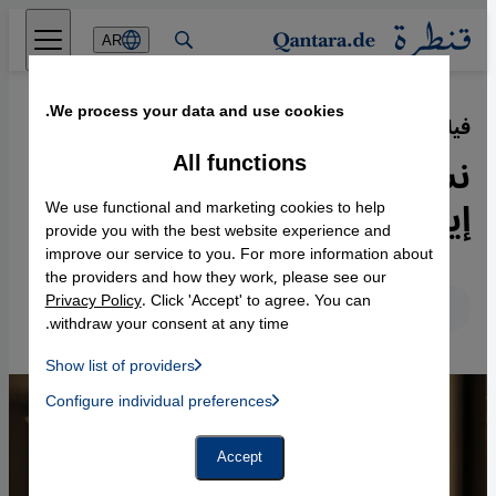
Direkt zum Inhalt springen
AR
We process your data and use cookies.
فيلم "كعكتي المفضلة" الإيراني
·
17.06.2024
All functions
نساء غير محجبات يغزون أفلام
إيران السينمائية
We use functional and marketing cookies to help
provide you with the best website experience and
improve our service to you. For more information about
the providers and how they work, please see our
Privacy Policy
. Click 'Accept' to agree. You can
عربي
English
Deutsch
withdraw your consent at any time.
Show list of providers
List of providers:
Configure individual preferences
Facebook Embed / Facebook Connect
 Manager, Instagram Embed, Twitter Embed, Youtube Embed
Google Tag Manager
Twitter Embed
Accept
Instagram Embed
Youtube Embed