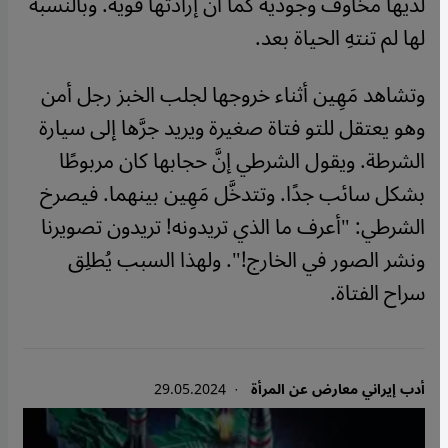
لديها مخاوف وجودية كما أنَّ إرادتها قوية. وبالنسبة
لها لم تنتهِ الحياة بعد.
وتشاهد مَهِين أثناء خروجها لجلب الخبز رجل أمن
وهو يعتقل للتو فتاة صغيرة ويريد جرَّها إلى سيارة
الشرطة. ويقول الشرطي إنَّ حجابها كان مربوطًا
بشكل سائب جدًا. وتتدخَّل مَهِين بينهما. فيصرخ
الشرطي: "أعرف ما الذي تريدونه! تريدون تصويرنا
ونشر الصور في الخارج!". ولهذا السبب يُطلِق
سراح الفتاة.
أدب إيراني معارض عن المرأة
· 29.05.2024