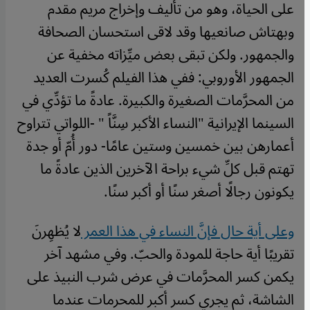
على الحياة، وهو من تأليف وإخراج مريم مقدم
وبهتاش صانعيها وقد لاقى استحسان الصحافة
والجمهور. ولكن تبقى بعض ميِّزاته مخفية عن
الجمهور الأوروبي: ففي هذا الفيلم كُسرت العديد
من المحرَّمات الصغيرة والكبيرة. عادةً ما تؤدِّي في
السينما الإيرانية "النساء الأكبر سِنَّاً " -اللواتي تتراوح
أعمارهن بين خمسين وستين عامًا- دور أُمّ أو جدة
تهتم قبل كلِّ شيء براحة الآخرين الذين عادةً ما
يكونون رجالًا أصغر سنًا أو أكبر سنًا.
وعلى أية حال فإنَّ النساء في هذا العمر
لا يُظهِرنَ
تقريبًا أية حاجة للمودة والحبّ. وفي مشهد آخر
يكمن كسر المحرَّمات في عرض شرب النبيذ على
الشاشة، ثم يجري كسر أكبر للمحرمات عندما