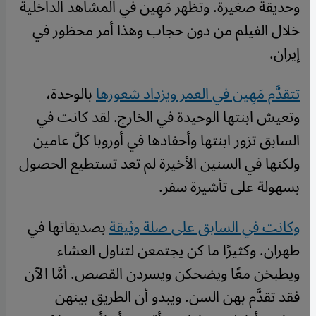
وحديقة صغيرة. وتظهر مَهِين في المشاهد الداخلية
خلال الفيلم من دون حجاب وهذا أمر محظور في
إيران.
تتقدَّم مَهِين في العمر ويزداد شعورها
بالوحدة،
وتعيش ابنتها الوحيدة في الخارج. لقد كانت في
السابق تزور ابنتها وأحفادها في أوروبا كلَّ عامين
ولكنها في السنين الأخيرة لم تعد تستطيع الحصول
بسهولة على تأشيرة سفر.
وكانت في السابق على صلة وثيقة
بصديقاتها في
طهران. وكثيرًا ما كن يجتمعن لتناول العشاء
ويطبخن معًا ويضحكن ويسردن القصص. أمَّا الآن
فقد تقدَّم بهن السن. ويبدو أن الطريق بينهن