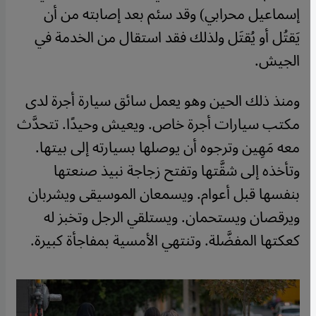
إسماعيل محرابي) وقد سئم بعد إصابته من أن
يَقتُل أو يُقتَل ولذلك فقد استقال من الخدمة في
الجيش.
ومنذ ذلك الحين وهو يعمل سائق سيارة أجرة لدى
مكتب سيارات أجرة خاص. ويعيش وحيدًا. تتحدَّث
معه مَهِين وترجوه أن يوصلها بسيارته إلى بيتها.
وتأخذه إلى شقَّتها وتفتح زجاجة نبيذ صنعتها
بنفسها قبل أعوام. ويسمعان الموسيقى ويشربان
ويرقصان ويستحمان. ويستلقي الرجل وتخبز له
كعكتها المفضَّلة. وتنتهي الأمسية بمفاجأة كبيرة.