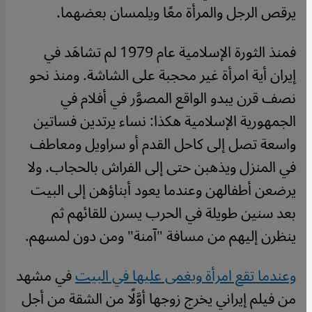
يرقص الرجل والمرأة معًا ويلمسان بعضهما.
فمنذ الثورة الإسلامية عام 1979 لم تشاهَد في
إيران أية امرأة غير محجبة على الشاشة. ومنذ نحو
نصف قرن يبدو الواقع المصوَّر في أفلام في
الجمهورية الإسلامية هكذا: نساء يرتدين فساتين
واسعة تصل إلى كاحل القدم أو سراويل ومعاطف
في المنزل ويذهبن حتى إلى الفراش بالحجاب. ولا
يرضعن أطفالهن وعندما يعود أبناؤهن إلى البيت
بعد سنين طويلة في الحرب يسرن للقائهم ثم
ينظرن إليهم من مسافة "آمنة" ومن دون لمسهم.
وعندما تقع امرأة ويغمى عليها في البيت
في مشهد
من فيلم إيراني يخرج زوجها أوَّلًا من الشقة من أجل