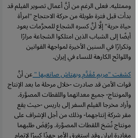
وممثليه. فعلى الرغم من أنَّ أعمال تصوير الفيلم قد
بدأت قبل فترة طويلة من حركة الاحتجاج "امرأة
حياة حرية" إلَّا أنَّ كسره الشجاع للمحرَّمات يعود
أيضًا إلى الشباب الذين امتلكوا الشجاعة مرارًا
وتكرارًا في السنين الأخيرة لمواجهة القوانين
واللوائح الكارهة للنساء في إيران.
كشفت "مريم مُقَدَّم وبهتاش صانعيها "
عن أنَّ
قوات الأمن قد صادرت -خلال مرحلة ما بعد الإنتاج
والمونتاج- جميع معداتهما واللقطات المصوَّرة.
وأراد مخرجا الفيلم السفر إلى باريس -حيث يقع
مقر شركة إنتاجهما- وذلك من أجل الإشراف على
مونتاج نُسَخ اللقطات المصوَّرة. ورُفِضَ طلبهما
مغادرة إيران وقد استغرق الأمر جهدًا كبيرًا لإتمام