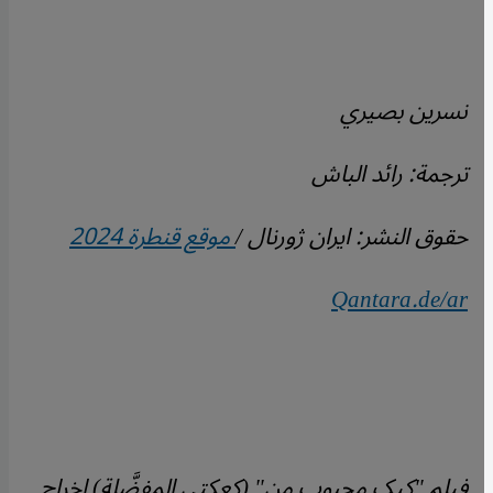
نسرين بصيري
ترجمة: رائد الباش
حقوق النشر: ايران ژورنال /
موقع قنطرة 2024
Qantara.de/ar
فيلم "کیک محبوب من" (كعكتي المفضَّلة) إخراج