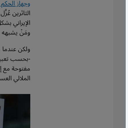
وجهاز الحكم ي
الثائرين عُزّ
الإيراني بشكل
ومَنْ يشبهه 
ولكن عندما ي
-بحسب تعبير 
مفتوحة مع إسر
الملالي العس