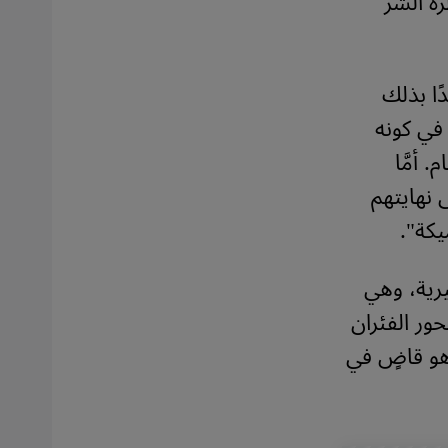
ره الشر
ًا بذلك
 في كونه
 أمَّا
 نهايتهم
يكة".
رية، وهي
ور الفئران
 هو قاضٍ في