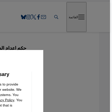
Direkt zum Inhalt springen
القائمة
حكم إعدام ال
أزمة ش
sary
s to provide
Deutsch
ur website. We
systems. You
acy Policy
. You
 that is