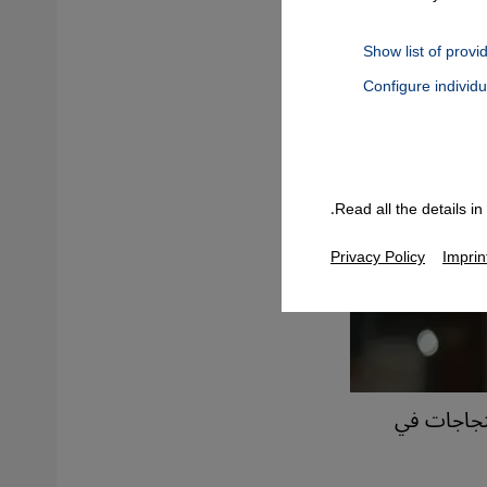
Show list of provi
Configure individ
Connect, Google Maps Embed, Google Tag Manager, Instagram Embed
Read all the details i
Privacy Policy
Imprin
حتجاجات في