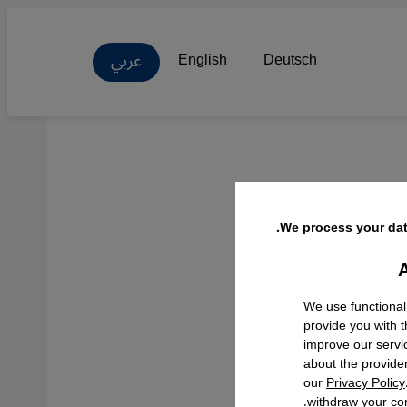
عربي
English
Deutsch
We process your dat
A
Facebo
We use functional
provide you with 
improve our servi
about the provide
our
Privacy Policy
withdraw your con