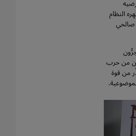
رضيه
ِره النظام
ج صالحي
ُّون
فون من حرب
ِر من قوة
لموضوعية.