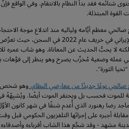
توى شتائمه فقد بدأ النظام بالانتقام. وفي الواقع فإنَّ
القوة المبتذلة.
الحي معظم أيَّامه ولياليه منذ اندلاع موجة الاحتجاج
ضدَّ النظام الإيراني في خريف عام 2022 في السجن، حيث
كنه لا يحبُّ الحديث عن المعاناة. وهو شاب عمره ثلاث
ذ في عمله وضعية مُخرِّب يصرخ وهو ينظر إلى فوَّهات ب
 "تحيا الثورة".
اج صالحي نوعًا جديدًا من معارضي النظام،
وهو شخص ل
للموت فحسب بل ويحتقر الموت أيضًا. ويُشبِهُهُ ف
ماجد رضا رهنورد الذي أُعدم شنقًا في شهر كانون الأوّ
في مقابلة أجبره على إجرائها التلفزيون الحكومي قبل 
ينة مشهد - وقد شجَّع هذا الشاب أقرباءه وأصدقاءه