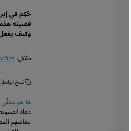
حُكِم في إير
قضيته هذه ض
وكيف يفعل 
مقال:
Buchen
نسخ الرابط
ها هو مغنِّي
دعاة التسوية
معاشهم المته