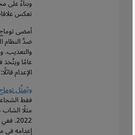
وبناءً على مح
تعكس علاقات 
أمضى توماج ص
والتعذيب. ول
عامًا ويتَّخ
الإعدام قائلًا:
ويُمثِّل توم
فقط الشجاعة 
مثلًا الشاب 
2022. ف
إعدامه في مد