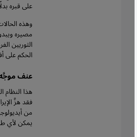
على قبره بدلً
وهذه الحالات
مصيره ويبدو أ
الثوريين الف
الحكم على أفع
عنف موجَّه
هذا النظام 
فقد هزَّ الإي
من أيديولوجي
يمكن لأي طلا