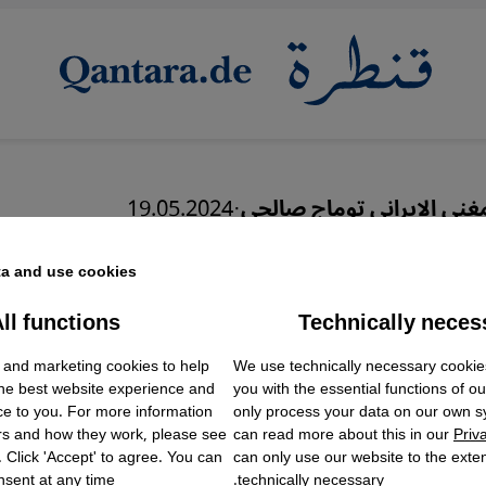
مغني الإيراني توماج صالحي
·
19.05.2024
رعية النظام الإيراني
a and use cookies.
ll functions
Technically neces
ok Embed / Facebook Connect
Accept
Google Tag Manager
عربي
We use technically necessary cookie
 and marketing cookies to help
Twitter Embed
English
the best website experience and
you with the essential functions of o
Instagram Embed
ce to you. For more information
only process your data on our own 
Youtube Embed
rs and how they work, please see
can read more about this in our
Priv
Google Maps Embed
. Click 'Accept' to agree. You can
can only use our website to the extent
sent at any time.
technically necessary.