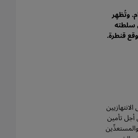
. وتُظهِر
ى سلطته
قع قنطرة.
الانتهازيين
 أجل تأمين
المستعدِّين