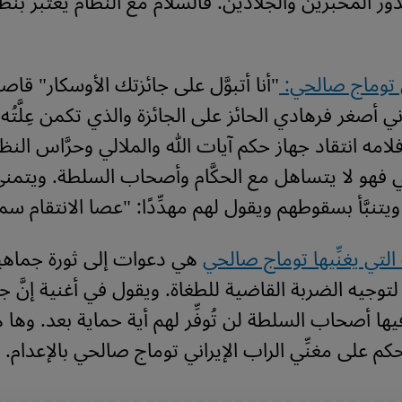
ور المخبرين والجلادين. فالسلام مع النظام يعتبر بنظ
ي توماج صالحي:
"أنا أتبوَّل على جائزتك الأوسكار" قاصد
ني أصغر فرهادي الحائز على الجائزة والذي تكمن عِلَّتُه
لامه انتقاد جهاز حكم آيات الله والملالي وحرَّاس النظام.
فهو لا يتساهل مع الحكَّام وأصحاب السلطة. ويتمنى
ويتنبَّأ بسقوطهم ويقول لهم مهدِّدًا: "عصا الانتقام سم
التي يغنِّيها توماج صالحي
هي دعوات إلى ثورة جماهي
توجيه الضربة القاضية للطغاة. ويقول في أغنية إنَّ جح
يها أصحاب السلطة لن تُوفِّر لهم أية حماية بعد. وها
م على مغنِّي الراب الإيراني توماج صالحي بالإعدام.