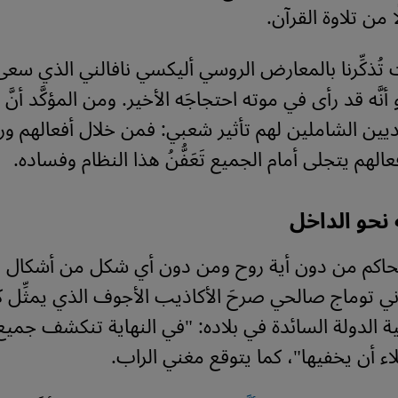
ا من تلاوة القرآن.
 تُذكِّرنا بالمعارض الروسي أليكسي نافالني الذي سعى 
نَّه قد رأى في موته احتجاجَه الأخير. ومن المؤكَّد أنَّ 
رديين الشاملين لهم تأثير شعبي: فمن خلال أفعالهم ور
الهم يتجلى أمام الجميع تَعَفُّنُ هذا النظام وفساده.
 نحو الداخل
الحاكم من دون أية روح ومن دون أي شكل من أشكال ا
راني توماج صالحي صرحَ الأكاذيب الأجوف الذي يمثِّل كلّ
ة الدولة السائدة في بلاده: "في النهاية تنكشف جميع ا
ء أن يخفيها"، كما يتوقع مغني الراب.