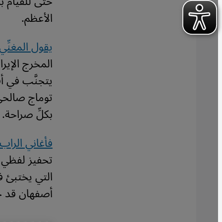
حتى للقيام بد
الأعظم.
يقول المغنِّ
المخرج الإيرا
يتجنَّب في أف
توماج صالحي 
بكلِّ صراحة. 
فأغاني الراب 
تحفيز لفظي ل
التي يختبئ ف
أصفهان قد حك