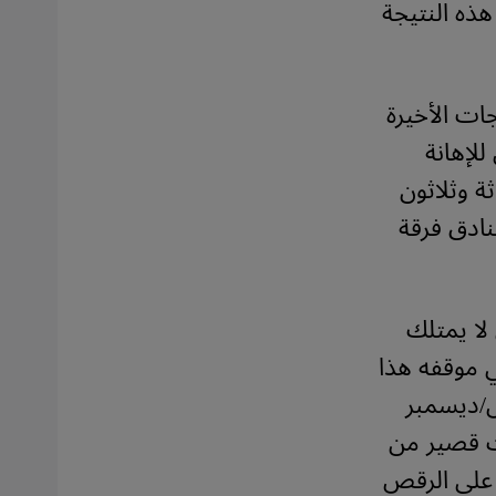
 هذه النتيجة
ات الأخيرة
 تعرَّض للإهانة
ة وثلاثون
نادق فرقة
ا يمتلك
ي موقفه هذا
َل/ديسمبر
وقت قصير من
 على الرقص