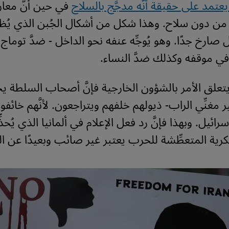
عتمد على حقيقة أنَّه مدجَّج بالسلاح
في حين أنَّ معا
َل من دون سلاح. وهذا شكل من أشكال الجُبن الذي يُظه
 صارخ جدًا. وهو يُوجِّه عنفه نحو الداخل - ضدَّ توما
في موقفه وكذلك ضدَّ النساء.
تعلق الأمر بالشؤون الخارجية فإنَّ أصحاب السلطة يجر
مغنِّي الراب- ذيولهم خلفهم ويتراجعون. لأنَّهم خائ
ائيل. وبهذا فإنَّ رد فعل الإعلام في ألمانيا الذي يُحذّ
كرية المتعطِّشة للحرب يعتبر غير صائب وبعيدًا عن ا