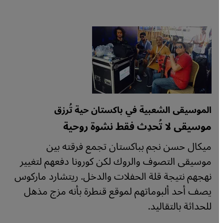
الموسيقى الشعبية في باكستان حية تُرزق
موسيقى لا تُحدِث فقط نشوة روحية
ميكال حسن نجم بباكستان تجمع فرقته بين
موسيقى التصوف والروك لكن كورونا دفعهم لتغيير
نهجهم نتيجة قلة الحفلات والدخل. ريتشارد ماركوس
يصف أحد ألبوماتهم لموقع قنطرة بأنه مزج مذهل
للحداثة بالتقاليد.