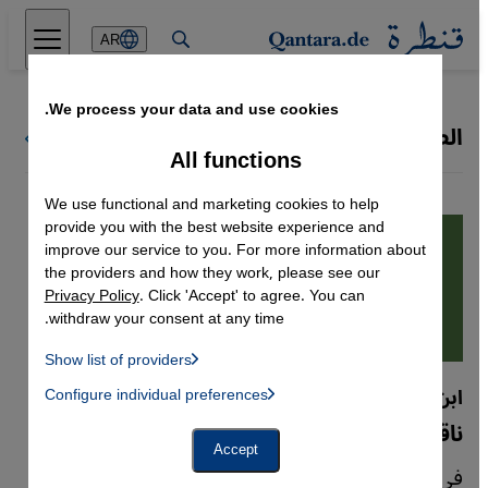
Direkt zum Inhalt springen
AR
We process your data and use cookies.
الصوفية | التصوف
كل ملفات قنطرة
All functions
We use functional and marketing cookies to help
provide you with the best website experience and
improve our service to you. For more information about
the providers and how they work, please see our
Privacy Policy
. Click 'Accept' to agree. You can
withdraw your consent at any time.
Show list of providers
List of providers:
ابن الجوزي
Configure individual preferences
Facebook Embed / Facebook Connect
 Manager, Instagram Embed, Twitter Embed, Youtube Embed
Google Tag Manager
ناقد الصوفية الشرس الذي صان روحانيتها
Twitter Embed
Accept
Instagram Embed
في القرن الثاني عشر الميلادي، ألّف العالِم ابن
Youtube Embed