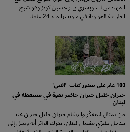
المهندس السويسري بيتر حسين كونز وهو شيخ
الطريقة المولوية في سويسرا منذ 24 عاما.
100 عام على صدور كتاب "النبي"
جبران خليل جبران حاضر بقوة في مسقطه في
لبنان
من تمثال للمفكّر والرسّام جبران خليل جبران عند
مدخل بشرّي بشمال لبنان، يدرك الزائر أنه وصل إلى