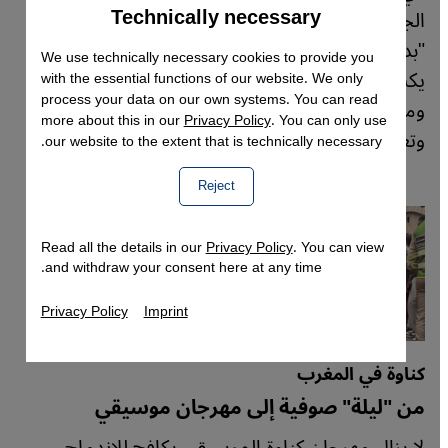
Technically necessary
Accept
الجوزي كتابه "تلبيس إبليس"، للتحذير مما اعتبره
Google Maps Embed
"بدعة" التصوف، غير أنّ الكتاب، مع مرور الزمن،
We use technically necessary cookies to provide you
يكشف مفارقة لافتة؛ إذ يبدو من جهة نقدًا صارمًا،
with the essential functions of our website. We only
process your data on our own systems. You can read
ومن جهة أخرى توثيقًا ثريًا ومشوّقًا لتجارب الصوفية
more about this in our
Privacy Policy
. You can only use
وتعاليمهم.
our website to the extent that is technically necessary.
Reject
Read all the details in our
Privacy Policy
. You can view
and withdraw your consent here at any time.
Privacy Policy
Imprint
كناوة في المغرب
من "ليلة" صوفية إلى مهرجان موسيقي