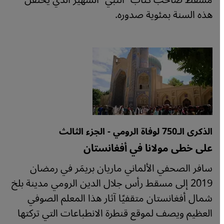
مسقط صاحب كتاب "النبي" الشهير الذي يُحتفل
هذه السنة بمئوية صدوره.
الذكرى الـ750 لوفاة الرومي - الجزء الثالث
على خطى مولانا في أفغانستان
سافر الصحفي الألماني ماريان بريمَر في رمضان
2019 إلى مسقط رأس جلال الدين الرومي مدينة بلخ
شمال أفغانستان متقفيًا آثار هذا المعلم الصوفي
العظيم ويصف لموقع قنطرة الانطباعات التي تركتها