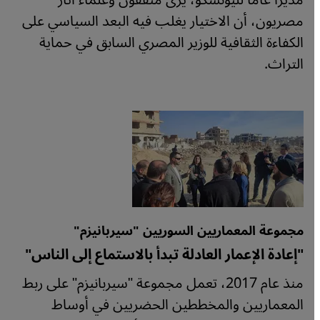
مديرًا عامًا لليونسكو، يرى مثقفون وعلماء آثار
مصريون، أن الاختيار يغلب فيه البعد السياسي على
الكفاءة الثقافية للوزير المصري السابق في حماية
التراث.
مجموعة المعماريين السوريين "سيربانيزم"
"إعادة الإعمار العادلة تبدأ بالاستماع إلى الناس"
منذ عام 2017، تعمل مجموعة "سيربانيزم" على ربط
المعماريين والمخططين الحضريين في أوساط