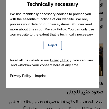
Technically necessary
Accept
الإيطالية تدريجيًا، يُقام معرض يجمع مهندسين
Google Maps Embed
معماريين وفنانين ليبيين حول تاريخ المدينة
We use technically necessary cookies to provide you
الساحلية، ويُعيدون تقييم الماضي الاستعماري دون
with the essential functions of our website. We only
process your data on our own systems. You can read
الاحتفاء به.
more about this in our
Privacy Policy
. You can only use
our website to the extent that is technically necessary.
Reject
Read all the details in our
Privacy Policy
. You can view
and withdraw your consent here at any time.
Privacy Policy
Imprint
خالد العناني مديرًا لليونسكو
صعود مثير للجدل
بينما احتفت الحكومة المصرية بتعيين خالد العناني