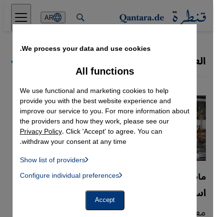
Direkt zum Inhalt springen
AR
We process your data and use cookies.
العمارة
كل ملفات قنطرة
All functions
We use functional and marketing cookies to help
provide you with the best website experience and
improve our service to you. For more information about
the providers and how they work, please see our
Privacy Policy
. Click 'Accept' to agree. You can
withdraw your consent at any time.
Show list of providers
List of providers:
ماضي ليبيا الاستعماري
Configure individual preferences
Facebook Embed / Facebook Connect
 Manager, Instagram Embed, Twitter Embed, Youtube Embed
Google Tag Manager
استعادة إرث بنغازي المعماري
Twitter Embed
Accept
Instagram Embed
مع تلاشي عمارة بنغازي التي تعود إلى الحقبة
Youtube Embed