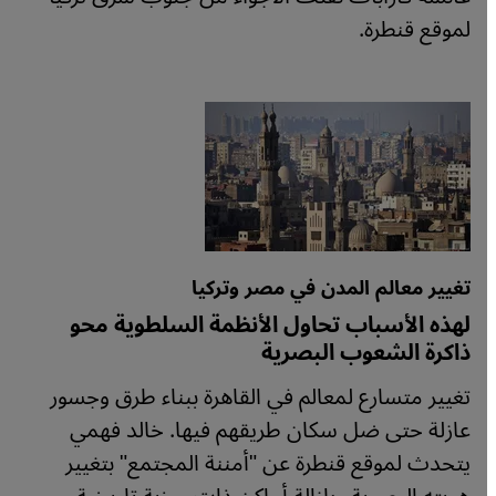
لموقع قنطرة.
تغيير معالم المدن في مصر وتركيا
لهذه الأسباب تحاول الأنظمة السلطوية محو
ذاكرة الشعوب البصرية
تغيير متسارع لمعالم في القاهرة ببناء طرق وجسور
عازلة حتى ضل سكان طريقهم فيها. خالد فهمي
يتحدث لموقع قنطرة عن "أمننة المجتمع" بتغيير