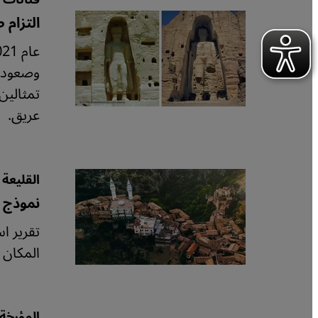
التزام 
وصعود ط
عريق.
القليعة
نموذج ل
تقرير ا
المكان ا
المؤرخة