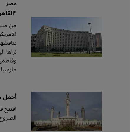
مصر
"القاهرة منذ عام 1900": تار
من مبنى
نراها ا
وفاطمية
مارسيا 
أجمل مس
الصروح 