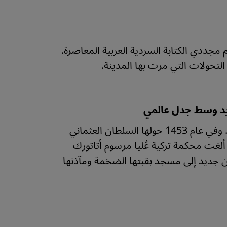
مجددي الكتابة السردية العربية المعاصرة.
لتحولات التي مرت بها المدينة.
ديد وسط جدل عالمي
يبلغ عمر آيا صوفيا ما يقرب من 1500 عام. لألف عام كانت كنيسة. وفي عام 1453 حولها السلطان العثماني
د الفاتح إلى مسجد. وفي عهد إردوغان 10 يوليو / تموز 2020، ألغت محكمة تركية عُليا مرسوم أتاتورك
 تحويلها من جديد إلى مسجد بقبتها الضخمة ومآذنها