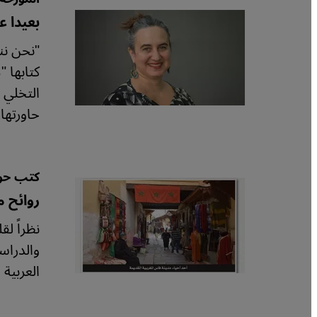
بعيدا ع
"نحن ننم
كتابها 
التخلي 
حاورتها
كتب حول
روائح م
نظراً ل
والدراس
العربية