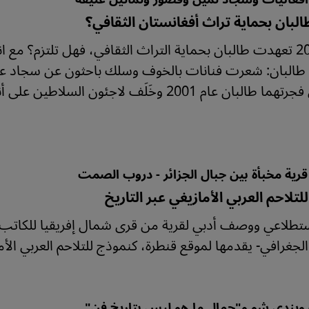
طالبان بحماية تراث أفغانستان الثقافي؟
عام 2021 تعهدت طالبان بحماية التراث الثقافي، فهل تلتزم؟ 
البان: شعرت فنانات بالخوف وسلك باحثون عن سجاد عتيق
تمثالين فجرتهما طالبان عام 2001 وخَلَف لا
 قرية مخبأة بين جبال الجزائر - دروب الصمت
لتلاحم العربي الأمازيغي عبر التاريخ
ستطلاعي ووصف أدبي لقرية من قرى شمال إفريقيا للكاتب ال
لجغرافي- يقدمها لموقع قنطرة، كنموذج للتلاحم العربي الأما
 ويندي شو و"جمال ما هو ليس بتاريخ فن"