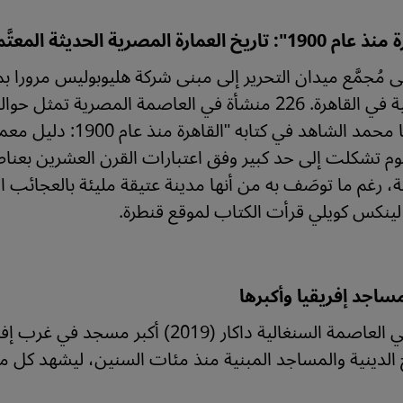
يخ العمارة المصرية الحديثة المعتَّم عليه
 مُجمَّع ميدان التحرير إلى مبنى شركة هليوبوليس مرورا
يناقشها محمد الشاهد ف
ليوم تشكلت إلى حد كبير وفق اعتبارات القرن العشرين بعناصر
، رغم ما توصَف به من أنها مدينة عتيقة مليئة بالعجائب الب
لينكس كويلي قرأت الكتاب لموقع قنطرة.
اجد إفريقيا وأكبرها
افتتح في العاصمة السنغالية داكار (2019
الدينية والمساجد المبنية منذ مئات السنين، ليشهد كل 