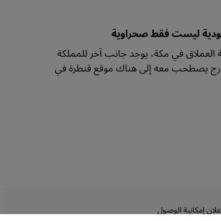
لسعودية ليست فقط صحراوية
 العملاق في مكة، يوجد جانب آخر للمملكة
لافورج يصطحب معه إلى هناك موقع قنطرة في
علان إمكانية الوصول