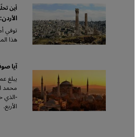
أين تحل
الأردن
توفي أم
هذا الم
آيا صو
الأربع.