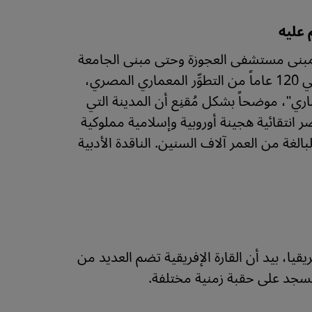
 بمبنى مستشفى العجوزة وحتى مبنى الجامعة
الأمريكية في القاهرة. 226 منشأة في العاصمة المصرية تمثل حوالي 120 عاماً من التطوِّر المعماري المصري،
ي كتابه "القاهرة منذ عام 1900: دليل معماري"، موضحاً بشكل مُقنِع أن المدينة التي
 انتقائية هجينة أوروبية وإسلامية مملوكية
الغة من العمر آلاف السنين. الناقدة الأدبية
) أكبر مسجد في غرب إفريقيا، بيد أن القارة الإفريقية تضم العديد من
مسجد على حقبة زمنية مختلفة.