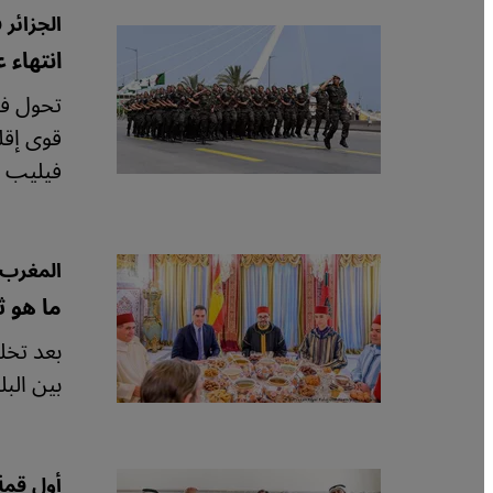
الجزائر ف
انتهاء 
قوى إقل
فيليب ن
المغرب 
ما هو ث
بعد تخل
بين الب
أول قمة