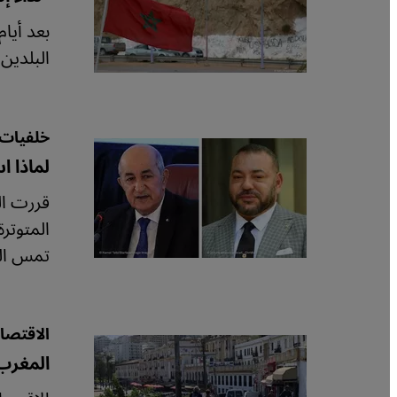
بعد أيا
البلدين
خلفيات 
لماذا ا
قررت ال
المتوترة
تمس الش
الاقتصا
المغرب: