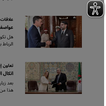
علاقات 
عواصف 
هل تكون
الرباط 
تعاون إي
اتكال ال
بعد زيار
هذا من 