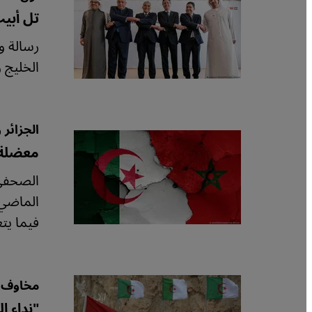
تل أبي
الخليج 
الجزائر 
معضلة 
الصحفي 
الماضي 
فيما يت
مخاوف ع
"نداء إ