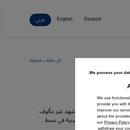
عربي
English
Deutsch
كل ملفات قنطرة
We process your dat
A
Facebo
We use functional
provide you with 
 مهرجاناته الفنية، في مشهد غير مألوف
improve our servi
about the provide
غربية، تمضي الحكومة المغربية في بسط
our
Privacy Policy
withdraw your con