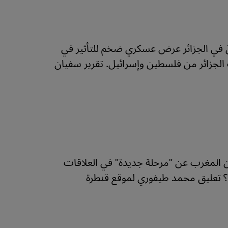
لسياسة الخارجية الجزائرية: لأول مرة منذ عام 1989 جالَ في الجزائر عرض عسكري ضخم للتأثير في
جزائر من فلسطين وإسرائيل. تقرير سفيان
علن المغرب عن "مرحلة جديدة" في العلاقات
اء؟ تعليق محمد طيفوري لموقع قنطرة