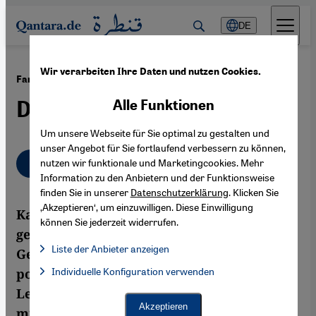
Direkt zum Inhalt springen
DE
Wir verarbeiten Ihre Daten und nutzen Cookies.
·
05.02.2013
Fariba Vafis Roman ''Kellervogel''
Der süße Vogel Freiheit
Alle Funktionen
Um unsere Webseite für Sie optimal zu gestalten und
unser Angebot für Sie fortlaufend verbessern zu können,
Deutsch
English
nutzen wir funktionale und Marketingcookies. Mehr
Information zu den Anbietern und der Funktionsweise
finden Sie in unserer
Datenschutzerklärung
. Klicken Sie
‚Akzeptieren‘, um einzuwilligen. Diese Einwilligung
Kann ein Roman, in dem nichts über Politik
können Sie jederzeit widerrufen.
gesagt wird und der den Blick nicht auf die
Liste der Anbieter anzeigen
Gesellschaft richtet, dennoch eine
Liste der Anbieter:
Individuelle Konfiguration verwenden
Facebook Embed / Facebook Connect
politische Dimension aufweisen? Nach der
Facebook Embed / Facebook Connect, Google Maps Embed, Go
Google Tag Manager
Lektüre von Fariba Vafis "Kellervogel"
Twitter Embed
Akzeptieren
muss man diese Frage unbedingt bejahen.
Instagram Embed