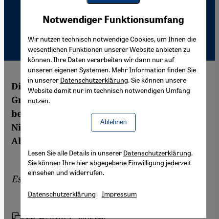
Youtube Embed
Akzeptieren
Notwendiger Funktionsumfang
Google Maps Embed
Wir nutzen technisch notwendige Cookies, um Ihnen die
wesentlichen Funktionen unserer Website anbieten zu
können. Ihre Daten verarbeiten wir dann nur auf
unseren eigenen Systemen. Mehr Information finden Sie
in unserer
Datenschutzerklärung
. Sie können unsere
Die im Westen geführte Wertedebatte über
Website damit nur im technisch notwendigen Umfang
Grundrechte, Integration und Religion
nutzen.
bewegt sich über weite Strecken auf einem
Ablehnen
Niveau, das von Selbstgerechtigkeit und
Ahnungslosigkeit zeugt.
Lesen Sie alle Details in unserer
Datenschutzerklärung
.
Sie können Ihre hier abgegebene Einwilligung jederzeit
einsehen und widerrufen.
Essay von
Christian von Haldenwang
Datenschutzerklärung
Impressum
Link
Drucken
Teilen