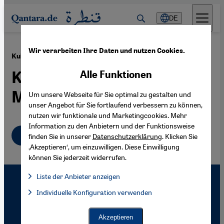
Direkt zum Inhalt springen
DE
Wir verarbeiten Ihre Daten und nutzen Cookies.
·
28.01.2010
Kulturdialog
Keine Rechthaberei, keine
Alle Funktionen
Monologe!
Um unsere Webseite für Sie optimal zu gestalten und
unser Angebot für Sie fortlaufend verbessern zu können,
nutzen wir funktionale und Marketingcookies. Mehr
Information zu den Anbietern und der Funktionsweise
Deutsch
finden Sie in unserer
Datenschutzerklärung
. Klicken Sie
‚Akzeptieren‘, um einzuwilligen. Diese Einwilligung
können Sie jederzeit widerrufen.
Liste der Anbieter anzeigen
Liste der Anbieter:
Individuelle Konfiguration verwenden
Facebook Embed / Facebook Connect
Facebook Embed / Facebook Connect, Google Maps Embed, Go
Google Tag Manager
Twitter Embed
Akzeptieren
Instagram Embed