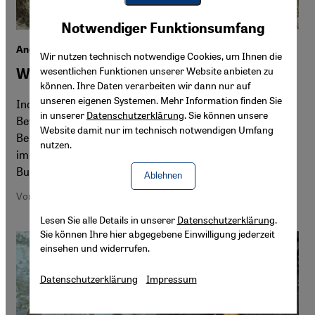
Youtube Embed
Akzeptieren
Notwendiger Funktionsumfang
Google Maps Embed
Angriffe auf religiöse Minderheiten in Indonesien
Wir nutzen technisch notwendige Cookies, um Ihnen die
wesentlichen Funktionen unserer Website anbieten zu
Wachsende Intoleranz
können. Ihre Daten verarbeiten wir dann nur auf
unseren eigenen Systemen. Mehr Information finden Sie
Indonesien ist das Land mit der größten muslimischen
in unserer
Datenschutzerklärung
. Sie können unsere
Bevölkerung weltweit - und galt in der Vergangenheit als
Website damit nur im technisch notwendigen Umfang
Beispiel für tolerantes Miteinander. Doch jetzt werden
nutzen.
immer öfter religiöse Minderheiten attackiert, wie Andy
Budiman berichtet.
Ablehnen
Von Andy Budiman
Lesen Sie alle Details in unserer
Datenschutzerklärung
.
Sie können Ihre hier abgegebene Einwilligung jederzeit
einsehen und widerrufen.
Datenschutzerklärung
Impressum