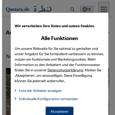
Direkt zum Inhalt springen
DE
Wir verarbeiten Ihre Daten und nutzen Cookies.
Andy Budiman
Alle Autoren
Alle Funktionen
Um unsere Webseite für Sie optimal zu gestalten und
unser Angebot für Sie fortlaufend verbessern zu können,
Neueste Artikel von Andy Budiman
nutzen wir funktionale und Marketingcookies. Mehr
Information zu den Anbietern und der Funktionsweise
finden Sie in unserer
Datenschutzerklärung
. Klicken Sie
‚Akzeptieren‘, um einzuwilligen. Diese Einwilligung
können Sie jederzeit widerrufen.
Liste der Anbieter anzeigen
Liste der Anbieter:
Individuelle Konfiguration verwenden
Facebook Embed / Facebook Connect
Facebook Embed / Facebook Connect, Google Maps Embed, Go
Google Tag Manager
Twitter Embed
Akzeptieren
Instagram Embed