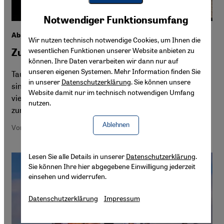
Youtube Embed
Akzeptieren
Notwendiger Funktionsumfang
Google Maps Embed
Abschiebungen aus Deutschland
Wir nutzen technisch notwendige Cookies, um Ihnen die
wesentlichen Funktionen unserer Website anbieten zu
Zurück im Land des Völkermords
können. Ihre Daten verarbeiten wir dann nur auf
unseren eigenen Systemen. Mehr Information finden Sie
Tausende Angehörige der jesidischen Minderheit im Irak
in unserer
Datenschutzerklärung
. Sie können unsere
sind vor dem IS nach Deutschland geflohen. Nun erhalten
Website damit nur im technisch notwendigen Umfang
viele von ihnen Abschiebebescheide, einige sind bereits
nutzen.
zurück. In der Heimat droht weitere Gewalt.
Ablehnen
Von Hannah Wallace
Lesen Sie alle Details in unserer
Datenschutzerklärung
.
Sie können Ihre hier abgegebene Einwilligung jederzeit
einsehen und widerrufen.
Datenschutzerklärung
Impressum