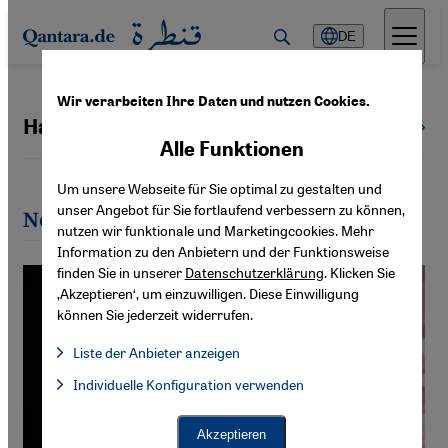
Direkt zum Inhalt springen
DE
Wir verarbeiten Ihre Daten und nutzen Cookies.
Hannah Wallace
Alle Autoren
Alle Funktionen
Um unsere Webseite für Sie optimal zu gestalten und
unser Angebot für Sie fortlaufend verbessern zu können,
Neueste Artikel von Hannah Wallace
nutzen wir funktionale und Marketingcookies. Mehr
Information zu den Anbietern und der Funktionsweise
finden Sie in unserer
Datenschutzerklärung
. Klicken Sie
‚Akzeptieren‘, um einzuwilligen. Diese Einwilligung
können Sie jederzeit widerrufen.
Liste der Anbieter anzeigen
Liste der Anbieter:
Individuelle Konfiguration verwenden
Facebook Embed / Facebook Connect
Facebook Embed / Facebook Connect, Google Maps Embed, Go
Google Tag Manager
Twitter Embed
Akzeptieren
Instagram Embed