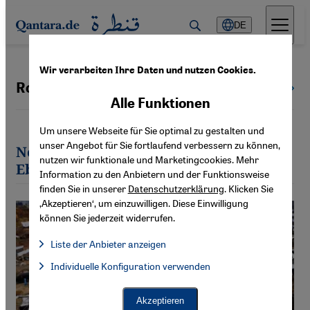
Direkt zum Inhalt springen
DE
Wir verarbeiten Ihre Daten und nutzen Cookies.
Rodion Ebbighausen
Alle Autoren
Alle Funktionen
Um unsere Webseite für Sie optimal zu gestalten und
unser Angebot für Sie fortlaufend verbessern zu können,
Neueste Artikel von Rodion
nutzen wir funktionale und Marketingcookies. Mehr
Ebbighausen
Information zu den Anbietern und der Funktionsweise
finden Sie in unserer
Datenschutzerklärung
. Klicken Sie
‚Akzeptieren‘, um einzuwilligen. Diese Einwilligung
können Sie jederzeit widerrufen.
Liste der Anbieter anzeigen
Liste der Anbieter:
Individuelle Konfiguration verwenden
Facebook Embed / Facebook Connect
Facebook Embed / Facebook Connect, Google Maps Embed, Go
Google Tag Manager
Twitter Embed
Akzeptieren
Instagram Embed