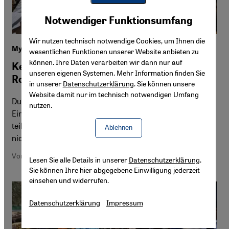
Youtube Embed
Akzeptieren
Notwendiger Funktionsumfang
Google Maps Embed
Wir nutzen technisch notwendige Cookies, um Ihnen die
Myanmar
wesentlichen Funktionen unserer Website anbieten zu
können. Ihre Daten verarbeiten wir dann nur auf
Keine Perspektive für vertriebene
unseren eigenen Systemen. Mehr Information finden Sie
Rohingya
in unserer
Datenschutzerklärung
. Sie können unsere
Website damit nur im technisch notwendigen Umfang
Durch den Bürgerkrieg in Myanmar hat sich die
nutzen.
Einstellung gegenüber den verachteten Rohingya
teilweise verändert. An deren Elend ändert das aber
Ablehnen
nichts.
Von Rodion Ebbighausen
Lesen Sie alle Details in unserer
Datenschutzerklärung
.
Sie können Ihre hier abgegebene Einwilligung jederzeit
einsehen und widerrufen.
Datenschutzerklärung
Impressum