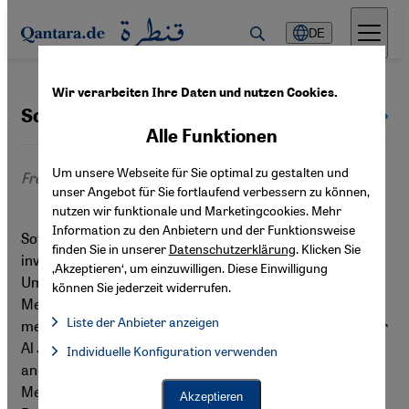
Direkt zum Inhalt springen
DE
Wir verarbeiten Ihre Daten und nutzen Cookies.
Sofia Turati
Alle Autoren
Alle Funktionen
Um unsere Webseite für Sie optimal zu gestalten und
Freie Journalistin
unser Angebot für Sie fortlaufend verbessern zu können,
nutzen wir funktionale und Marketingcookies. Mehr
Information zu den Anbietern und der Funktionsweise
Sofia Turati ist freiberufliche Journalistin und auf
finden Sie in unserer
Datenschutzerklärung
. Klicken Sie
investigative und ausführliche Berichterstattung zu
‚Akzeptieren‘, um einzuwilligen. Diese Einwilligung
Umweltkonflikten, Klimagerechtigkeit und
können Sie jederzeit widerrufen.
Menschenrechten spezialisiert. Ihre Arbeit wurde in
Liste der Anbieter anzeigen
mehreren internationalen Medien veröffentlicht, darunter
Liste der Anbieter:
Al Jazeera, das Green European Journal, l'Espresso und
Individuelle Konfiguration verwenden
Facebook Embed / Facebook Connect
Facebook Embed / Facebook Connect, Google Maps Embed, Go
andere. Sie ist Mitbegründerin der Organisation Marea
Google Tag Manager
Twitter Embed
Media, die sich auf Medienkompetenz und fundierte
Akzeptieren
Instagram Embed