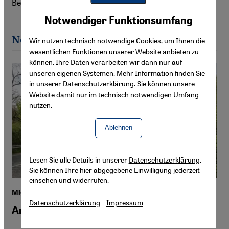
Berichterstattung in Süditalien konzentriert.
Youtube Embed
Akzeptieren
Notwendiger Funktionsumfang
Google Maps Embed
Neueste Artikel von Sofia Turati
Wir nutzen technisch notwendige Cookies, um Ihnen die
wesentlichen Funktionen unserer Website anbieten zu
können. Ihre Daten verarbeiten wir dann nur auf
unseren eigenen Systemen. Mehr Information finden Sie
in unserer
Datenschutzerklärung
. Sie können unsere
Website damit nur im technisch notwendigen Umfang
nutzen.
Ablehnen
Lesen Sie alle Details in unserer
Datenschutzerklärung
.
Sie können Ihre hier abgegebene Einwilligung jederzeit
einsehen und widerrufen.
Migration über Bulgarien
Datenschutzerklärung
Impressum
Anonyme Gräber an der EU-Außengrenze