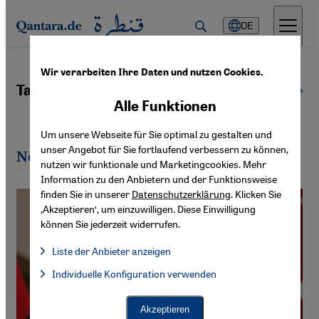
Direkt zum Inhalt springen
DE
Wir verarbeiten Ihre Daten und nutzen Cookies.
Taqadum al-Khatib
Alle Autoren
Alle Funktionen
Um unsere Webseite für Sie optimal zu gestalten und
unser Angebot für Sie fortlaufend verbessern zu können,
Neueste Artikel von Taqadum al-Khatib
nutzen wir funktionale und Marketingcookies. Mehr
Information zu den Anbietern und der Funktionsweise
finden Sie in unserer
Datenschutzerklärung
. Klicken Sie
‚Akzeptieren‘, um einzuwilligen. Diese Einwilligung
können Sie jederzeit widerrufen.
Liste der Anbieter anzeigen
Liste der Anbieter:
Individuelle Konfiguration verwenden
Facebook Embed / Facebook Connect
Facebook Embed / Facebook Connect, Google Maps Embed, Go
Google Tag Manager
Twitter Embed
Akzeptieren
Instagram Embed