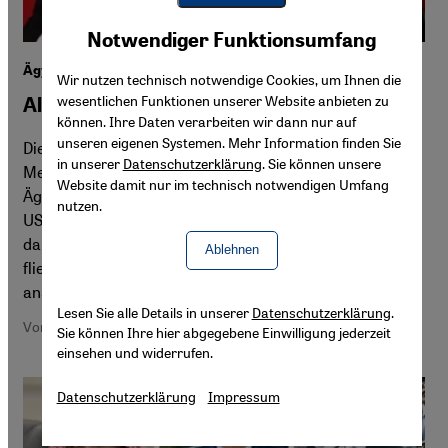
Youtube Embed
Akzeptieren
Notwendiger Funktionsumfang
Google Maps Embed
Ägyptens Nationale Menschenrechtsstrategie
Wir nutzen technisch notwendige Cookies, um Ihnen die
wesentlichen Funktionen unserer Website anbieten zu
Al-Sisis Zuckerbrot für den Westen
können. Ihre Daten verarbeiten wir dann nur auf
unseren eigenen Systemen. Mehr Information finden Sie
Die Einführung der sogenannten Nationalen Strategie für
in unserer
Datenschutzerklärung
. Sie können unsere
Menschenrechte ist ein taktischer Schachzug von
Website damit nur im technisch notwendigen Umfang
Ägyptens Präsident Abdel Fattah al-Sisi. Damit will er die
nutzen.
US-amerikanische Kritik an seiner Herrschaft entkräften,
damit teilweise eingefrorene Hilfsgelder bald wieder
Ablehnen
fließen. Der Politikwissenschaftler Taqadum al-Khatib
analysiert die Hintergründe für Qantara.de.
Lesen Sie alle Details in unserer
Datenschutzerklärung
.
Von Taqadum al-Khatib
Sie können Ihre hier abgegebene Einwilligung jederzeit
einsehen und widerrufen.
Datenschutzerklärung
Impressum