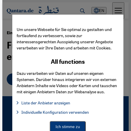
Direkt zum Inhalt springen
EN
Um unsere Webseite für Sie optimal zu gestalten und
·
23.01.2006
Ein Jahr Friedensabkommen in Sudan
fortlaufend zu verbessern, sowie zur
interessensgerechten Ausspielung unserer Angebote
Friedensfachkräfte
verarbeiten wir Ihre Daten und arbeiten mit Cookies.
erwünscht
All functions
Dazu verarbeiten wir Daten auf unseren eigenen
Deutsch
Systemen. Darüber hinaus integrieren wir von externen
Anbietern Inhalte wie Videos oder Karten und tauschen
mit einigen Anbietern Daten zur Webanalyse aus.
Liste der Anbieter anzeigen
List of providers:
Individuelle Konfiguration verwenden
Facebook Embed / Facebook Connect
Facebook Embed / Facebook Connect, Google Maps Embed, Go
Google Tag Manager
Twitter Embed
Ich stimme zu
Instagram Embed