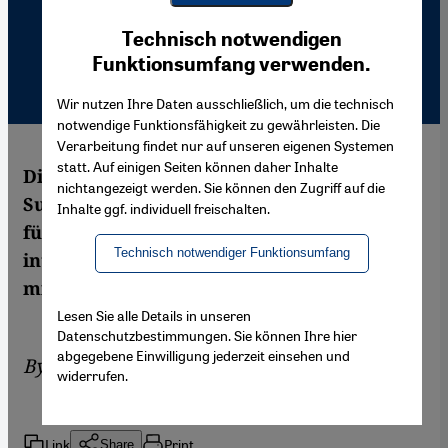
Youtube Embed
Ich stimme zu
Technisch notwendigen
Google Maps Embed
Funktionsumfang verwenden.
Wir nutzen Ihre Daten ausschließlich, um die technisch
notwendige Funktionsfähigkeit zu gewährleisten. Die
Verarbeitung findet nur auf unseren eigenen Systemen
statt. Auf einigen Seiten können daher Inhalte
Die Umsetzung des Friedensabkommens in
nichtangezeigt werden. Sie können den Zugriff auf die
Sudan ist eine gigantische Herausforderung
Inhalte ggf. individuell freischalten.
für Regierung und Bevölkerung am Nil. Die
Technisch notwendiger Funktionsumfang
internationale Gemeinschaft unterstützt
mit Geld und Arbeit.
Lesen Sie alle Details in unseren
Datenschutzbestimmungen. Sie können Ihre hier
abgegebene Einwilligung jederzeit einsehen und
By
Lennart Lehmann
widerrufen.
Link
Print
Share