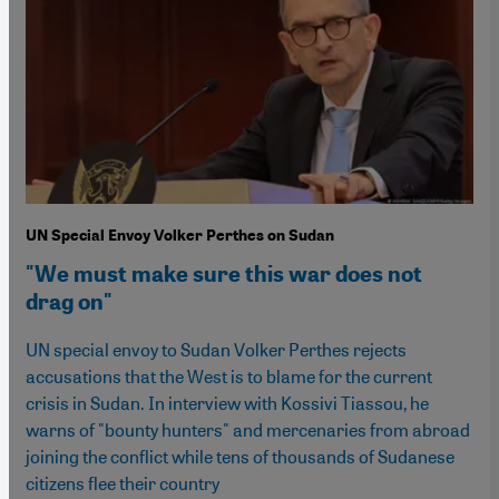
UN Special Envoy Volker Perthes on Sudan
"We must make sure this war does not
drag on"
UN special envoy to Sudan Volker Perthes rejects
accusations that the West is to blame for the current
crisis in Sudan. In interview with Kossivi Tiassou, he
warns of "bounty hunters" and mercenaries from abroad
joining the conflict while tens of thousands of Sudanese
citizens flee their country