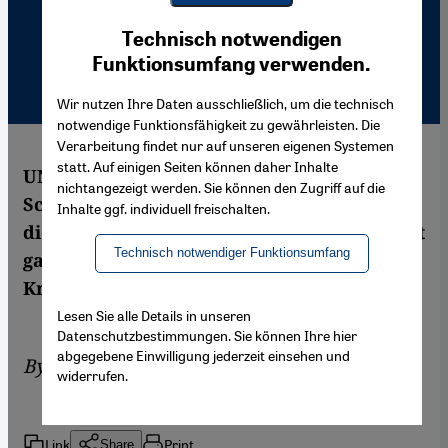
Youtube Embed
Ich stimme zu
Technisch notwendigen
Google Maps Embed
Funktionsumfang verwenden.
Wir nutzen Ihre Daten ausschließlich, um die technisch
notwendige Funktionsfähigkeit zu gewährleisten. Die
Verarbeitung findet nur auf unseren eigenen Systemen
statt. Auf einigen Seiten können daher Inhalte
UN-Beobachtungsmissionen bilden den
nichtangezeigt werden. Sie können den Zugriff auf die
Schlüssel für die Zukunft Sudans. Sie sollen
Inhalte ggf. individuell freischalten.
die Umsetzung des Friedensvertrags vor Ort
Technisch notwendiger Funktionsumfang
garantieren. Eine Reportage aus der
Krisenregion.
Lesen Sie alle Details in unseren
Datenschutzbestimmungen. Sie können Ihre hier
abgegebene Einwilligung jederzeit einsehen und
By
Meike Scholz
widerrufen.
Link
Print
Share