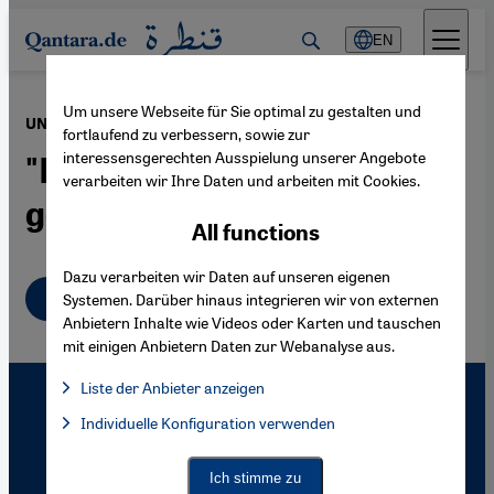
Direkt zum Inhalt springen
EN
Um unsere Webseite für Sie optimal zu gestalten und
·
11.02.2005
UN-Beobachtungsmissionen im Sudan
fortlaufend zu verbessern, sowie zur
interessensgerechten Ausspielung unserer Angebote
"Die Herzen der Menschen
verarbeiten wir Ihre Daten und arbeiten mit Cookies.
gewinnen"
All functions
Dazu verarbeiten wir Daten auf unseren eigenen
Deutsch
Systemen. Darüber hinaus integrieren wir von externen
Anbietern Inhalte wie Videos oder Karten und tauschen
mit einigen Anbietern Daten zur Webanalyse aus.
Liste der Anbieter anzeigen
List of providers:
Individuelle Konfiguration verwenden
Facebook Embed / Facebook Connect
Facebook Embed / Facebook Connect, Google Maps Embed, Go
Google Tag Manager
Twitter Embed
Ich stimme zu
Instagram Embed