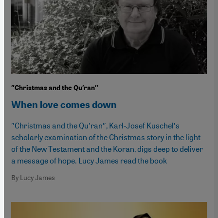
″Christmas and the Qu′ran″
When love comes down
″Christmas and the Qu′ran″, Karl-Josef Kuschel′s
scholarly examination of the Christmas story in the light
of the New Testament and the Koran, digs deep to deliver
a message of hope. Lucy James read the book
By Lucy James