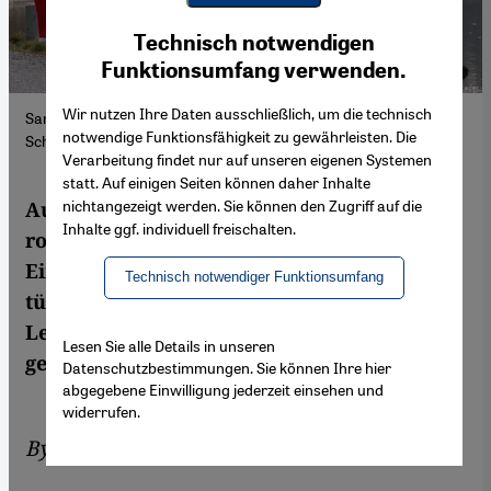
Youtube Embed
Ich stimme zu
Technisch notwendigen
Google Maps Embed
Funktionsumfang verwenden.
Wir nutzen Ihre Daten ausschließlich, um die technisch
Sankt Nikolaus Darsteller, Foto: picture-alliance/dpa/M.
notwendige Funktionsfähigkeit zu gewährleisten. Die
Schrader
Verarbeitung findet nur auf unseren eigenen Systemen
statt. Auf einigen Seiten können daher Inhalte
nichtangezeigt werden. Sie können den Zugriff auf die
Auch in der Türkei zieren mittlerweile
Inhalte ggf. individuell freischalten.
rotweiß verkleidete Weihnachtsmänner die
Einkaufspassagen. Der Noel Baba, so der
Technisch notwendiger Funktionsumfang
türkische Name des Nikolaus, soll der
Legende nach in der Nähe von Antalya
Lesen Sie alle Details in unseren
geboren worden sein.
Datenschutzbestimmungen. Sie können Ihre hier
abgegebene Einwilligung jederzeit einsehen und
widerrufen.
By
Dilek Zaptçıoğlu