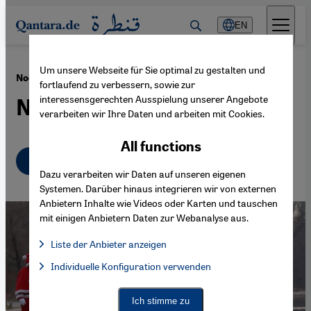
Direkt zum Inhalt springen
EN
Um unsere Webseite für Sie optimal zu gestalten und
·
22.12.2008
Noel Baba: Weihnachtszeit in der Türkei
fortlaufend zu verbessern, sowie zur
interessensgerechten Ausspielung unserer Angebote
Nikolaus auf Türkisch
verarbeiten wir Ihre Daten und arbeiten mit Cookies.
All functions
Deutsch
Dazu verarbeiten wir Daten auf unseren eigenen
Systemen. Darüber hinaus integrieren wir von externen
Anbietern Inhalte wie Videos oder Karten und tauschen
mit einigen Anbietern Daten zur Webanalyse aus.
Liste der Anbieter anzeigen
List of providers:
Individuelle Konfiguration verwenden
Facebook Embed / Facebook Connect
Facebook Embed / Facebook Connect, Google Maps Embed, Go
Google Tag Manager
Twitter Embed
Ich stimme zu
Instagram Embed