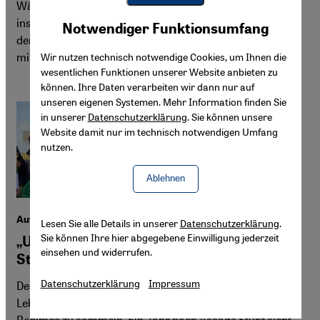
Während sich das HTS-Regime als „Befreier Syriens“
Youtube Embed
Akzeptieren
inszeniert, kooperiert es zugleich mit zentralen Akteuren
Notwendiger Funktionsumfang
Google Maps Embed
der Assad-Ära. Der Fokus liegt auf Machtkonsolidierung
mithilfe alter Eliten statt auf konsequenter Aufarbeitung.
Wir nutzen technisch notwendige Cookies, um Ihnen die
wesentlichen Funktionen unserer Website anbieten zu
können. Ihre Daten verarbeiten wir dann nur auf
unseren eigenen Systemen. Mehr Information finden Sie
in unserer
Datenschutzerklärung
. Sie können unsere
Website damit nur im technisch notwendigen Umfang
nutzen.
Ablehnen
Aufarbeitung in Syrien
Lesen Sie alle Details in unserer
Datenschutzerklärung
.
Sie können Ihre hier abgegebene Einwilligung jederzeit
„Unsere Dokumente zeigen Assads
einsehen und widerrufen.
Staatsterror“
Datenschutzerklärung
Impressum
Der syrische Menschenrechtler Hassan al-Hariri hat sein
Leben riskiert, um Beweise für die Gräuel des Assad-
Regimes zu sammeln. Ein Jahr nach Assads Sturz sieht