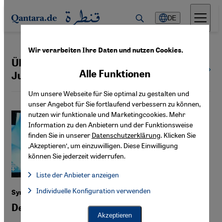
Direkt zum Inhalt springen
DE
Wir verarbeiten Ihre Daten und nutzen Cookies.
Übergangsjustiz | Transitional
Alle
Alle Funktionen
Themen
Justice
Um unsere Webseite für Sie optimal zu gestalten und
unser Angebot für Sie fortlaufend verbessern zu können,
nutzen wir funktionale und Marketingcookies. Mehr
Information zu den Anbietern und der Funktionsweise
finden Sie in unserer
Datenschutzerklärung
. Klicken Sie
‚Akzeptieren‘, um einzuwilligen. Diese Einwilligung
können Sie jederzeit widerrufen.
Liste der Anbieter anzeigen
Liste der Anbieter:
Individuelle Konfiguration verwenden
Facebook Embed / Facebook Connect
Syrien nach Assad
Facebook Embed / Facebook Connect, Google Maps Embed, Go
Google Tag Manager
Deals mit den alten Eliten
Twitter Embed
Akzeptieren
Instagram Embed