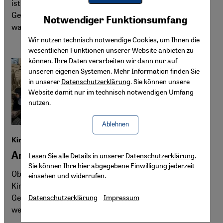
ist von der Revolution geblieben? Vier Aktivist:innen der
Youtube Embed
Gen Z erzählen, wie 2011 ihr Bewusstsein geprägt hat und
Akzeptieren
Notwendiger Funktionsumfang
Google Maps Embed
was es heute heißt, in Ägypten politisch zu sein.
Wir nutzen technisch notwendige Cookies, um Ihnen die
wesentlichen Funktionen unserer Website anbieten zu
können. Ihre Daten verarbeiten wir dann nur auf
unseren eigenen Systemen. Mehr Information finden Sie
in unserer
Datenschutzerklärung
. Sie können unsere
Website damit nur im technisch notwendigen Umfang
nutzen.
Ablehnen
Kinderarbeit in Ägypten
Armut lässt sich nicht verbieten
Lesen Sie alle Details in unserer
Datenschutzerklärung
.
Sie können Ihre hier abgegebene Einwilligung jederzeit
Ob Supermärkte, Werkstätten oder Fabriken –
einsehen und widerrufen.
Kinderarbeit ist in Ägypten allgegenwärtig. Ein neues
Gesetz soll sie eindämmen, doch Vorschriften allein
Datenschutzerklärung
Impressum
werden die strukturellen Probleme kaum beheben.