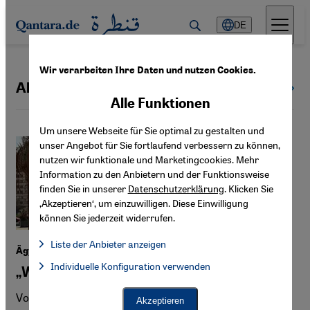
Direkt zum Inhalt springen
DE
Wir verarbeiten Ihre Daten und nutzen Cookies.
Abdel Fattah al-Sisi
Alle Themen
Alle Funktionen
Um unsere Webseite für Sie optimal zu gestalten und
unser Angebot für Sie fortlaufend verbessern zu können,
nutzen wir funktionale und Marketingcookies. Mehr
Information zu den Anbietern und der Funktionsweise
finden Sie in unserer
Datenschutzerklärung
. Klicken Sie
‚Akzeptieren‘, um einzuwilligen. Diese Einwilligung
können Sie jederzeit widerrufen.
Liste der Anbieter anzeigen
Ägypten nach dem Arabischen Frühling
Liste der Anbieter:
Individuelle Konfiguration verwenden
Facebook Embed / Facebook Connect
„Wir leben im Schatten der Revolution“
Facebook Embed / Facebook Connect, Google Maps Embed, Go
Google Tag Manager
Twitter Embed
Vor 15 Jahren stürzten die Ägypter Hosni Mubarak. Was
Akzeptieren
Instagram Embed