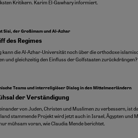
rksten Kritikern. Karim El-Gawhary informiert.
t Sisi, der Großimam und Al-Azhar
iff des Regimes
g kann die Al-Azhar-Universität noch über die orthodoxe islamis
n und gleichzeitig den Einfluss der Golfstaaten zurückdräng
sche Teams und interreligiöser Dialog in den Mittelmeerländern
ühsal der Verständigung
einander von Juden, Christen und Muslimen zu verbessern, ist 
land stammende Projekt wird jetzt auch in Israel, Ägypten und M
ur mühsam voran, wie Claudia Mende berichtet.