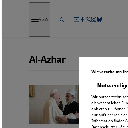
Direkt zum Inhalt springen
Menü
Al-Azhar
Wir verarbeiten Ih
Notwendige
Intervie
Der P
Wir nutzen technisc
die wesentlichen Fu
Reist P
anbieten zu können. 
Freunds
nur auf unseren eig
Dhabi-D
Information finden S
Datenschutzerkläru