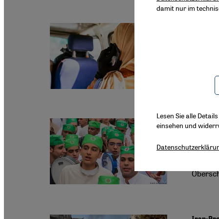
damit nur im techni
Frauenr
Abtre
Schwang
Abtreib
Lesen Sie alle Detail
einsehen und widerr
Sufismus
Zwisc
Datenschutzerkläru
Ägyptisc
Obersch
Iran-Pr