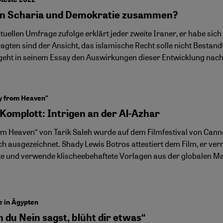
n Scharia und Demokratie zusammen?
tuellen Umfrage zufolge erklärt jeder zweite Iraner, er habe sic
ragten sind der Ansicht, das islamische Recht solle nicht Bestan
 geht in seinem Essay den Auswirkungen dieser Entwicklung nach
oy from Heaven“
 Komplott: Intrigen an der Al-Azhar
om Heaven“ von Tarik Saleh wurde auf dem Filmfestival von Cann
h ausgezeichnet. Shady Lewis Botros attestiert dem Film, er verm
e und verwende klischeebehaftete Vorlagen aus der globalen M
e in Ägypten
 du Nein sagst, blüht dir etwas“