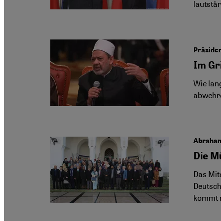
lautstä
Präsiden
Im Gr
Wie lan
abwehre
Abrahami
Die M
Das Mit
Deutsch
kommt n