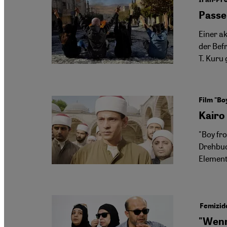
Passe
Einer ak
der Bef
T. Kuru
Film "B
Kairo
"Boy fr
Drehbuc
Element
Femizid
"Wenn