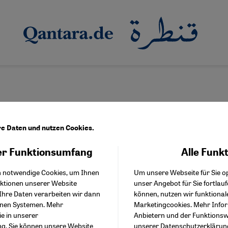
re Daten und nutzen Cookies.
r Funktionsumfang
Alle Funk
Facebook Embed / Facebo
w mit dem Islamexperten Felix Körner
Akzeptieren
Google Tag Manager
apst und die Muslime
h notwendige Cookies, um Ihnen
Um unsere Webseite für Sie op
Twitter Embed
nktionen unserer Website
unser Angebot für Sie fortlau
Instagram Embed
apst Franziskus noch nach Riad? Was bringt sein geplanter Besu
Ihre Daten verarbeiten wir dann
können, nutzen wir funktional
Youtube Embed
chaft mit Großscheich Al-Tayyeb? Interview mit Islamwissenscha
enen Systemen. Mehr
Marketingcookies. Mehr Info
Google Maps Embed
okument “Über die Brüderlichkeit aller Menschen“.
ie in unserer
Anbietern und der Funktionswe
ng
. Sie können unsere Website
unserer
Datenschutzerklärun