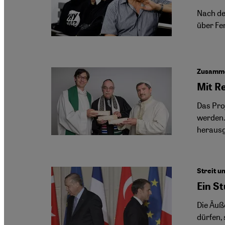
Nach de
über Fe
Zusamme
Mit R
Das Pro
werden.
herausg
Streit 
Ein S
Die Äuß
dürfen,