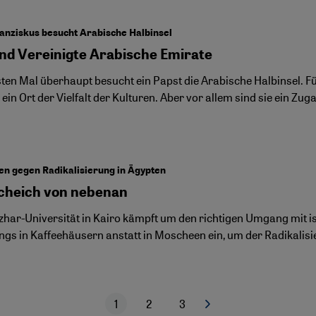
anziskus besucht Arabische Halbinsel
nd Vereinigte Arabische Emirate
ten Mal überhaupt besucht ein Papst die Arabische Halbinsel. Fü
ein Ort der Vielfalt der Kulturen. Aber vor allem sind sie ein Zu
en gegen Radikalisierung in Ägypten
cheich von nebenan
Azhar-Universität in Kairo kämpft um den richtigen Umgang mit is
ngs in Kaffeehäusern anstatt in Moscheen ein, um der Radikali
1
2
3
Nächste Seite
Aktuelle Seite
Seite
Seite