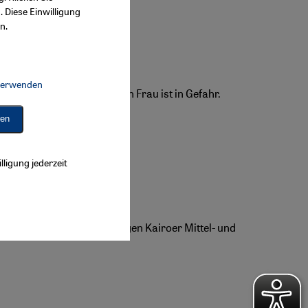
. Diese Einwilligung
n.
 verwenden
Connect, Google Maps Embed, Google Tag Manager, Instagram Embed, 
 Leben einer verheirateten Frau ist in Gefahr.
 Frauen.
ren
lligung jederzeit
den Islamisten. In der jungen Kairoer Mittel- und