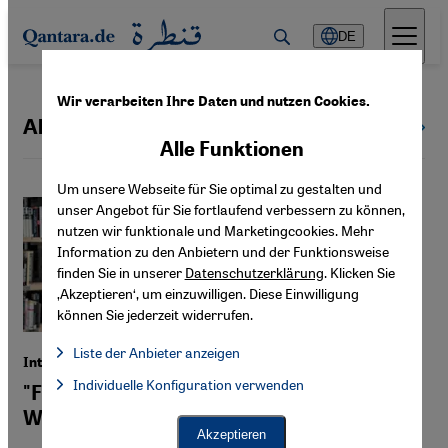
Direkt zum Inhalt springen
DE
Wir verarbeiten Ihre Daten und nutzen Cookies.
Algerische Opposition
Alle Themen
Alle Funktionen
Um unsere Webseite für Sie optimal zu gestalten und
unser Angebot für Sie fortlaufend verbessern zu können,
nutzen wir funktionale und Marketingcookies. Mehr
Information zu den Anbietern und der Funktionsweise
finden Sie in unserer
Datenschutzerklärung
. Klicken Sie
‚Akzeptieren‘, um einzuwilligen. Diese Einwilligung
können Sie jederzeit widerrufen.
Liste der Anbieter anzeigen
Interview mit dem algerischen Autor Said Khatibi
Liste der Anbieter:
Individuelle Konfiguration verwenden
Facebook Embed / Facebook Connect
"Für arabische Literatur ist Algerien eine
Facebook Embed / Facebook Connect, Google Maps Embed, Go
Google Tag Manager
Wüste“
Twitter Embed
Akzeptieren
Instagram Embed