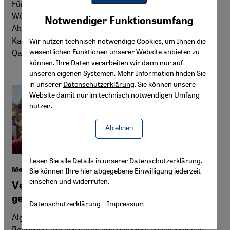
Für seinen historischen Kriminalroman "Das Ende der
Youtube Embed
Wüste“ hat der algerische Autor Said Khatibi im Mai in
Akzeptieren
Notwendiger Funktionsumfang
Google Maps Embed
Abu Dhabi den renommierten Sheikh Zayed Award in der
Kategorie Junge Autoren erhalten. Claudia Mende hat für
Wir nutzen technisch notwendige Cookies, um Ihnen die
wesentlichen Funktionen unserer Website anbieten zu
Qantara.de mit Khatibi gesprochen.
können. Ihre Daten verarbeiten wir dann nur auf
unseren eigenen Systemen. Mehr Information finden Sie
in unserer
Datenschutzerklärung
. Sie können unsere
Website damit nur im technisch notwendigen Umfang
nutzen.
Ablehnen
Lesen Sie alle Details in unserer
Datenschutzerklärung
.
Menschenrechtslage in Algerien
Sie können Ihre hier abgegebene Einwilligung jederzeit
einsehen und widerrufen.
Verboten, eingeschüchtert, ins Exil
getrieben
Datenschutzerklärung
Impressum
Algeriens Zivilgesellschaft ist wieder einmal im Visier der
Behörden. Mit der Auflösung der Menschenrechtsliga