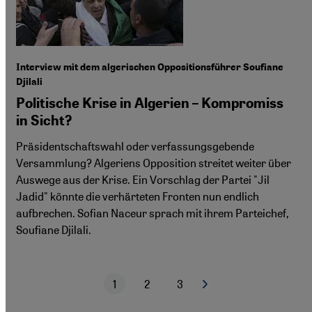
Interview mit dem algerischen Oppositionsführer Soufiane
Djilali
Politische Krise in Algerien – Kompromiss
in Sicht?
Präsidentschaftswahl oder verfassungsgebende
Versammlung? Algeriens Opposition streitet weiter über
Auswege aus der Krise. Ein Vorschlag der Partei "Jil
Jadid" könnte die verhärteten Fronten nun endlich
aufbrechen. Sofian Naceur sprach mit ihrem Parteichef,
Soufiane Djilali.
1
2
3
Nächste Seite
Aktuelle Seite
Seite
Seite
Seitennummerierung