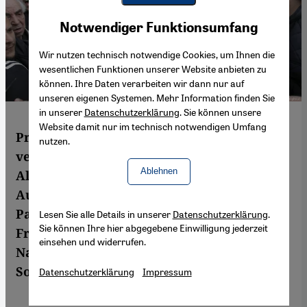
Youtube Embed
Akzeptieren
Notwendiger Funktionsumfang
Google Maps Embed
Wir nutzen technisch notwendige Cookies, um Ihnen die
wesentlichen Funktionen unserer Website anbieten zu
können. Ihre Daten verarbeiten wir dann nur auf
unseren eigenen Systemen. Mehr Information finden Sie
in unserer
Datenschutzerklärung
. Sie können unsere
Website damit nur im technisch notwendigen Umfang
Präsidentschaftswahl oder
nutzen.
verfassungsgebende Versammlung?
Ablehnen
Algeriens Opposition streitet weiter über
Auswege aus der Krise. Ein Vorschlag der
Partei "Jil Jadid" könnte die verhärteten
Lesen Sie alle Details in unserer
Datenschutzerklärung
.
Sie können Ihre hier abgegebene Einwilligung jederzeit
Fronten nun endlich aufbrechen. Sofian
einsehen und widerrufen.
Naceur sprach mit ihrem Parteichef,
Soufiane Djilali.
Datenschutzerklärung
Impressum