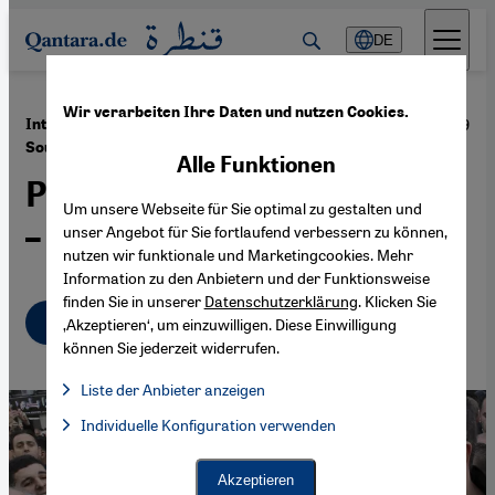
Direkt zum Inhalt springen
DE
Wir verarbeiten Ihre Daten und nutzen Cookies.
·
11.09.2019
Interview mit dem algerischen Oppositionsführer
Soufiane Djilali
Alle Funktionen
Politische Krise in Algerien
Um unsere Webseite für Sie optimal zu gestalten und
– Kompromiss in Sicht?
unser Angebot für Sie fortlaufend verbessern zu können,
nutzen wir funktionale und Marketingcookies. Mehr
Information zu den Anbietern und der Funktionsweise
finden Sie in unserer
Datenschutzerklärung
. Klicken Sie
Deutsch
English
عربي
‚Akzeptieren‘, um einzuwilligen. Diese Einwilligung
können Sie jederzeit widerrufen.
Liste der Anbieter anzeigen
Liste der Anbieter:
Individuelle Konfiguration verwenden
Facebook Embed / Facebook Connect
Facebook Embed / Facebook Connect, Google Maps Embed, Go
Google Tag Manager
Twitter Embed
Akzeptieren
Instagram Embed