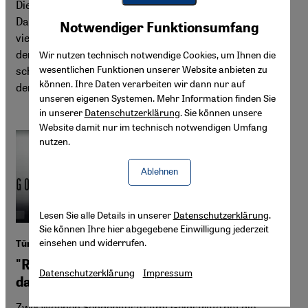
Die Gülen-Bewegung wird oft als einzigartig dargestellt.
Youtube Embed
Dabei stimmt sie mit dem sunnitischen Mainstream in
Akzeptieren
Notwendiger Funktionsumfang
Google Maps Embed
vielem überein. Ihre Beziehung zur AKP zeigt Konflikte in
der religiös-politischen Landschaft der Türkei. Aktuell
Wir nutzen technisch notwendige Cookies, um Ihnen die
wesentlichen Funktionen unserer Website anbieten zu
scheitern beide Lager beim Versuch, eine ethischere, auf
können. Ihre Daten verarbeiten wir dann nur auf
dem Islam basierende Politik zu machen.
unseren eigenen Systemen. Mehr Information finden Sie
in unserer
Datenschutzerklärung
. Sie können unsere
Website damit nur im technisch notwendigen Umfang
nutzen.
Ablehnen
Lesen Sie alle Details in unserer
Datenschutzerklärung
.
Sie können Ihre hier abgegebene Einwilligung jederzeit
einsehen und widerrufen.
Türkei
"Rote Knospen" - eine Fernsehserie spaltet
Datenschutzerklärung
Impressum
das Land
Zwei Wochen Sendepause samt Geldstrafe hat die