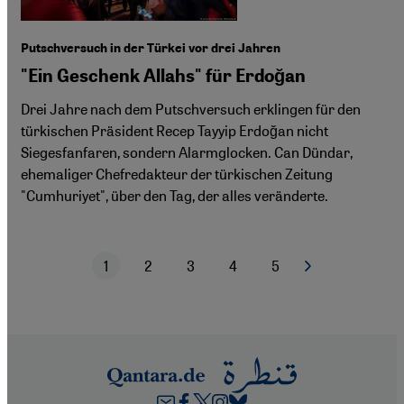
Putschversuch in der Türkei vor drei Jahren
"Ein Geschenk Allahs" für Erdoğan
Drei Jahre nach dem Putschversuch erklingen für den
türkischen Präsident Recep Tayyip Erdoğan nicht
Siegesfanfaren, sondern Alarmglocken. Can Dündar,
ehemaliger Chefredakteur der türkischen Zeitung
"Cumhuriyet", über den Tag, der alles veränderte.
1
2
3
4
5
Nächste Seite
Aktuelle Seite
Seite
Seite
Seite
Seite
Seitennummerierung