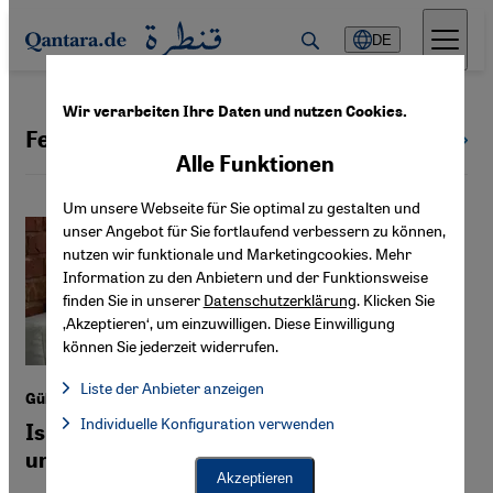
Direkt zum Inhalt springen
DE
Wir verarbeiten Ihre Daten und nutzen Cookies.
Fethullah Gülen
Alle Themen
Alle Funktionen
Um unsere Webseite für Sie optimal zu gestalten und
unser Angebot für Sie fortlaufend verbessern zu können,
nutzen wir funktionale und Marketingcookies. Mehr
Information zu den Anbietern und der Funktionsweise
finden Sie in unserer
Datenschutzerklärung
. Klicken Sie
‚Akzeptieren‘, um einzuwilligen. Diese Einwilligung
können Sie jederzeit widerrufen.
Liste der Anbieter anzeigen
Gülen-Bewegung in der Türkei
Liste der Anbieter:
Individuelle Konfiguration verwenden
Facebook Embed / Facebook Connect
Islamisch-moralische Führung: ein
Facebook Embed / Facebook Connect, Google Maps Embed, Go
Google Tag Manager
uneingelöstes Versprechen
Twitter Embed
Akzeptieren
Instagram Embed