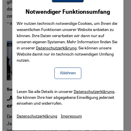
gilt in Deutschland als heikel. In den USA hingegen, wo
Youtube Embed
der zionistische Konsens in der jüdischen Community
Akzeptieren
Notwendiger Funktionsumfang
Google Maps Embed
zerbricht, wird offen diskutiert. Das könnte Folgen haben
– und verdient Aufmerksamkeit.
Wir nutzen technisch notwendige Cookies, um Ihnen die
wesentlichen Funktionen unserer Website anbieten zu
können. Ihre Daten verarbeiten wir dann nur auf
unseren eigenen Systemen. Mehr Information finden Sie
in unserer
Datenschutzerklärung
. Sie können unsere
Website damit nur im technisch notwendigen Umfang
nutzen.
Ablehnen
Sudan-Experte Scott Straus
Lesen Sie alle Details in unserer
Datenschutzerklärung
.
Sie können Ihre hier abgegebene Einwilligung jederzeit
„Alle Kriterien für einen Völkermord sind
einsehen und widerrufen.
erfüllt“
Der Genozid-Forscher Scott Straus beschäftigt sich seit
Datenschutzerklärung
Impressum
Jahrzehnten mit Ursachen von Massengewalt. Die
internationale Untätigkeit angesichts der Verbrechen im