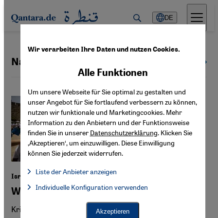
Direkt zum Inhalt springen
DE
Wir verarbeiten Ihre Daten und nutzen Cookies.
Nationalismus
Alle Themen
Alle Funktionen
Um unsere Webseite für Sie optimal zu gestalten und
unser Angebot für Sie fortlaufend verbessern zu können,
nutzen wir funktionale und Marketingcookies. Mehr
Information zu den Anbietern und der Funktionsweise
finden Sie in unserer
Datenschutzerklärung
. Klicken Sie
‚Akzeptieren‘, um einzuwilligen. Diese Einwilligung
können Sie jederzeit widerrufen.
Liste der Anbieter anzeigen
Israel und Palästina
Liste der Anbieter:
Individuelle Konfiguration verwenden
Facebook Embed / Facebook Connect
Wie über Zionismus sprechen?
Facebook Embed / Facebook Connect, Google Maps Embed, Go
Google Tag Manager
Twitter Embed
Kritik an der Ideologie, die zur Gründung Israels führte,
Akzeptieren
Instagram Embed