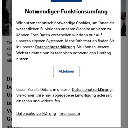
Youtube Embed
Akzeptieren
Notwendiger Funktionsumfang
Google Maps Embed
Wir nutzen technisch notwendige Cookies, um Ihnen die
wesentlichen Funktionen unserer Website anbieten zu
können. Ihre Daten verarbeiten wir dann nur auf
unseren eigenen Systemen. Mehr Information finden Sie
Zehntausende flohen aus Darfur, nachdem die RSF im Oktober
in unserer
Datenschutzerklärung
. Sie können unsere
al-Faschir eingenommen hatte. Helfer verteilen Hilfsgüter in al-
Website damit nur im technisch notwendigen Umfang
Dabbah im Nordsudan, 16. November 2025. (Foto: Picture
nutzen.
Alliance / AP | M. Ali))
Ablehnen
Der Genozid-Forscher Scott Straus
beschäftigt sich seit Jahrzehnten mit
Lesen Sie alle Details in unserer
Datenschutzerklärung
.
Ursachen von Massengewalt. Die
Sie können Ihre hier abgegebene Einwilligung jederzeit
einsehen und widerrufen.
internationale Untätigkeit angesichts der
Verbrechen im Sudan zeige, dass die
Datenschutzerklärung
Impressum
Genozid-Prävention weltweit in einer Krise
stecke.