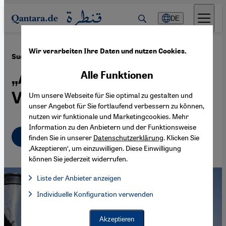
Direkt zum Inhalt springen
DE
Wir verarbeiten Ihre Daten und nutzen Cookies.
·
14.04.2026
Sudan-Experte Scott Straus
„Alle Kriterien für einen
Alle Funktionen
Völkermord sind erfüllt“
Um unsere Webseite für Sie optimal zu gestalten und
unser Angebot für Sie fortlaufend verbessern zu können,
nutzen wir funktionale und Marketingcookies. Mehr
Information zu den Anbietern und der Funktionsweise
Deutsch
English
عربي
finden Sie in unserer
Datenschutzerklärung
. Klicken Sie
‚Akzeptieren‘, um einzuwilligen. Diese Einwilligung
können Sie jederzeit widerrufen.
Liste der Anbieter anzeigen
Liste der Anbieter:
Individuelle Konfiguration verwenden
Facebook Embed / Facebook Connect
Facebook Embed / Facebook Connect, Google Maps Embed, Go
Google Tag Manager
Twitter Embed
Akzeptieren
Instagram Embed