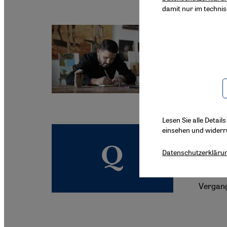
damit nur im techni
Kolonial
Erhal
Während
Erbe ne
Stadtge
Lesen Sie alle Detail
Deuts
einsehen und widerr
Stimmun
Datenschutzerkläru
Terkess
Zusamme
Vergang