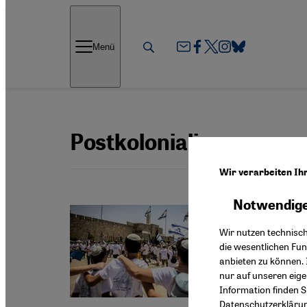
Direkt zum Inhalt springen
Menü
Postkolonialismus
Wir verarbeiten Ih
Notwendige
Israel u
Wie ü
Wir nutzen technisc
die wesentlichen Fu
Kritik a
anbieten zu können. 
zionist
nur auf unseren eig
Aufmer
Information finden S
Datenschutzerkläru