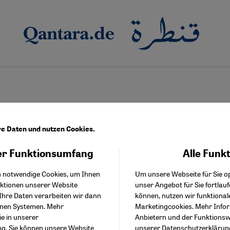
re Daten und nutzen Cookies.
r Funktionsumfang
Alle Funk
Facebook Embed / Facebo
nd Palästina
Akzeptieren
Google Tag Manager
ber Zionismus sprechen?
h notwendige Cookies, um Ihnen
Um unsere Webseite für Sie op
Twitter Embed
nktionen unserer Website
unser Angebot für Sie fortlau
Instagram Embed
n der Ideologie, die zur Gründung Israels führte, gilt in Deutschl
Ihre Daten verarbeiten wir dann
können, nutzen wir funktional
Youtube Embed
ische Konsens in der jüdischen Community zerbricht, wird offen d
enen Systemen. Mehr
Marketingcookies. Mehr Info
Google Maps Embed
ksamkeit.
ie in unserer
Anbietern und der Funktionswe
ng
. Sie können unsere Website
unserer
Datenschutzerklärun