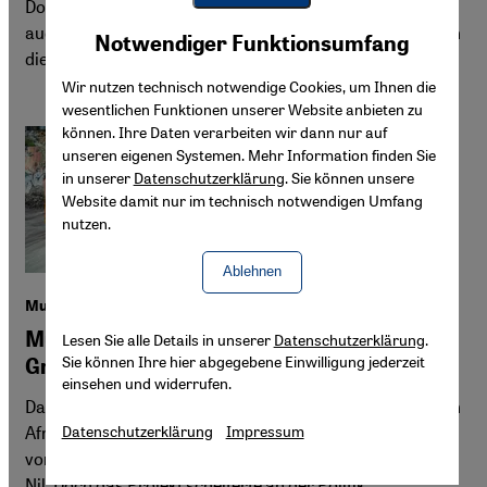
Doch das Zweistromland trocknet nicht nur aus, es hat
Youtube Embed
auch gegen die Verschmutzung des Grundwassers durch
Akzeptieren
Notwendiger Funktionsumfang
Google Maps Embed
die Ölförderung zu kämpfen.
Wir nutzen technisch notwendige Cookies, um Ihnen die
wesentlichen Funktionen unserer Website anbieten zu
können. Ihre Daten verarbeiten wir dann nur auf
unseren eigenen Systemen. Mehr Information finden Sie
in unserer
Datenschutzerklärung
. Sie können unsere
Website damit nur im technisch notwendigen Umfang
nutzen.
Ablehnen
Musikgruppe "The Nile Project"
Musikalische Verständigung, politische
Lesen Sie alle Details in unserer
Datenschutzerklärung
.
Sie können Ihre hier abgegebene Einwilligung jederzeit
Grenzen
einsehen und widerrufen.
Das Musikkollektiv "The Nile Project“ wurde inspiriert von
Afrikas längstem Fluss. Gesungen wurde in einer Vielzahl
Datenschutzerklärung
Impressum
von Stilen und Sprachen über das Leben am und mit dem
Nil. Doch das Projekt scheiterte an der Politik.