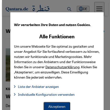
Direkt zum Inhalt springen
DE
Wir verarbeiten Ihre Daten und nutzen Cookies.
Wasserkonflikt
Alle Themen
Alle Funktionen
Um unsere Webseite für Sie optimal zu gestalten und
unser Angebot für Sie fortlaufend verbessern zu können,
nutzen wir funktionale und Marketingcookies. Mehr
Information zu den Anbietern und der Funktionsweise
finden Sie in unserer
Datenschutzerklärung
. Klicken Sie
‚Akzeptieren‘, um einzuwilligen. Diese Einwilligung
können Sie jederzeit widerrufen.
Liste der Anbieter anzeigen
Klimawandel im Irak
Liste der Anbieter:
Individuelle Konfiguration verwenden
Facebook Embed / Facebook Connect
Wenn die Wasserbüffel sterben
Facebook Embed / Facebook Connect, Google Maps Embed, Go
Google Tag Manager
Twitter Embed
Der Irak ist besonders hart vom Klimawandel betroffen.
Akzeptieren
Instagram Embed