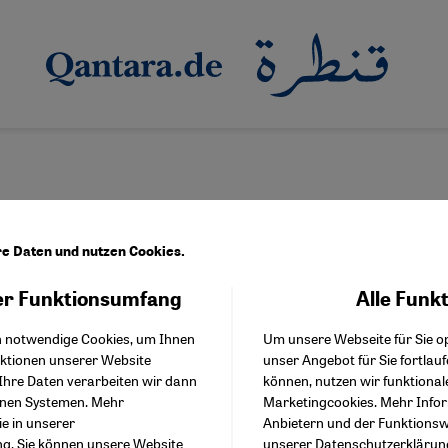
re Daten und nutzen Cookies.
r Funktionsumfang
Alle Funk
Facebook Embed / Facebo
Akzeptieren
Google Tag Manager
 auf der tunesischen Insel Djerba
h notwendige Cookies, um Ihnen
Um unsere Webseite für Sie op
Twitter Embed
che Schüsse vor der Synagoge
nktionen unserer Website
unser Angebot für Sie fortlau
Instagram Embed
Ihre Daten verarbeiten wir dann
können, nutzen wir funktional
Youtube Embed
ck sitzt tief nach dem Angriff vor der Synagoge La Ghriba auf de
enen Systemen. Mehr
Marketingcookies. Mehr Info
Google Maps Embed
enheit mischt sich Angst vor der Zukunft, denn viele Inselbewoh
ie in unserer
Anbietern und der Funktionswe
ng
. Sie können unsere Website
unserer
Datenschutzerklärun