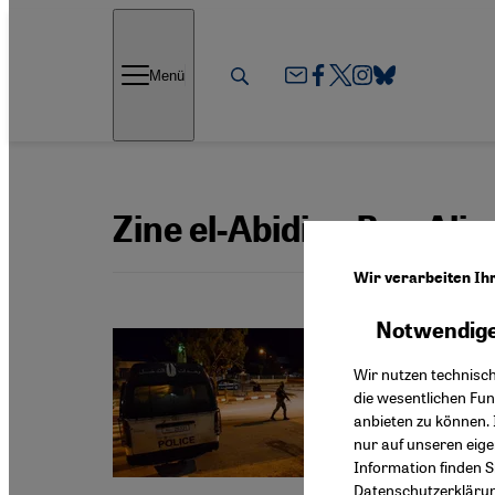
Direkt zum Inhalt springen
Menü
Zine el-Abidine Ben Ali
Wir verarbeiten Ih
Notwendige
Anschlag
Wir nutzen technisc
Tödli
die wesentlichen Fu
anbieten zu können. 
Der Scho
nur auf unseren eig
Betroff
Information finden S
Datenschutzerkläru