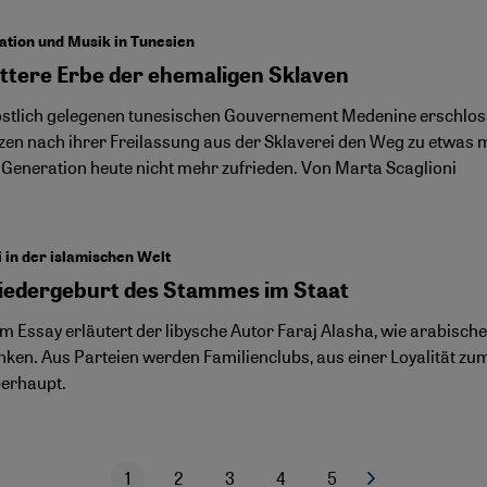
tion und Musik in Tunesien
ittere Erbe der ehemaligen Sklaven
stlich gelegenen tunesischen Gouvernement Medenine erschloss 
en nach ihrer Freilassung aus der Sklaverei den Weg zu etwas 
 Generation heute nicht mehr zufrieden. Von Marta Scaglioni
 in der islamischen Welt
iedergeburt des Stammes im Staat
m Essay erläutert der libysche Autor Faraj Alasha, wie arabische 
enken. Aus Parteien werden Familienclubs, aus einer Loyalität z
erhaupt.
1
2
3
4
5
Nächste Seite