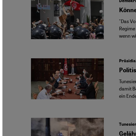
Demokrat
Könne
"Das Vol
Regime 
wenn wi
Präsidi
Politi
Tunesie
damit Be
ein End
Tunesie
Geläh