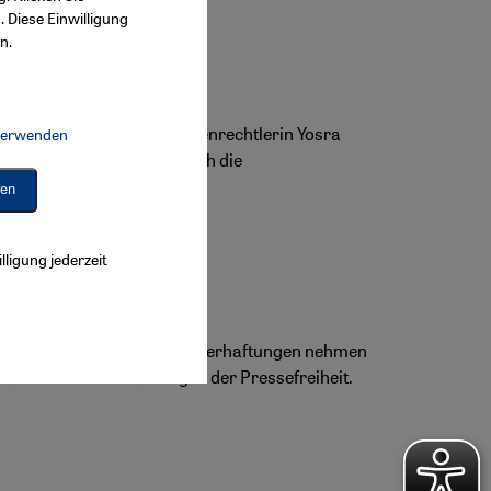
. Diese Einwilligung
n.
ominente Anwältin und Frauenrechtlerin Yosra
 verwenden
Connect, Google Maps Embed, Google Tag Manager, Instagram Embed, 
ermöglichen. Das würde auch die
ren
lligung jederzeit
 berichten. Kontrollen und Verhaftungen nehmen
warnt vor Einschränkungen der Pressefreiheit.