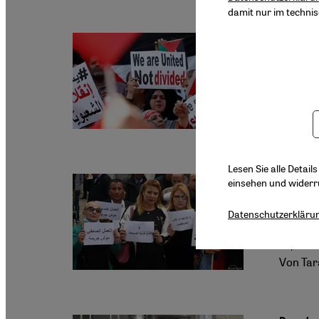
damit nur im techni
Referen
"Alle
Am 25. 
Frawes 
Errunge
Lesen Sie alle Detail
Pressefr
einsehen und widerr
Journ
Datenschutzerkläru
In Tune
zu, die
Von Tar