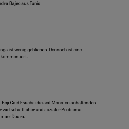
ndra Bajec aus Tunis
s ist wenig geblieben. Dennoch ist eine
 kommentiert.
 Beji Caid Essebsi die seit Monaten anhaltenden
 wirtschaftlicher und sozialer Probleme
Ismael Dbara.