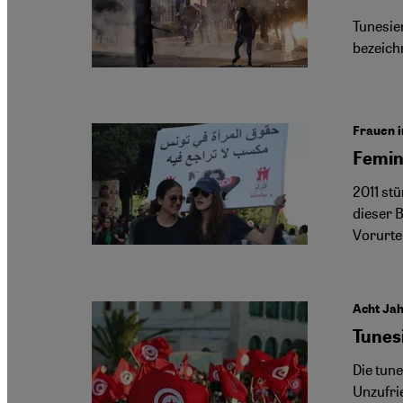
Tunesie
bezeich
Frauen i
Femin
2011 st
dieser 
Vorurte
Acht Jah
Tunes
Die tun
Unzufri