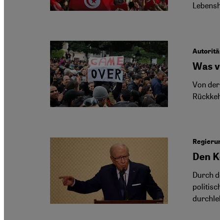
Lebensh
Autoritä
Was v
Von der
Rückkeh
Regierun
Den K
Durch d
politis
durchle