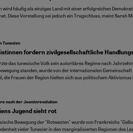
n wird häufig als einziges Land mit einer erfolgreichen Demokr
net. Diese Vorstellung sei jedoch ein Trugschluss, meint Sarah
n Tunesien
istinnen fordern zivilgesellschaftliche Handlun
ürzte das tunesische Volk sein autoritäres Regime nach Jahrzeh
Bewegung standen, wurde von der internationalen Gemeinschaf
il, die Frauen der Region hielten sich aus politischem Aktivismu
re nach der Jasminrevolution
iens Jugend sieht rot
esische Bewegung der "Rotwesten" wurde von Frankreichs "Gelbwest
edenheit vieler Tunesier in den marginalisierten Regionen des La