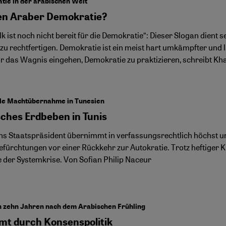
ie in der arabischen Welt
n Araber Demokratie?
k ist noch nicht bereit für die Demokratie“: Dieser Slogan dient 
zu rechtfertigen. Demokratie ist ein meist hart umkämpfter und 
r das Wagnis eingehen, Demokratie zu praktizieren, schreibt K
ale Machtübernahme in Tunesien
sches Erdbeben in Tunis
ns Staatspräsident übernimmt in verfassungsrechtlich höchst u
fürchtungen vor einer Rückkehr zur Autokratie. Trotz heftiger Kr
e der Systemkrise. Von Sofian Philip Naceur
n zehn Jahren nach dem Arabischen Frühling
mt durch Konsenspolitik