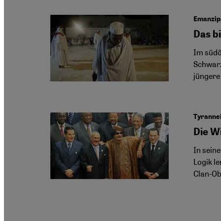
Emanzipa
Das b
Im südö
Schwarz
jüngere
Tyrannei
Die W
In seine
Logik l
Clan-Ob