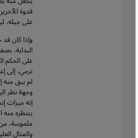
يجعل منه بطل
قدوة للآخرين
على جيله، لي
وإذا كان قد 
البداية، بصفت
على الحكم ال
ترمي، إلى إع
لم يبق منه إ
وجهة نظر الي
إنه ميراث إن
ينتظره منه ا
ملموسة، من أ
والمثال العلي