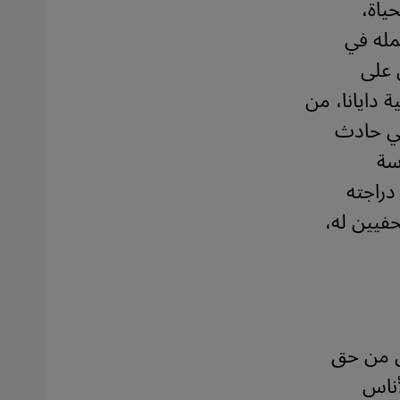
ياة،
مله في
 على
 دايانا، من
في حادث
في السادسة
دراجته
حفيين له،
أن من حق
أناس