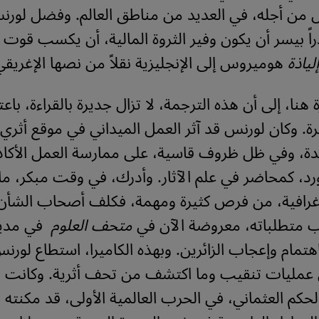
 من أجله، في العديد من مناطق العالم. وفضل لورن
راً بيسر أن يكون وفير الثروة المالية، أن يكسب قو
إلياذة
هوميروس إلى الإنجليزية نقلاً من نصها الإغريقي
 هنا، إلى أن هذه الترجمة، لا تزال جديرة بالقراءة، باعت
ة. وكان لورنس قد آثر العمل الميداني في موقع أثري
ة، وفي ظل ظروف قاسية، على ممارسة العمل الأكا
د، كمحاضر في علم الآثار. وأدرك، في وقت مبكر، ما
وغرافية، من فرص كثيرة ومهمة، فكلف أصحاب الشأن 
 متطلباته، معروضة الآن في
متحف العلوم
في مدين
هتمام وإعجاب الزائرين. وبهذه الكاميرا، استطاع لورن
 عمليات تنقيب وما اكتشف من تحف أثرية. وكانت قيا
الحكم العثماني، في الحرب العالمية الأولى، قد مكنته