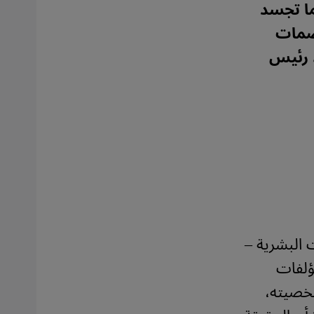
ا تجسد
بصمات
 رئيس
 البشرية –
ؤلفات
شخصيته،