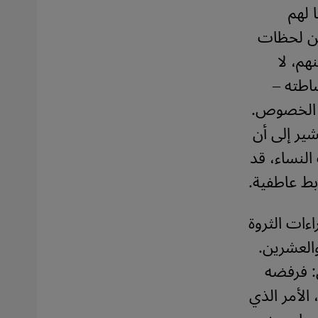
 لهم
 من لحظات
هم، لا
اطته –
ه الخصوص.
شير إلى أن
النساء، قد
بط عاطفية.
ءات الثروة
والعشرين.
: فرفضه
الأمر الذي