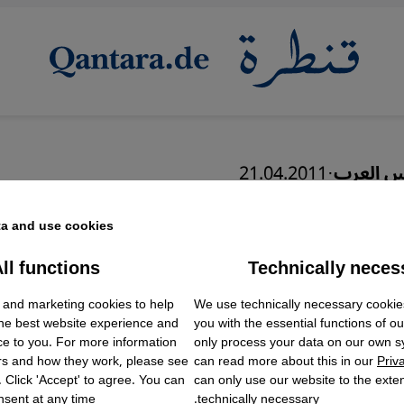
س العرب
·
21.04.2011
العرب...البطل اللابطل
a and use cookies.
ll functions
Technically neces
ok Embed / Facebook Connect
Accept
Google Tag Manager
عربي
We use technically necessary cookie
 and marketing cookies to help
Twitter Embed
English
the best website experience and
you with the essential functions of o
Instagram Embed
ce to you. For more information
only process your data on our own 
Youtube Embed
rs and how they work, please see
can read more about this in our
Priv
Google Maps Embed
. Click 'Accept' to agree. You can
can only use our website to the extent
sent at any time.
technically necessary.