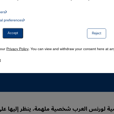
ders
List of providers:
ual preferences
, Twitter Embed, Youtube Embed
Accept
Reject
n our
Privacy Policy
. You can view and withdraw your consent here at any
t
لورنس العرب شخصية ملهمة، ينظر إليها على 