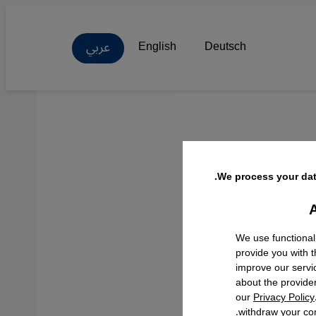
عربي
English
Deutsch
We process your dat
A
Facebo
We use functional
provide you with 
improve our servi
about the provide
our
Privacy Policy
withdraw your con