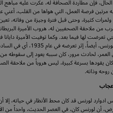
لحال، فإن مطاردة الصحافة له، عكرت عليه مباهج الح
 مرتين فرصة العمل، التي هواها من القلب، أعني ع
. ولمرات كثيرة، وحتى قبل فترة وجيزة من وفاته، تعين
ب من ملاحقة الصحفيين له، هروب الأميرة البريطانية
تي تعرضت لها فيما بعد. وكما توفيت الأميرة دايانا 
مرور، توفي لورنس، أيضاً، إثر تعرضه في عام 1935، أي 
 العمر، لحادث مرور، كان سببه يعود إلى سقوطه من 
ي كان يقودها بسرعة كبيرة، ليس هروباً من ملاحقة الص
ن روحه وذاته.
إعجاب
 ادوارد لورنس قد كان محط الأنظار في حياته، إلا 
رض، أن لورنس كان، في العصر الحديث، واحداً من ال