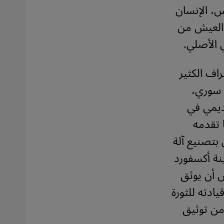
س، الإنسان
ت العيش من
 الأصلي.
راف الكثير
 سوري،
ديمي في
 تقدمه
بتصنيع آلة
ة أكسفورد
س أن يوثق
دته للثورة
 من توثيق