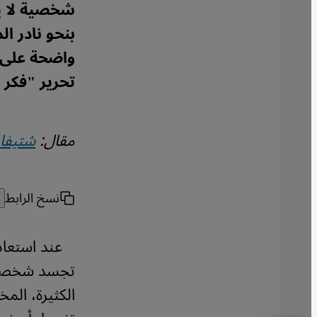
شخصية لا ي
بنحو نادر ا
واضحة على 
تحرير "فكر 
مقال:
شتيفان
نسخ الرابط
عند استعاد
تجسد شخصية 
الكثيرة، الم