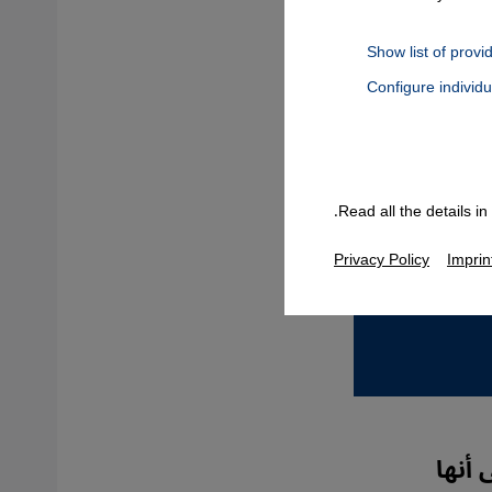
Show list of provi
Configure individ
Connect, Google Maps Embed, Google Tag Manager, Instagram Embed
Read all the details i
Privacy Policy
Imprin
أنها