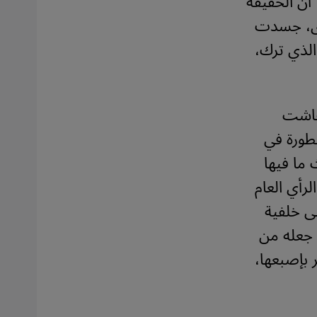
أن الحقيقة
خرى، جسدت
الذي ترك،
 عاشت
طورة في
ما فيها
رأي العام
ى خلفية
 جعله من
 بإصبعها،