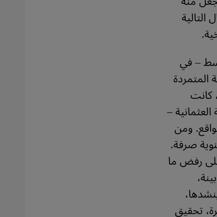
جعل منه
 التالية
ية.
وسط – في
ة المتمردة
 كانت
العثمانية –
واقع. ومن
نوية صرفة.
على رفض ما
ينة،
ينشدها،
قرة، تحقيق