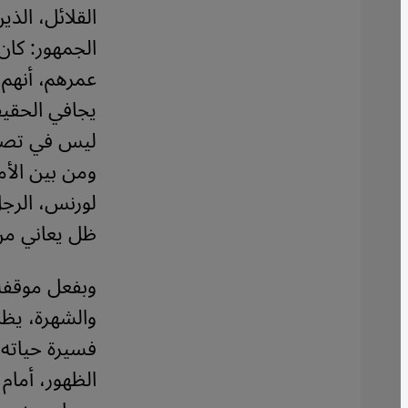
القلائل، الذي
الجمهور: كان
عمرهم، أنهم 
يجافي الحقيق
ليس في تصرف
ومن بين الأم
لورنس، الرجل
ظل يعاني من 
وبفعل موقفه 
والشهرة، يظل
فسيرة حياته
الظهور، أمام