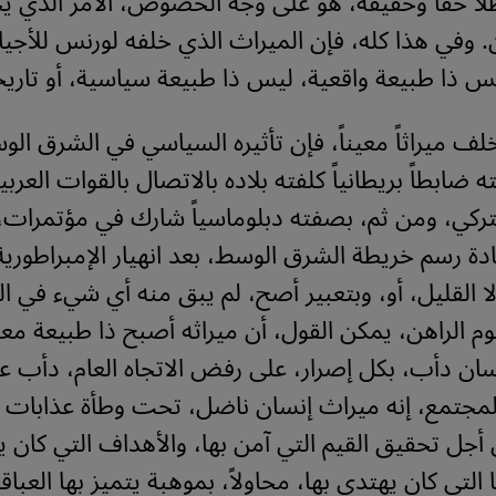
اً حقاً وحقيقة، هو على وجه الخصوص، الأمر الذي ي
. وفي هذا كله، فإن الميراث الذي خلفه لورنس للأجيال
س ذا طبيعة واقعية، ليس ذا طبيعة سياسية، أو تاريخ
خلف ميراثاً معيناً، فإن تأثيره السياسي في الشرق ال
ه ضابطاً بريطانياً كلفته بلاده بالاتصال بالقوات العربي
تركي، ومن ثم، بصفته دبلوماسياً شارك في مؤتمرات،
ادة رسم خريطة الشرق الوسط، بعد انهيار الإمبراطورية 
لا القليل، أو، وبتعبير أصح، لم يبق منه أي شيء في ال
وم الراهن، يمكن القول، أن ميراثه أصبح ذا طبيعة مع
سان دأب، بكل إصرار، على رفض الاتجاه العام، دأب 
لمجتمع، إنه ميراث إنسان ناضل، تحت وطأة عذابات ب
جل تحقيق القيم التي آمن بها، والأهداف التي كان 
ا التي كان يهتدي بها، محاولاً، بموهبة يتميز بها العبا