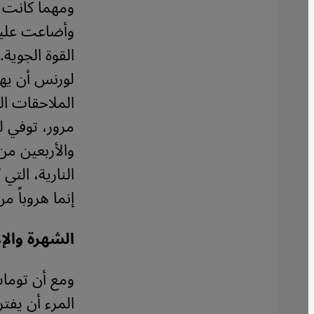
ومهما كانت ا
وأضاعت عليه
القوة الجوية
لورنس أن يهر
الملاحقات ال
والأربعين من
النارية، الت
إنما هروباً م
الشهرة وال
ومع أن توماس
المرء أن يفت