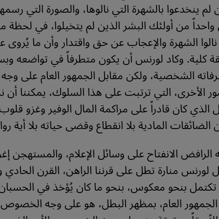
ن لم ينخدعوا بالشهرة التي نالوها، والصورة التي رسمها
 واحداً من أولئك البشر الذين لم يتخيلوا، في لحظة
نالوا الشهرة والإعجاب عن حق واقتدار وأن ما يُروى عن
ة كلية. وكاد لورنس أن يكون متطرفاً في تواضعه وبس
اته الشخصية، ولكن مقابل الجمهور العام على وج
ور الأخرى، التي ترتبت على هذا السلوك، يمكننا أن ن
 الذي كان قادراً على مراكمة المال الوفير وغزو قلوب 
الضائقات المادية بلا انقطاع وقضى حياته بلا أية روا
الرافض الانفتاح على وسائل الإعلام، والمستهجن إغرا
 لورنس منارة تطل على قرننا الراهن، القرن الحادي 
 تكتمل بنحو معكوس، بنحو ما كان يُؤخذ في الحسبان
 الجمهور العام، بمظهر البطل، هو على وجه الخصوص، 