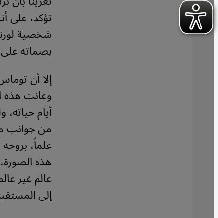
تغرينا بأن ن
تؤكد، على أن
شخصية لورنس،
بصماته على 
إلا أن توماس
وعانت هذه ال
أيام حياته، 
من جوانب مثي
علماً، بروحه
هذه الصورة، 
عالم غير عال
إلى المستقبل