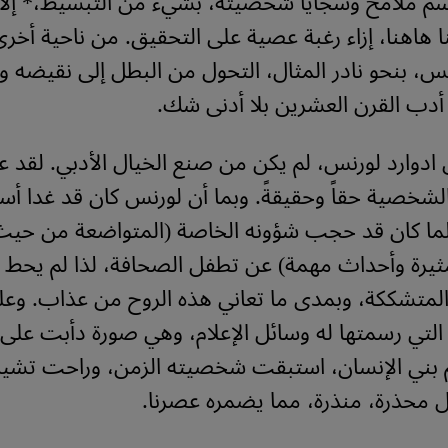
رسم ملامح وسجايا شخصيته، بشيء من التبسيط،* إلا 
نا هاهنا، إزاء رغبة عصية على التحقيق. من ناحية أ
 بنحو نادر المثال، التحول من البطل إلى نقيضه و
أدب القرن العشرين بلا أدنى شك.
 ادوارد لورنس، لم يكن من صنع الخيال الأدبي. لقد
شخصية حقاً وحقيقةً. وبما أن لورنس كان قد غدا أس
ولما كان قد حجب شؤونه الخاصة (المتواضعة من حيث 
رة وأحداث مهمة) عن تطفل الصحافة، لذا لم يحط ال
 المتشككة، وبمدى ما تعاني هذه الروح من عذاب. وعل
التي رسمتها له وسائل الإعلام، وهي صورة دأبت على
م بني الإنسان، استبقت شخصيته الزمن، وراحت تشير
 محذرة، منذرة، مما يضمره عصرنا.