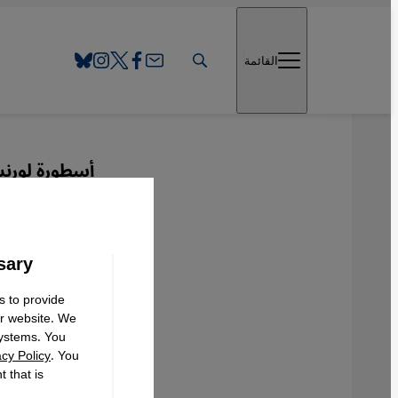
Direkt zum Inhalt springen
القائمة
أسطورة لورن
لورنس 
sary
s to provide
Deutsch
ur website. We
systems. You
acy Policy
. You
 that is