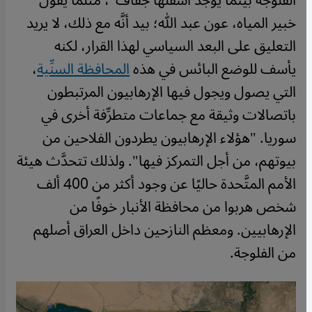
الفلوجة بينما يوجد أسفلها جفاف"، مثلما يقول
خبير المياه، عون عبد الله؛ بيد أنَّه مع ذلك، لا يريد
التعليق على البعد السياسي لهذا القرار، لكنه
يأسف للوضع البائس في هذه
المحافظة السنِّية
،
التي يصول ويجول فيها الإرهابيون المرتبطون
باتصالات وثيقة مع جماعات متطرِّفة أخرى في
سوريا. "هؤلاء الإرهابيون يطردون الفلاحين من
بيوتهم، من أجل التمركز فيها". ولذلك تتحدَّث هيئة
الأمم المتَّحدة حاليًا عن وجود أكثر من 400 ألف
شخص هربوا من محافظة الأنبار خوفًا من
الإرهابيين. ومعظم النازحين داخل العراق أصلهم
من الفلوجة
.