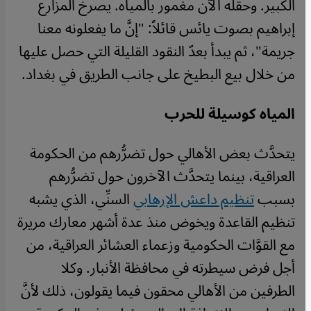
الكبير. وحقله الآن مغمور بالمياه. يصرخ المزارع
إبراهيم بصوت يائس قائلاً: "إنَّ ما يفعلونه معنا
جريمة"، ثم يبدأ بعدّ النقود القليلة التي حصل عليها
من خلال بيع البطيخ على جانب الطريق في بغداد
.
المياه كوسيلة للحرب
يتحدَّث بعض الأهالي حول تضرُّرهم من الحكومة
العراقية، بينما يتحدَّث الآخرون حول تضرُّرهم
بسبب
تنظيم داعش الإرهابي
السنِّي، الذي يشبه
تنظيم القاعدة ويخوض منذ عدة أشهر معارك مريرة
مع القوَّات الحكومية وزعماء العشائر العراقية، من
أجل فرض سيطرته في محافظة الأنبار. وكلا
الطرفين من الأهالي محقون فيما يقولون، ذلك لأنَّ