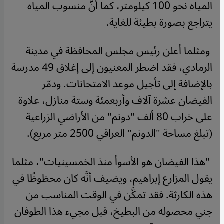
المياه نحو 100 كيلومتر، كما أنَّ منسوب المياه
يتراجع بصورة بطيئة للغاية
.
ومثلما أعلن رئيس مجلس المحافظة في مدينة
الرمادي، فقد اضطر المعنيون إلى إغلاق 49 مدرسة
بالإضافة إلى تأجيل موعد الامتحانات. ودمّر
الفيضان عشرة آلاف وأربعمئة وستة منازل، علاوة
على خراب 80 ألف "دونم" من الأراضي الزراعية
(تبلغ مساحة "الدونم" العراقي 2500 متر مربع).
"
هذا الفيضان هو الأسوأ منذ الخمسينيات"، مثلما
يقول المزارع إبراهيم، ويضيف أنَّه كان محظوظًا في
هذه الكارثة. فقد تمكَّن في الوقت المناسب من
جني محصوله من البطيخ، قبل مجيء هذا الطوفان