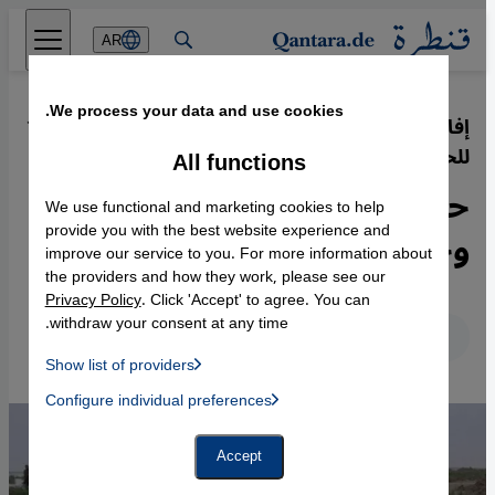
Direkt zum Inhalt springen
AR
We process your data and use cookies.
إفاضة مياه نهر الفرات وقطعها كوسيلة
·
13.06.2014
للحرب في العراق
All functions
حرب المياه بين المسلحين
We use functional and marketing cookies to help
وحكومة المالكي
provide you with the best website experience and
improve our service to you. For more information about
the providers and how they work, please see our
Privacy Policy
. Click 'Accept' to agree. You can
withdraw your consent at any time.
عربي
English
Deutsch
Show list of providers
List of providers:
Configure individual preferences
Facebook Embed / Facebook Connect
 Manager, Instagram Embed, Twitter Embed, Youtube Embed
Google Tag Manager
Twitter Embed
Accept
Instagram Embed
Youtube Embed