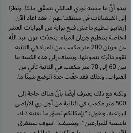
يبدو أنَّ ما حسبه نوري المالكي يتحقّق حاليًا. ونظرًا
إلى الفيضانات في منطقتـ"ـهم"، فقد أعاد الآن
إرهابيو تنظيم داعش فتح بوابة من البوابات العشر
الخاصة بتنظيم جريان المياه. يتحدَّث عون عبد الله
عن جريان 200 متر مكعب من المياه في الثانية،
تقوم دائرته بتحويلها. ويضاف إلى هذه الكمية ما
بين 60 إلى 70 متر مكعب في الثانية تأتي من
القنوات. ولذلك فقد خفّت حدة الوضع شيئًا ما
.
ولكنه مع ذلك يعترف أيضًا بأنَّ هناك حاجة إلى
500 متر مكعب في الثانية من أجل ري الأراضي
الزراعية. ويقول: "بإمكانكم تصوّر ما يعنيه ذلك
بالنسبة للمزارعين". ويضيف: "سوف يستغرق
الأمر فترة حتى نستطيع الكشف تمامًا عن حجم