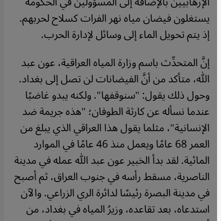
الإرهابيين بالإضافة إلى المسؤولين في الحكومة
يستغلون فيضان مياه نهر الفرات كسلاح لحربهم.
إذ يتم تحويل الماء إلى وسائل لإدارة الحرب
.
إنَّ المتحدِّث باسم وزارة المياه العراقية، عون عبد
الله، متأكد من أنَّ الفيضانات لن تصل إلى بغداد.
وحول ذلك يقول: "سنوقفها". ولكنه يبدو غاضبًا
عندما نسأله عن كارثة الطوفان؛ "هذه جريمة ضد
الإنسانية"، مثلما يقول هذا العراقي الذي يبلغ من
العمر 68 عامًا ويعمل منذ 46 عامًا في الموارد
المائية. لقد بدأ الخبير عون عبد الله عمله في مدينة
الناصرية، مسقط رأسه في جنوب العراق، ثم أصبح
في مدينة البصرة رئيسًا لدائرة الري الزراعي. والآن
استدعاه، بعد تقاعده، وزيرُ المياه في بغداد، من