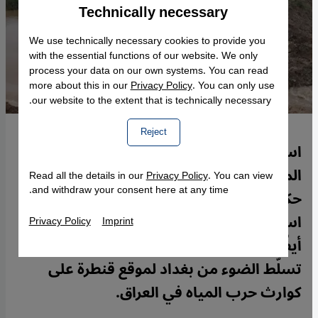
Technically necessary
Accept
Google Maps Embed
We use technically necessary cookies to provide you
with the essential functions of our website. We only
process your data on our own systems. You can read
more about this in our
Privacy Policy
. You can only use
our website to the extent that is technically necessary.
Reject
استغل المسلحون المناهضون لحكومة
المالكي مياه نهر الفرات كوسيلة لمواجهة
Read all the details in our
Privacy Policy
. You can view
and withdraw your consent here at any time.
حكومة بغداد. ولكن حكومة المالكي
استخدمت من جانبها وسائل غير إنسانية
Privacy Policy
Imprint
أيضًا. الصحفية الألمانية بيرغيت سفينسون
تسلّط الضوء من بغداد لموقع قنطرة على
كوارث حرب المياه في العراق.