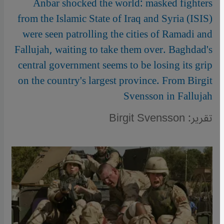
Anbar shocked the world: masked fighters
from the Islamic State of Iraq and Syria (ISIS)
were seen patrolling the cities of Ramadi and
Fallujah, waiting to take them over. Baghdad's
central government seems to be losing its grip
on the country's largest province. From Birgit
Svensson in Fallujah
تقرير: Birgit Svensson