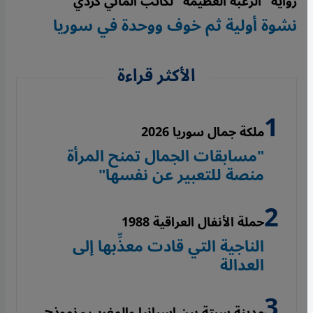
رواية "الرغبة العظيمة" لكاتب ألماني كردي
نشوة أولية ثم خوف ووحدة في سوريا
الأكثر قراءة
ملكة جمال سوريا 2026
"مسابقات الجمال تمنح المرأة
منصة للتعبير عن نفسها"
حملة الأنفال العراقية 1988
الناجية التي قادت معذِّبها إلى
العدالة
مدينة سبتة بين إسبانيا والمغرب - نموذج