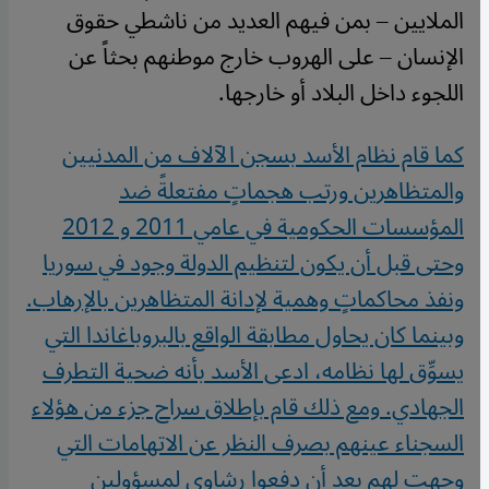
الملايين – بمن فيهم العديد من ناشطي حقوق
الإنسان – على الهروب خارج موطنهم بحثاً عن
اللجوء داخل البلاد أو خارجها.
كما قام نظام الأسد بسجن الآلاف من المدنيين
والمتظاهرين ورتب هجماتٍ مفتعلةً ضد
المؤسسات الحكومية في عامي 2011 و 2012
وحتى قبل أن يكون لتنظيم الدولة وجود في سوريا
ونفذ محاكماتٍ وهمية لإدانة المتظاهرين بالإرهاب.
وبينما كان يحاول مطابقة الواقع بالبروباغاندا التي
يسوِّق لها نظامه، ادعى الأسد بأنه ضحية التطرف
الجهادي. ومع ذلك قام بإطلاق سراح جزء من هؤلاء
السجناء عينهم بصرف النظر عن الاتهامات التي
وجهت لهم بعد أن دفعوا رشاوى لمسؤولين