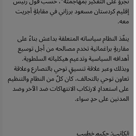
تجرؤ على التفكير بمهاجمته"، حسب قول رئيس
إقليم كردستان مسعود برزاني في مقابلةٍ أجريت
معه
.
ينفّذ النظام سياساته المتعلقة بداعش بناءً على
مقاربةٍ براغماتية تخدم مصالحه من أجل توسيع
أهدافه السياسية وتدعيم هيكلياته السلطوية.
وبذلك وعبر علاقة تنسيقٍ توحي بالتصارع وعلاقة
تعاون توحي بالتحالف، كان كلٌ من النظام والتنظيم
على استعدادٍ لارتكاب الانتهاكات ضد الآخر وضد
المدنين على حدٍ سواء
.
الكاتب: حكيم خطيب