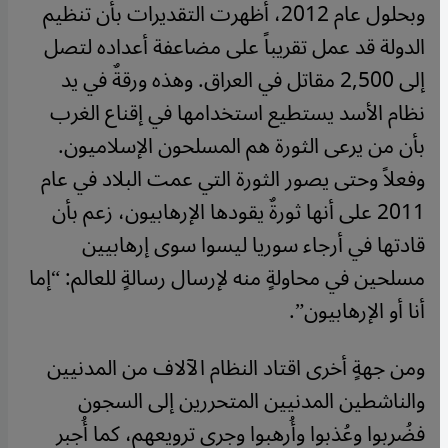
وبحلول عام 2012، أظهرت التقديرات بأن تنظيم
الدولة قد عمل تقريباً على مضاعفة أعداده لتصل
إلى 2,500 مقاتل في العراق. وهذه ورقةٌ في يد
نظام الأسد يستطيع استخدامها في إقناع الغرب
بأن من يرعى الثورة هم المسلحون الإسلاميون.
وفعلاً وحتى يصور الثورة التي عمت البلاد في عام
2011 على أنها ثورةٌ يقودها الإرهابيون، زعم بأن
قادتها في أرجاء سوريا ليسوا سوى إرهابيين
مسلحين في محاولةٍ منه لإرسال رسالةٍ للعالم: “إما
أنا أو الإرهابيون
”.
ومن جهةٍ أخرى اقتاد النظام الآلاف من المدنيين
والناشطين المدنيين المتحررين إلى السجون
فضُربوا وعُذبوا وأُرهبوا وجرى ترويعهم، كما أُجبر