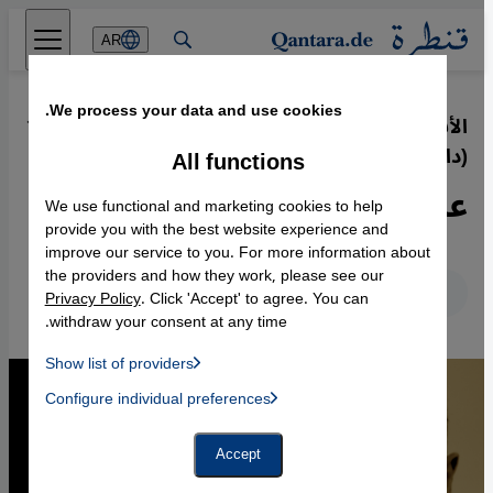
Direkt zum Inhalt springen
AR
We process your data and use cookies.
الأسد وصعود تنظيم الدولة الإسلامية
·
11.05.2017
(داعش)
All functions
عدو عدوي صديقي
We use functional and marketing cookies to help
provide you with the best website experience and
improve our service to you. For more information about
the providers and how they work, please see our
عربي
English
Deutsch
Privacy Policy
. Click 'Accept' to agree. You can
withdraw your consent at any time.
Show list of providers
List of providers:
Configure individual preferences
Facebook Embed / Facebook Connect
 Manager, Instagram Embed, Twitter Embed, Youtube Embed
Google Tag Manager
Twitter Embed
Accept
Instagram Embed
Youtube Embed