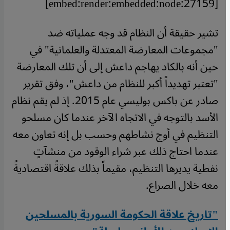
[embed:render:embedded:node:27159]
تشير حقيقة أن النظام قد وجه عملياته ضد
"مجموعات المعارضة المعتدلة والعلمانية" في
حين أنه بالكاد يهاجم داعش إلى أن تلك المعارضة
"تعتبر تهديداً أكبر للنظام من داعش"، وفق تقرير
صادر عن باكس بوليسي عام 2015. إذ لم يقم نظام
الأسد بالتوجه في الاتجاه الآخر عندما كان مسلحو
التنظيم في أوج نشاطهم وحسب بل إنه تعاون معه
عندما احتاج ذلك عبر شراء الوقود من منشآتٍ
نفطية يديرها التنظيم، مقيماً بذلك علاقةً اقتصاديةً
معه خلال الصراع
.
"تاريخ علاقة الحكومة السورية بالمسلحين