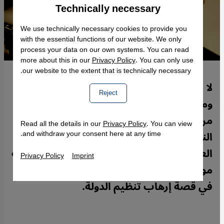
Technically necessary
Accept
Google Maps Embed
We use technically necessary cookies to provide you
with the essential functions of our website. We only
process your data on our own systems. You can read
more about this in our
Privacy Policy
. You can only use
our website to the extent that is technically necessary.
لا يفاجِئ وجود ارتباطٍ بين نظام بشار الأسد
Reject
وما يسمى بالدولة الإسلامية (داعش) الكثير
من السوريين، وعلى عكس الصورة التي لازال
Read all the details in our
Privacy Policy
. You can view
النظام يحاول تصويرها لوسائل الإعلام
and withdraw your consent here at any time.
العالمية بأن الأسد يقاتل التنظيم، فهناك أدلة
Privacy Policy
Imprint
موثقةٌ على مشاركة نظام الأسد الدكتاتوري
في قصة إرهاب تنظيم الدولة.