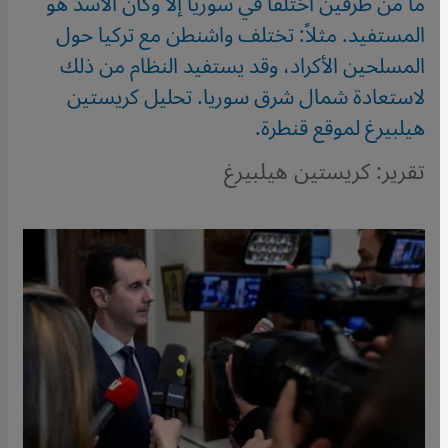
ما من طرفين اختلفا في سوريا إلا وكان الأسد هو
المستفيد. مثلاً: تختلف واشنطن مع تركيا حول
المسلحين الأكراد، وقد يستفيد النظام من ذلك
لاستعادة شمال شرق سوريا. تحليل كريستين
هيلبيرغ لموقع قنطرة.
تقرير: كريستين هيلبيرغ