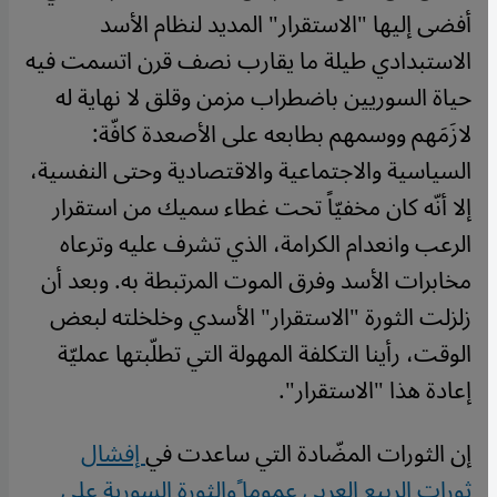
أفضى إليها "الاستقرار" المديد لنظام الأسد
الاستبدادي طيلة ما يقارب نصف قرن اتسمت فيه
حياة السوريين باضطراب مزمن وقلق لا نهاية له
لازَمَهم ووسمهم بطابعه على الأصعدة كافّة:
السياسية والاجتماعية والاقتصادية وحتى النفسية،
إلا أنّه كان مخفيّاً تحت غطاء سميك من استقرار
الرعب وانعدام الكرامة، الذي تشرف عليه وترعاه
مخابرات الأسد وفرق الموت المرتبطة به. وبعد أن
زلزلت الثورة "الاستقرار" الأسدي وخلخلته لبعض
الوقت، رأينا التكلفة المهولة التي تطلّبتها عمليّة
إعادة هذا "الاستقرار".
إن الثورات المضّادة التي ساعدت في
إفشال
ثورات الربيع العربي عموما ًوالثورة السورية على