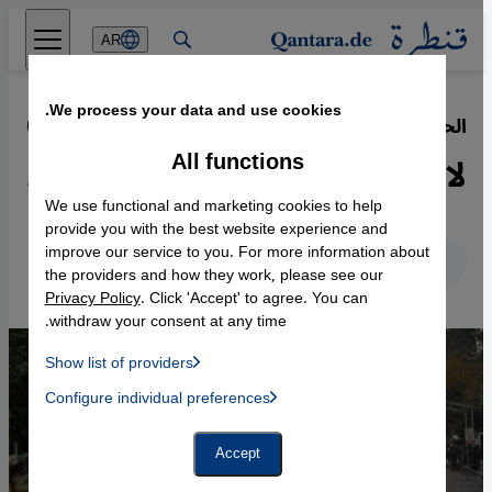
Direkt zum Inhalt springen
AR
We process your data and use cookies.
الحرب السورية وعودة اللاجئين السوريين
·
07.07.2019
All functions
لا سلام في سوريا بوجود الأسد
We use functional and marketing cookies to help
provide you with the best website experience and
improve our service to you. For more information about
عربي
English
Deutsch
the providers and how they work, please see our
Privacy Policy
. Click 'Accept' to agree. You can
withdraw your consent at any time.
Show list of providers
List of providers:
Configure individual preferences
Facebook Embed / Facebook Connect
 Manager, Instagram Embed, Twitter Embed, Youtube Embed
Google Tag Manager
Twitter Embed
Accept
Instagram Embed
Youtube Embed