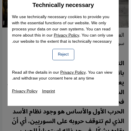
Technically necessary
Accept
Google Maps Embed
We use technically necessary cookies to provide you
with the essential functions of our website. We only
process your data on our own systems. You can read
العفو الدولية: عودة اللاجئين السوريين في لبنان إلى
more about this in our
Privacy Policy
. You can only use
our website to the extent that is technically necessary.
سوريا سابقة لأوانها.
Reject
التوصل إلى وقف لإطلاق النار أو الإقرار
بانتصار نظام الأسد في الحرب السورية لا
Read all the details in our
Privacy Policy
. You can view
and withdraw your consent here at any time.
يعني نهاية الحرب، فالحرب تنتهي عند تحقيق
السلام، والسلام لا يتحقق بوقف الحرب
Privacy Policy
Imprint
فحسب بل بزوال أسبابها. وبما أنّ سبب
الحرب الأول والأساس هو وجود نظام الأسد
الذي لم تتوقف حروبه على السوريين، أي أنّ
بقاءه يشكّل في حد ذاته استمراراً للحرب.