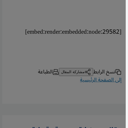
[embed:render:embedded:node:29582]
نسخ الرابط
الطباعة
مشاركة المقال
إلى الصفحة الرئيسية