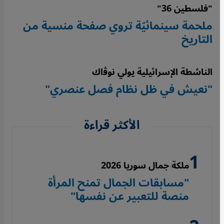
"فلسطين 36"
ملحمة سينمائيّة تروي صفحة منسية من
التاريخ
الناشطة الإسرائيلية يولي نوﭬاك
"نعيش في ظل نظام فصل عنصري"
الأكثر قراءة
ملكة جمال سوريا 2026
"مسابقات الجمال تمنح المرأة
منصة للتعبير عن نفسها"