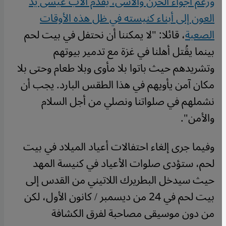
ورغم أجواء الحزن والأسى، يقدم الأب عيسى يد
العون إلى أبناء كنيسته في ظل هذه الأوقات
الصعبة
، قائلا: "لا يمكننا أن نحتفل في بيت لحم
بينما يقُتل أهلنا في غزة مع تدمير بيوتهم
وتشريدهم حيث باتوا بلا مأوى وبلا طعام وحتى بلا
مكان آمن يأويهم في هذا الطقس البارد. يجب أن
نشملهم في صلواتنا ونصلي من أجل السلام
والأمن".
وفيما جرى إلغاء احتفالات أعياد الميلاد في بيت
لحم، ستؤدى صلوات الأعياد في كنيسة المهد
حيث سيدخل البطريرك اللاتيني من القدس إلى
بيت لحم في 24 من ديسمبر / كانون الأول، لكن
من دون موسيقى مصاحبة لفرق الكشافة