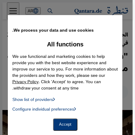
Direkt zum Inhalt springen
AR
We process your data and use cookies.
الحزن يخيم على احتفالات عيد الميلاد
·
26.12.2023
في بيت لحم
All functions
"شوارع بيت لحم أصبحت شبه
We use functional and marketing cookies to help
مهجورة"
provide you with the best website experience and
improve our service to you. For more information about
the providers and how they work, please see our
Privacy Policy
. Click 'Accept' to agree. You can
withdraw your consent at any time.
عربي
English
Deutsch
Show list of providers
List of providers:
Configure individual preferences
Facebook Embed / Facebook Connect
 Manager, Instagram Embed, Twitter Embed, Youtube Embed
Google Tag Manager
Twitter Embed
Accept
Instagram Embed
Youtube Embed