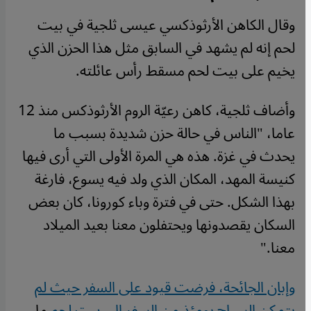
وقال الكاهن الأرثوذكسي عيسى ثلجية في بيت
لحم إنه لم يشهد في السابق مثل هذا الحزن الذي
يخيم على بيت لحم مسقط رأس عائلته.
وأضاف ثلجية، كاهن رعيّة الروم الأرثوذكس منذ 12
عاما، "الناس في حالة حزن شديدة بسبب ما
يحدث في غزة. هذه هي المرة الأولى التي أرى فيها
كنيسة المهد، المكان الذي ولد فيه يسوع، فارغة
بهذا الشكل. حتى في فترة وباء كورونا، كان بعض
السكان يقصدونها ويحتفلون معنا بعيد الميلاد
معنا."
وإبان الجائحة، فرضت قيود على السفر حيث لم
يتمكن السياح يومئذ من السفر إلى بيت لحم
ما