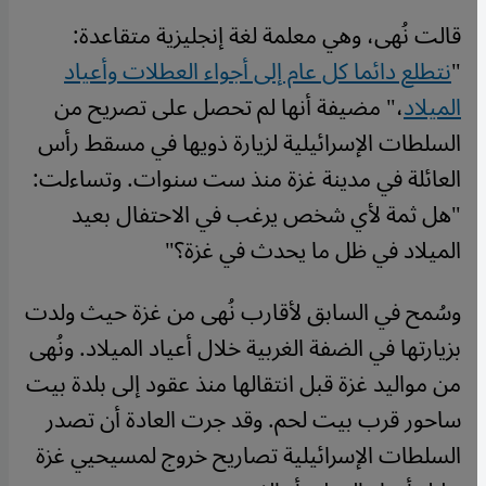
قالت نُهى، وهي معلمة لغة إنجليزية متقاعدة:
"
نتطلع دائما كل عام إلى أجواء العطلات وأعياد
الميلاد
،" مضيفة أنها لم تحصل على تصريح من
السلطات الإسرائيلية لزيارة ذويها في مسقط رأس
العائلة في مدينة غزة منذ ست سنوات. وتساءلت:
"هل ثمة لأي شخص يرغب في الاحتفال بعيد
الميلاد في ظل ما يحدث في غزة؟"
وسُمح في السابق لأقارب نُهى من غزة حيث ولدت
بزيارتها في الضفة الغربية خلال أعياد الميلاد. ونُهى
من مواليد غزة قبل انتقالها منذ عقود إلى بلدة بيت
ساحور قرب بيت لحم. وقد جرت العادة أن تصدر
السلطات الإسرائيلية تصاريح خروج لمسيحيي غزة