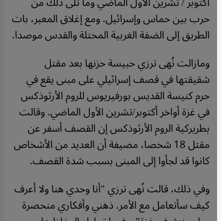
أكتوبر / تشرين الأول الماضي وما تلى ذلك من
حرب بين حماس وإسرائيل. ومع إغلاق المعبر، بات
الطريق إلى الضفة الغربية المحتلة والقدس موصدا.
ومازالت نُهى ترزي حبيسة حزنها بعد مقتل
شقيقتها في قصف إسرائيلي على مبنى يقع في
حرم كنيسة القديس بورفيريوس للروم الأرثوذكس
في غزة أواخر أكتوبر/تشرين الأول الماضي. وقالت
بطريركية الروم الأرثوذكس إن القصف أسفر عن
مقتل 18 شخصا، مضيفة أن العديد من الأشخاص
كانوا قد لجأوا إلى المبنى بسبب شدة القصف.
وفي ذلك، قالت نُهى ترزي "أنا وحدي هنا ولا أعرف
كيف سأتعامل مع الأمر. ذهني وأفكاري منحصرة