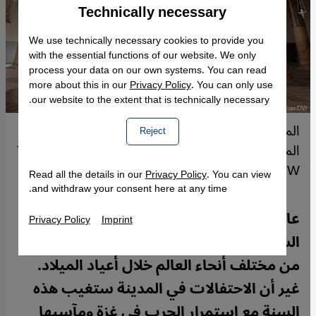
Technically necessary
Accept
Google Maps Embed
We use technically necessary cookies to provide you
with the essential functions of our website. We only
process your data on our own systems. You can read
more about this in our
Privacy Policy
. You can only use
our website to the extent that is technically necessary.
المغارة التي يُعتقد أن المسيح ولد فيها في كنيسة
Reject
المهد بمدينة بيت لحم الفلسطينية. الصورة من: Tania
Kraemer/DW
Read all the details in our
Privacy Policy
. You can view
and withdraw your consent here at any time.
عادة ما تكون مدينة بيت لحم، مسقط رأس
Privacy Policy
Imprint
السيد المسيح، مكتظة بالمصلين والزائرين
من مختلف أنحاء العالم خلال أعياد الميلاد.
غير أن الاحتفالات في المدينة ستغيب هذه
السنة مع استمرار الحرب في غزة ومآسيها