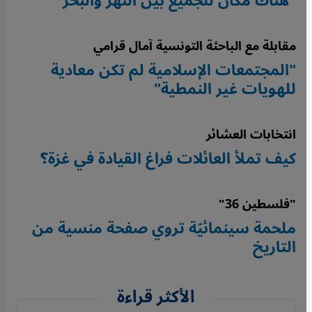
"هناك مكان للجميع بين النهر والبحر"
مقابلة مع الباحثة التونسية آمال قرامي
"المجتمعات الإسلامية لم تكن معادية
للهويات غير النمطية"
انتخابات العشائر
كيف تملأ العائلات فراغ القيادة في غزة؟
"فلسطين 36"
ملحمة سينمائيّة تروي صفحة منسية من
التاريخ
الأكثر قراءة