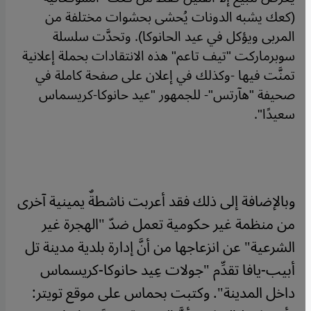
(كعك يشبه الدونات يُحشى بحشوات مختلفة من
المربى ويؤكل في عيد الحانوكا). وتحدَّت سلسلة
سوبرماركت "تيف تاعم" هذه الانتقادات بحملة إعلانية
تمنَّت فيها -وكذلك في إعلان على صفحة كاملة في
صحيفة "هآرتس"- للجمهور "عيد حانوكا-كريسماس
سعيدًا".
وبالإضافة إلى ذلك فقد أعربت ناشطةٌ يمينية آخرى
من منظمة غير حكومية تعمل ضدّ "الهجرة غير
الشرعية" عن انزعاجها من أنَّ إدارة بلدية مدينة تل
أبيب-يافا تقدِّم "جولات عِيد حانوكا-كريسماس
داخل المدينة". وكتبت بحماس على موقع تويتر: