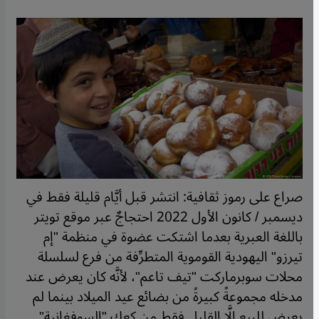
صراع على رموز ثقافية: انتشر قبل أيَّام قليلة فقط في
ديسمبر / كانون الأول 2022 احتجاجٌ عبر موقع تويتر
باللغة العبرية بعدما اشتكت عضوة في منظمة "إم
تيرزو" اليهودية القوموية المتطرِّفة من فرع لسلسلة
محلات سوبرماركت "تيف تاعم"، لأنَّه كان يعرض عند
مدخله مجموعةً كبيرةً من بضائع عيد الميلاد بينما لم
يعرض للبيع إلَّا القليل فقط من كعك "السوفغانية"