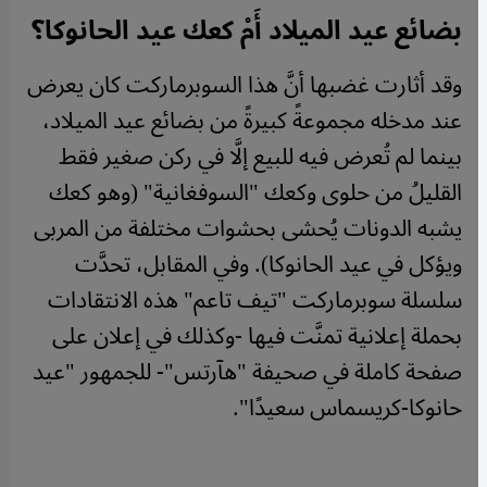
بضائع عيد الميلاد أَمْ كعك عيد الحانوكا؟
وقد أثارت غضبها أنَّ هذا السوبرماركت كان يعرض
عند مدخله مجموعةً كبيرةً من بضائع عيد الميلاد،
بينما لم تُعرض فيه للبيع إلَّا في ركن صغير فقط
القليلُ من حلوى وكعك "السوفغانية" (وهو كعك
يشبه الدونات يُحشى بحشوات مختلفة من المربى
ويؤكل في عيد الحانوكا). وفي المقابل، تحدَّت
سلسلة سوبرماركت "تيف تاعم" هذه الانتقادات
بحملة إعلانية تمنَّت فيها -وكذلك في إعلان على
صفحة كاملة في صحيفة "هآرتس"- للجمهور "عيد
حانوكا-كريسماس سعيدًا".