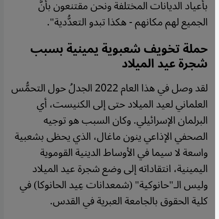
بأعياد الديانات المختلفة ونحن مقتنعون بأنَّ
الجميع لهم مكانهم - هكذا تبدو التعدُّدية".
حملة تخويف شعبوية يمينية بسبب
شجرة عيد الميلاد
لقد وصل في هذا العام 2022 الجدلُ حول التحمُّس
العلماني لعيد الميلاد حتى إلى الكنيست، أي
البرلمان الإسرائيلي. وكان السبب هو توجيه
الصحفي الإذاعي ينون ماغال، الذي يحظى بشعبية
واسعة لا سيما في الأوساط الدينية القوموية
اليمينية، انتقاداته إلى وضع شجرة عيد الميلاد
وليس الـ"حانوكية" (شمعدانات عِيد الحانوكا) في
كلية الحقوق بالجامعة العبرية في القدس.