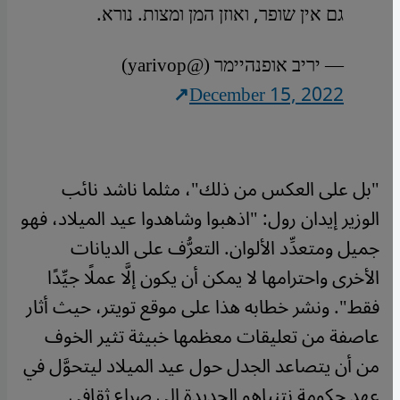
גם אין שופר, ואוזן המן ומצות. נורא.
— יריב אופנהיימר (@yarivop)
December 15, 2022
"بل على العكس من ذلك"، مثلما ناشد نائب
الوزير إيدان رول: "اذهبوا وشاهدوا عيد الميلاد، فهو
جميل ومتعدِّد الألوان. التعرُّف على الديانات
الأخرى واحترامها لا يمكن أن يكون إلَّا عملًا جيِّدًا
فقط". ونشر خطابه هذا على موقع تويتر، حيث أثار
عاصفة من تعليقات معظمها خبيثة تثير الخوف
من أن يتصاعد الجدل حول عيد الميلاد ليتحوَّل في
عهد حكومة نتنياهو الجديدة إلى صراع ثقافي