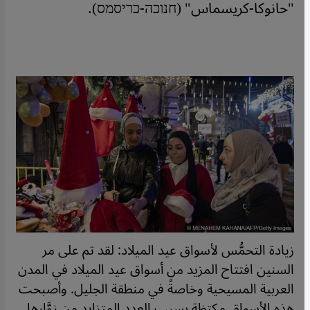
"حانوكا-كريسماس" (חנוכה-כריסמס).
زيادة التحمُّس لأسواق عيد الميلاد: لقد تم على مر
السنين افتتاح المزيد من أسواق عيد الميلاد في المدن
العربية المسيحية وخاصةً في منطقة الجليل. وأصبحت
هذه الأسواق مكتظة بسبب العدد المتزايد من زوَّارها