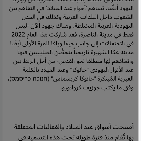
اليهود أيضًا. تساهم ’أجواء عيد الميلاد‘ في التفاهم بين
الشعوب داخل البلدات العربية وكذلك في المدن
اليهودية-العربية المختلطة. وهناك جهود الآن -ليس
فقط في مدينة الناصرة، فقد شاركت هذا العام 2022
في الاحتفالات إلى جانب حيفا ويافا للمرة الأولى أيضًا
مدينة عكا الشهيرة تاريخياً بتحصُّن الصليبيين فيها
واتخاذهم لها منطلقا نحو القدس- من أجل الربط بين
عيد الأنوار اليهودي "حانوكا" وعيد الميلاد بالكلمة
العبرية المُبتكرة "حانوكا-كريسماس" (חנוכה-כריסמס)،
وفق ما يكتب جوزيف كرواتورو.
أصبحت أسواق عيد الميلاد والفعاليات المتعلقة
بها تُقام منذ فترة طويلة تحت هذه التسمية في