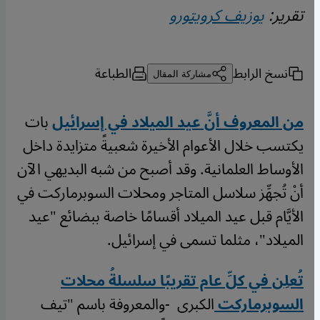
تقرير:
يوزيف كرويتورو
نسخ الرابط
الطباعة
مشاركة المقال
من المعروف أنَّ عيد الميلاد في إسرائيل
بات
يكتسب خلال الأعوام الأخيرة شعبيةً متزايدة داخل
الأوساط العلمانية. وقد أصبح من شبه البديهي الآن
أنْ تُجهِّز سلاسل المتاجر ومحلات السوبرماركت في
الأيَّام قبل عيد الميلاد أقسامًا خاصة ببضائع "عيد
الميلاد"، مثلما تسمى في إسرائيل.
تُعلِن في كلِّ عام تقريبًا سلسلةُ محلات
السوبرماركت
الكبرى -والمعروفة باسم "تيف