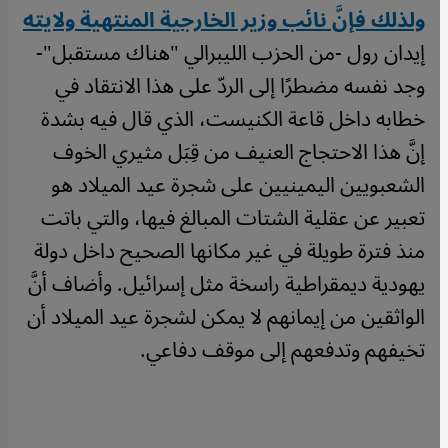
ولذلك فإنَّ نائب وزير الخارجية المنتهية ولايته
إيدان رول -من الحزب الليبرالي "هناك مستقبل"-
وجد نفسه مضطرًا إلى الردّ على هذا الانتقاد في
خطابه داخل قاعة الكنيست، الذي قال فيه بشدة
إنَّ هذا الاحتجاج العنيف من قِبَل مثيري الخوف
الشعبويين اليمينيين على شجرة عيد الميلاد هو
تعبير عن عقلية الشتات المبالغ فيها، والتي باتت
منذ فترة طويلة في غير مكانها الصحيح داخل دولة
يهودية ديمقراطية راسخة مثل إسرائيل. وأضاف أنَّ
الواثقين من إيمانهم لا يمكن لشجرة عيد الميلاد أن
تخيفهم وتدفعهم إلى موقف دفاعي.