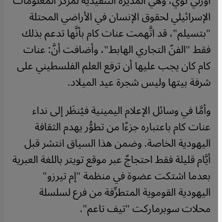
أورلي نوي، وهي المديرة التنفيذية لمركز المعلومات
الإسرائيلي لحقوق الإنسان في الأراضي المحتلة
"بتسيلم"، قد اتَّهمت عنات كام بأنَّها تدعم بذلك
فقط "الفنّ التجاري الهابط"، وأضافت أنَّ: عنات
كام كان يجب عليها أن ترفع العلم الفلسطيني على
شرفة بيتها وليس شجرة عيد الميلاد.
وأمَّا في وسائل الإعلام اليمينية فيُنظَر إلى نداء
عنات كام باعتباره جزءًا من تطوُّر يهدم الثقافة
اليهودية الخاصة. وضمن هذا السياق انتشر قبل
أيَّام قليلة فقط احتجاجٌ عبر موقع تويتر باللغة العبرية
بعدما اشتكت عضوة في منظمة "إم تيرزو"
اليهودية القوموية المتطرِّفة من فرع لسلسلة
محلات سوبرماركت "تيف تاعم".