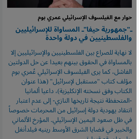
حوار مع الفيلسوف الإسرائيلي عمري بوم
ـ"جمهورية حيفا"ـ المساواة للإسرائيليين
والفلسطينيين في دولة واحدة
لا نهاية للصراع بين الفلسطينيين والإسرائيليين إلا
بالمساواة في الحقوق بينهم بعيدا عن حل الدولتين
الفاشل، كما يرى الفيلسوف الإسرائيلي عُمري بوم
مؤلف كتاب "مستقبل لإسرائيل" (هذا عنوان
الكتاب وفق نسخته الإنكليزية)، داعيا ألمانيا
-المتحفظة نتيجة تاريخها النازي- إلى عدم اعتبار
انتقاد يهودية دولة إسرائيل من المحرمات خصوصاً
في ظل صعود اليمين الإسرائيلي. المؤرخ الألماني
والخبير في قضايا الشرق الأوسط رينيه فيلدأنغل