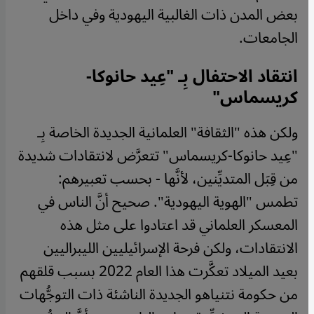
بعض المدن ذات الغالبية اليهودية وفي داخل
الجامعات.
انتقاد الاحتفال بِـ "عِيد حانوكا-
كريسماس"
ولكن هذه "الثقافة" العلمانية الجديدة الخاصة بِـ
"عِيد حانوكا-كريسماس" تتعرَّض لانتقادات شديدة
من قِبَل المتديِّنين، لأنَّها - بحسب تعبيرهم:
تطمس "الهوية اليهودية". صحيح أنَّ الناس في
المعسكر العلماني قد اعتادوا على مثل هذه
الانتقادات، ولكن فرحة الإسرائيليين الليبراليين
بعيد الميلاد تعكَّرت هذا العام 2022 بسبب قلقهم
من حكومة نتنياهو الجديدة الناشئة ذات التوجُّهات