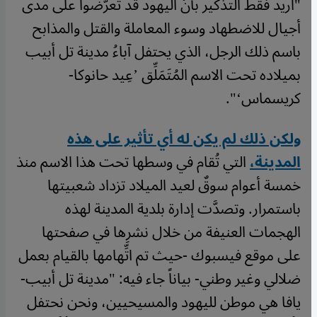
"أريد فقط التذكير بأنَّ اليهود قد تعرَّضوا على مدى
أجيال للاضطهاد وسوء المعاملة والقتل والمذابح
باسم ذلك الرجل، الذي يحتفل آباءُ مدينة تل أبيب
بميلاده تحت الاسم المُتَمَلِّق ’عِيد حانوكا-
كريسماس‘".
ولكن ذلك لم يكن له أي تأثير على هذه
المدينة،
التي تُقام في وسطها تحت هذا الاسم منذ
خمسة أعوام سوقٌ لعيد الميلاد تزداد شعبيتها
باستمرار. وتصدَّت إدارة بلدية المدينة لهذه
الهجمات العنيفة من خلال نشرِها في صفحتها
على موقع فيسبوك -حيث تم اتِّهامها بالقيام بعمل
ضلالي وغير وطني- بياناً جاء فيه: "مدينة تل أبيب-
يافا هي موطن لليهود والمسيحيين، ونحن نحتفل