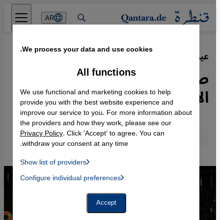
Direkt zum Inhalt springen
AR
We process your data and use cookies.
عيد الميلاد في إسرائيل
·
31.12.2022
All functions
صراع ثقافي إسرائيلي على
الاحتفال بعيد ميلاد المسيح
We use functional and marketing cookies to help
provide you with the best website experience and
improve our service to you. For more information about
the providers and how they work, please see our
Privacy Policy
. Click 'Accept' to agree. You can
عربي
English
Deutsch
withdraw your consent at any time.
Show list of providers
List of providers:
Configure individual preferences
Facebook Embed / Facebook Connect
 Manager, Instagram Embed, Twitter Embed, Youtube Embed
Google Tag Manager
Twitter Embed
Accept
Instagram Embed
Youtube Embed