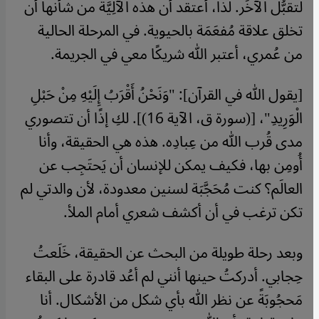
لتقبُّل الآخَر. لذا، أعتقد أن هذه الآلِيَّة من شأنها أن
تخلق علاقة مُفعَمَة بالحيوية. في المرحلة الحالية
من عُمري، أعتبر الله شريكًا معي في الجريمة.
[يقول الله في القرآن]: "وَنَحْنُ أَقْرَبُ إِلَيْهِ مِنْ حَبْلِ
الْوَرِيدِ"، [(سورة ق، الآية 16)]. لكِ إذًا أن تتصوري
مدى قُرب الله من عِبادِه. هذه هي الحقيقة، وأنا
أُومِن بها، فكيف يمكن للإنسان أن يَحتَجِب عن
العالَم؟ كنت مُحَجَّبَة لسنين معدودة، لأن والدتي لم
تكن ترغب في أن أكشف شعري أمام الملأ.
وبعد رحلة طويلة من البحث عن الحقيقة، خَلَعتُ
حِجابي. أدركتُ حينها أنني لم أعُد قادرة على البقاء
مَحجُوبَةً عن نظر الله بأي شكل من الأشكال. أنا