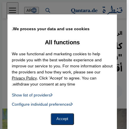
Direkt zum Inhalt springen
AR
We process your data and use cookies.
الروائية الإندونيسية فيبي إنديراني
·
29.12.2019
All functions
كاتبة نسوية مسلمة: الله
"شريكي في الجريمة" لأنه
We use functional and marketing cookies to help
provide you with the best website experience and
أقرب إليَّ من حبل الوريد
improve our service to you. For more information about
the providers and how they work, please see our
Privacy Policy
. Click 'Accept' to agree. You can
withdraw your consent at any time.
عربي
English
Deutsch
Show list of providers
List of providers:
Configure individual preferences
Facebook Embed / Facebook Connect
 Manager, Instagram Embed, Twitter Embed, Youtube Embed
Google Tag Manager
Twitter Embed
Accept
Instagram Embed
Youtube Embed