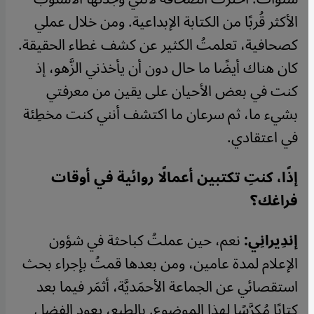
الأكثر قُربًا من الكتابة الإبداعية. ومن خلال عملي
كصحافية، تعلمتُ الكثير عن كشف غطاء الحقيقة.
كان هناك أيضًا ما حال دون أن يأخذني الزَّهو، إذ
كنت في بعض الأحيان على يقين من معرفتي
بشيء ما، ثم سرعان ما اكتشف أنني كنت مخطِئة
في اعتقادي.
إذًا، كنتِ تكتبين أعمالًا روائية في أوقات
فراغك؟
إندِيرانِي:
نعم، حين عملتُ كباحثة في شؤون
الإعلام لمدة عامين، ومن بعدها قمتُ بإجراء بحث
استقصائي عن الجماعة الأحمَديَّة، أثمَر فيما بعد
كتابًا مُكرَّسًا لهذا الموضوع. بالطبع، يعود الفضل