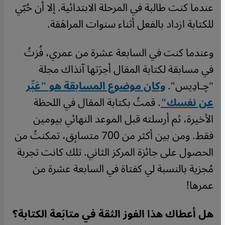
عندما كنت طالبة في المرحلة الابتدائية. إلا أن حُبّي
للكتابة ازداد بالفعل أثناء سنوات المراهَقة.
وعندما كنت في السابعة عشرة من عمري، فُزتُ
في مسابقة لكتابة المقال أجرَتها آنذاك مجلة
"ﭼـادِيس".
وكان موضوع المسابقة هو "عَبِّر
عن نفسك"
. قمتُ بكتابة المقال في اللحظة
الأخيرة، ثم أرسلته قبل الموعد النهائي بيومين
فقط. ومن بين أكثر من 700 متسابِق، تمكنتُ من
الحصول على جائزة المركز الثاني. تلك كانت تجربة
مُجزية بالنسبة لي كفتاة في السابعة عشرة من
عمرها!
هل أعطاك هذا الفوز الثقة في متابَعة الكتابة؟