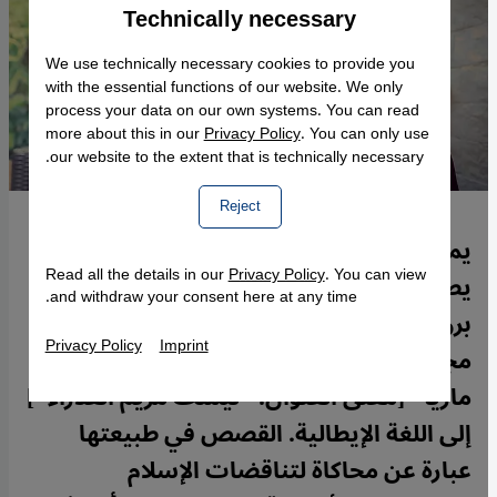
Technically necessary
Accept
Google Maps Embed
We use technically necessary cookies to provide you
with the essential functions of our website. We only
process your data on our own systems. You can read
more about this in our
Privacy Policy
. You can only use
our website to the extent that is technically necessary.
Reject
يمتاز أسلوب الكتابة عند فيبي إنديراني -التي
Read all the details in our
Privacy Policy
. You can view
يصفها البعض بالكاتبة المسلمة النسوية-
and withdraw your consent here at any time.
بروح الجرأة والبهجة في آن. تمّت ترجمة
Privacy Policy
Imprint
مجموعتها القصصية القصيرة "بوكان پيراوان
ماريا" [معنى العنوان: "ليست مريم العذراء"]
إلى اللغة الإيطالية. القصص في طبيعتها
عبارة عن محاكاة لتناقضات الإسلام