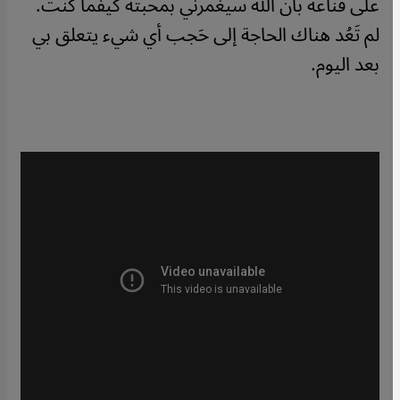
على قناعة بأن الله سيغمرني بمحبته كيفما كنتُ.
لم تَعُد هناك الحاجة إلى حَجب أي شيء يتعلق بي
بعد اليوم.