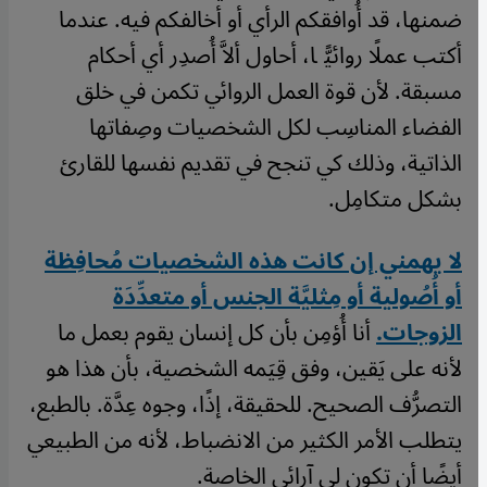
ضمنها، قد أُوافقكم الرأي أو أخالفكم فيه. عندما
أكتب عملًا روائيًّا، أحاول ألاَّ أُصدِر أي أحكام
مسبقة. لأن قوة العمل الروائي تكمن في خلق
الفضاء المناسِب لكل الشخصيات وصِفاتها
الذاتية، وذلك كي تنجح في تقديم نفسها للقارئ
بشكل متكامِل.
لا يهمني إن كانت هذه الشخصيات مُحافِظة
أو أُصُولية أو مِثليَّة الجنس أو متعدِّدَة
الزوجات.
أنا أُؤمِن بأن كل إنسان يقوم بعمل ما
لأنه على يَقين، وفق قِيَمه الشخصية، بأن هذا هو
التصرُّف الصحيح. للحقيقة، إذًا، وجوه عِدَّة. بالطبع،
يتطلب الأمر الكثير من الانضباط، لأنه من الطبيعي
أيضًا أن تكون لي آرائي الخاصة.