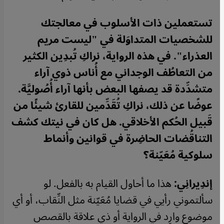
تستعملين ذات الأسلوب في معالجتك
للشخصيات المتداوَلة في "ليست مريم
العذراء". في هذه الرواية، نراكِ تُبدِين الكثير
من التعاطُف الوجداني مع أُناس ذوي آراء
متشدِّدة قد يصفها البعض بأنها آراء أُصُوليَّة.
عوضًا عن ذلك، نراكِ تُقَدِّمين للقارئ شيئًا من
قَبيل الحُكم الأخلاقي. هل كان في نيتك كشف
التناقُضات الحاضِرة في قوانين وأنماط
سلوكية مُعَيّنة؟
إندِيرانِي:
هذا ما أحاول القيام به بالفعل. لو
سألتموني رأيي في قضايا مُعَيّنة مثل النِّقاب، أو أي
موضوع وارِد في الرواية أو ذي علاقة بالقصص