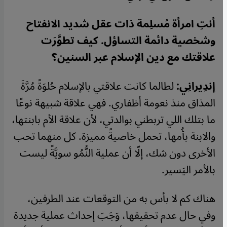
أنتِ امرأة مُسلِمة ذات عقل شديد الانفتاح
وشخصية دائمة التساؤل. كيف تطوَّرَت
علاقتك مع دين الإسلام عبر السنين؟
إندِيرانِي:
لطالما كانت علاقتي بالإسلام حُلوَةً مُرَّةَ
المذاق منذ نعومة أظفاري. فهي علاقة شبيهة نوعًا
ما بتلك اللي تربطني بوالدتي، لأن علاقة الأم بابنتها،
والابنة بأُمها، تحمل خاصيةً مميزة. كل منهما تحب
الأخرى دون شك، إلّا أن عملية النُّمُو سويَّةً ليست
بالأمر اليَسير.
هناك كم لا بأس به من التوقعات عند الطرفين،
وفي حال عدم تحقيقها، وَجَبَ إحداث عملية جديدة