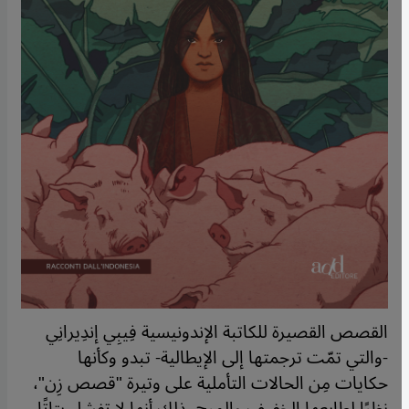
القصص القصيرة للكاتبة الإندونيسية فِيبِي إندِيرانِي
-والتي تمّت ترجمتها إلى الإيطالية- تبدو وكأنها
حكايات مِن الحالات التأملية على وتيرة "قصص زِن"،