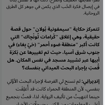
نظرًا لطابعها الخفيف والمرِح، ذلك أنها لا تفشل بتاتًا
في إيصال فكرة الحُب الذي يكمن في جوهر كل الطرق
الروحانية.
تتمركز حكاية "سيمفونية بُولان" حول قصة
حقيقية، وهي إغلاق "كْرامات تُونْݘاك" التي
كانت أكبر "منطقة ضوء أحمر" (حَيّ بِغاء) في
جنوب شرق آسيا، حيث تم تغييرها عن بَكرَة
أبيها عبر تشييد مسجد في نفس المكان. هل
قُمتِ بإجراء البحث الميداني بنفسك؟
إندِيرانِي:
لم تسنح لي الفرصة لإجراء البحث الأوَّلي
بنفسي، لأن المنطقة الحمراء كانت قد أُغلِقَت
حينما انتهيتُ من تأليف الرواية. لذا، قمتُ بتجميع
أغلب المعلومات من الكتب وسِجِلّات الأخبار