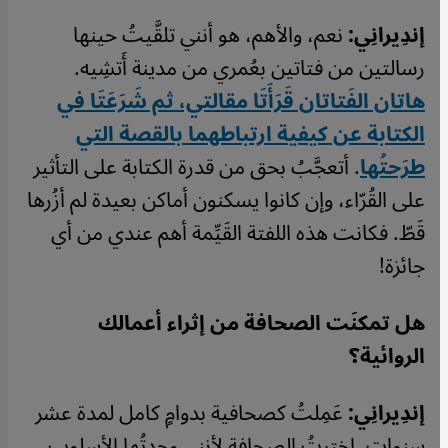
إندِيرانِي:
نعم، والأهم، هو أنني تلقَّيتُ حينها
رسالتين من فتاتين بعُمري من مدينة أَتشِيه.
هاتان الفَتاتان قَرَأَتَا مقالتي، ثم شَرَعَتَا في
الكتابة عن كيفية ارتباطهما بالقصة التي
طرَحتُها
. أتعجَّبُ بحق من قدرة الكتابة على التأثير
على القُرّاء، وإن كانوا يسكنون أماكن بعيدة لم أزُرها
قَطّ. فكانت هذه اللفتة القَيِّمة أهم عندي من أي
جائزة!
هل تمكنَت الصحافة من إثراء أعمالك
الروائية؟
إندِيرانِي:
عَمِلتُ كصحافية بدوامٍ كامل لمدة عشر
سنوات. اخترتُ الصحافة لأنني وجدتُها الأسلوب