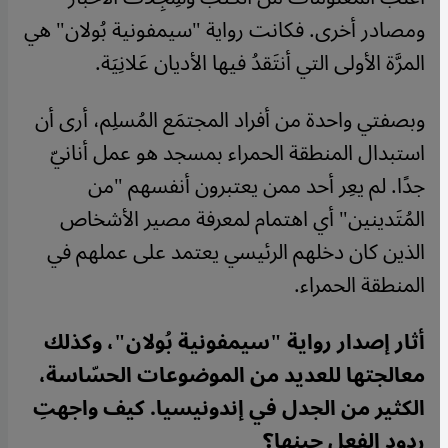
ومصادر أخرى. فكانت رواية "سيمفونية بُولان" هي
المرَّة الأولى التي أنتَقدُ فيها الأديان عَلانِيَة.
وبصفتي واحدة من أفراد المجتمَع المُسلِم، أرى أن
استبدال المنطقة الحمراء بمسجد هو عمل أنانيّ
جدًا. لم يعِر أحد ممن يعتبرون أنفسهم "من
المُتَدينين" أي اهتمام لمعرفة مصير الأشخاص
الذين كان دخلهم الرئيسي يعتمد على عملهم في
المنطقة الحمراء.
أثار إصدار رواية "سيمفونية بُولان"، وكذلك
معالجتها للعديد من الموضوعات الحسّاسة،
الكثير من الجدل في إندونيسيا. كيف واجهتِ
ردود الفعل حينها؟