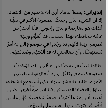
إندِيرانِي:
بصفة عامة، أرى أنه لا ضَير من الانتقاد،
إلا أن الشيء الذي وجَدتُ الصعوبة الأكبر في تقبُّله
آنذاك هو معارضة والديّ وإخوتي. فأنا أنحدرُ من
عائلة محافِظة، لهذا السبب، قد أتفهَّم وجهة
نظرهم. ربما لأنهم قد وَجَدوا في موضوع الرواية أمرًا
مُستَهجَنًا، وأن معالَجتي له قد آلَمَتهُم وصَدَمَتهُم.
لطالما كنتُ قريبة جدًا من عائلتي ، لهذا وَجَدتُ
صعوبة كبيرة في تقبُّل ردود أفعالهم. استغرقني
الأمر ما يقارب العشر سنوات كي أستجمع الشجاعة
لتناوُل القضايا الدينية في كتاباتي مرةً أُخرى. لكنني
أعتقد أنني مثلما كَبُرتُ بصفة شخصية، فإن عائلتي
أيضًا قد كَبُرَت لديها القدرة على التفهُّم.