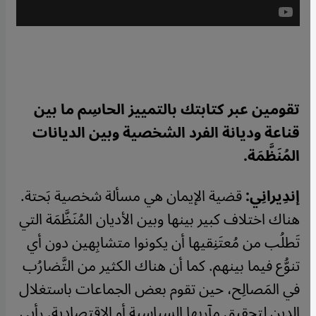
تقومين عبر كتابتك بالتمييز الحاسِم ما بين
قناعة وديانة الفرد الشخصية وبين الديانات
المُنَظَّمَة.
إندِيرانِي:
قضية الإيمان هي مسألة شخصية بَحتة.
هناك اختلاف كبير بينها وبين الأديان المُنَظَّمَة التي
تَطلُب من مُعتَنِقيها أن يكونوا متشابِهين دون أي
تنوُّع فيما بينهم. كما أن هناك الكثير من التَّضارُب
في المَصالِح، حين تقوم بعض الجماعات باستغلال
الدين لتحقيق مآربها السياسية أو الاقتصادية. رأيي