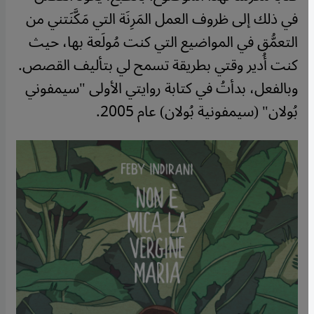
في ذلك إلى ظروف العمل المَرِنَة التي مَكَّنَتني من
التعمُّق في المواضيع التي كنت مُولَعة بها، حيث
كنت أُدير وقتي بطريقة تسمح لي بتأليف القصص.
وبالفعل، بدأتُ في كتابة روايتي الأولى "سيمفوني
بُولان" (سيمفونية بُولان) عام 2005.