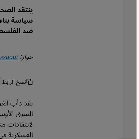
ينتقد الصحا
سياسة بناء 
ضد الفلسطين
حوار:
ssaoui
نسخ الرابط
لقد دأب الغر
الشرق الأوس
لانتقادات مت
العسكرية في 