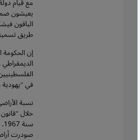
يعيشون ضمن ح
الباقون فيش
طريق تسميته
إن الحكومة ا
الديمقراطي و
الفلسطينيين 
في "يهودية و
نسبة الأراضي
سن
صودرت أراضي