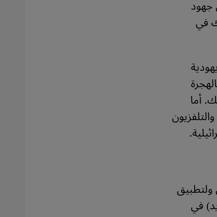
 جهود
ك في
هودية
لهجرة
ك. أما
التلفزيون
ئيلية.
 ولتطبيق
د) في