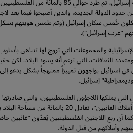
مع قيام دولة إسرائيل، تم طرد حوالي 85 بالمائة من ا
دود الدولة الجديدة، والذين أصبحوا فيما بعد لاجئي
كلون خُمس سكان إسرائيل (وتم طمس هويتهم بشكل
م "عرب إسرائيل").
لإسرائيلية والمجموعات التي تروج لها تتباهى بأسلوب 
متعدد الثقافات، التي تزعم أنه يسود البلاد. لكن حقيق
في إسرائيل يواجهون تمييزاً ممنهجاً بشكل يدعو إلى
ديمقراطية" إسرائيل.
 التي يملكها اللاجؤون الفلسطينيون، والتي صادرتها 
خلال "قانون أملاك الغائبين"، تعادل 20 بالمائة من مسا
ة 1967. كما أن ربع اللاجئين الفلسطينيين يُعدّون "غائبين 
هم وأملاكهم من قبل الدولة.