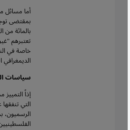
أما مسائل م
بالمائة من ا
تعتبرهم "غير
خاصة في النق
الديمغرافي ا
سياسات ال
إذاً التمييز 
التي تنفقها
الرسميون، ب
الفلسطينيين 