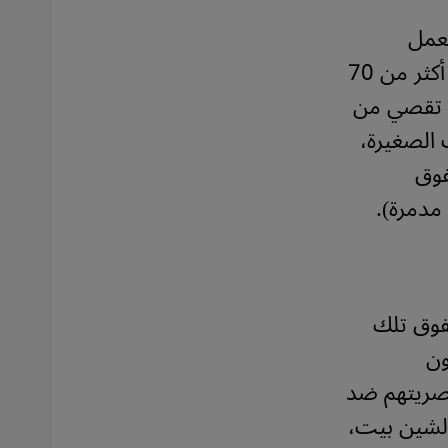
تعمل
بمقتضى توجه دستوري يحابي اليهود، بينما تتحكم لجان قبول في أكثر من 70
لك تقصي من
 الصغيرة،
فوق
مدمرة).
تفوق تلك
ون
نصريتهم ضد
الشين بيت،