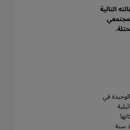
ته التالية
لمجتمعي
تلة.
لوحيدة في
يلية
تها
ذ سنة