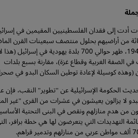
جملة
ت أدت إلى فقدان الفلسطينيين المقيمين في إسرائي
7 بالمائة من أراضيهم بحلول منتصف سبعينات القرن الما
ومنذ سنة 1948، ظهر حوالي 700 بلدة يهودية في إسرائيل 
ي الضفة الغربية وقطاع غزة)، مقارنة بسبع بلدات
(وهذه كوسيلة لإعادة توطين السكان البدو في صحراء
حديث الحكومة الإسرائيلية عن "تطوير" النقب، فإن 
بدو لا يزالون يعيشون في عشرات من القرى "غير المع
نون من هدم منازلهم ونقص في البنى التحتية الأساسية
ئمة التهديدات التي يتعرضون لها هي خطة برافر، ال