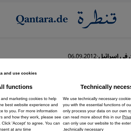
 في إسرائيل
·
06.09.2012
ينيون في إسرائيل .... تم
a and use cookies.
ll functions
Technically neces
ok Embed / Facebook Connect
Accept
Google Tag Manager
 and marketing cookies to help
We use technically necessary cookie
Twitter Embed
the best website experience and
you with the essential functions of o
Instagram Embed
ce to you. For more information
only process your data on our own 
Youtube Embed
عربي
English
rs and how they work, please see
can read more about this in our
Priv
Google Maps Embed
. Click 'Accept' to agree. You can
can only use our website to the extent
sent at any time.
technically necessary.