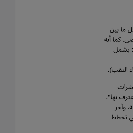
ل ما بين
ضي. كما أنه
(هذا لا يشمل
 النقب).
عشرات
ترف بها".
. وآخر
تي تخطط