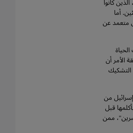
لفلسطينيين، الذين كانوا
ن. أما
 متعمد عن
الحياة
ة الأمر أن
 التشكيك
إسرائيل من
حة البلاد بأكلمها قبل
حاضرين"، ممن