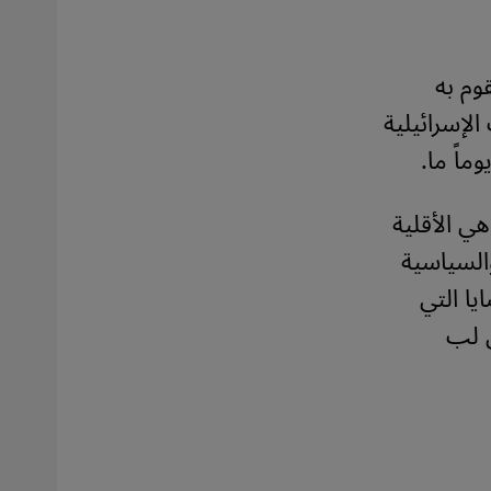
وم به
لإسرائيلية
اً ما.
رائيل، وهي الأقلية
السياسية
يا التي
الضوء على لب