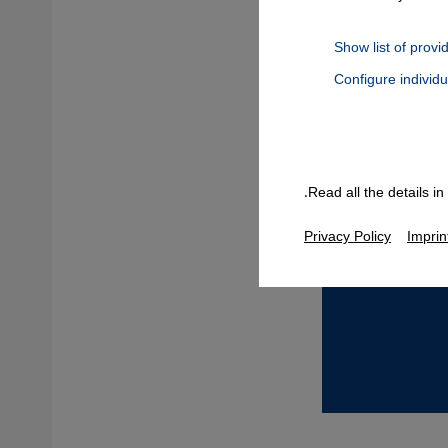
Show list of provi
Configure individ
Connect, Google Maps Embed, Google Tag Manager, Instagram Embed
Read all the details i
Privacy Policy
Imprin