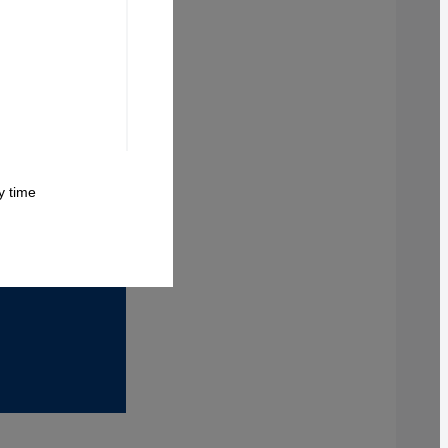
 time.