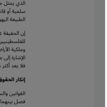
الذي يمثل جه
سلمية أو قان
الطبيعة اليهو
إن الحقيقة غ
للفلسطينيين،
وملكية الأراض
الإشارة إلى 
فلا يعد أكثر
إنكار الحق
القوانين وا
فصل بينهما 