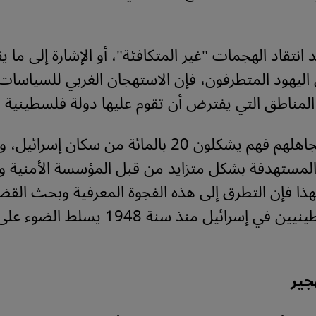
انتقاد الهجمات "غير المتكافئة"، أو الإشارة إلى ما يق
ليهود المتطرفون، فإن الاستهجان الغربي للسياسات ا
لمناطق التي يفترض أن تقوم عليها دولة فلسطينية يوم
أما من يتم تجاهلهم فهم يشكلون 20 بالمائة من سكان إس
المستهدفة بشكل متزايد من قبل المؤسسة الأمنية و
 لهذا فإن التطرق إلى هذه الفجوة المعرفية وبحث القضا
تواجه الفلسطينيين في إسرائيل منذ سنة 1948 يسلط 
جير