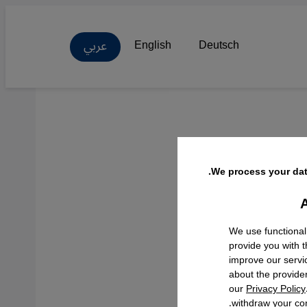
عربي
English
Deutsch
ييز
We process your dat
A
Facebo
We use functional
provide you with 
improve our servi
about the provide
our
Privacy Policy
withdraw your con