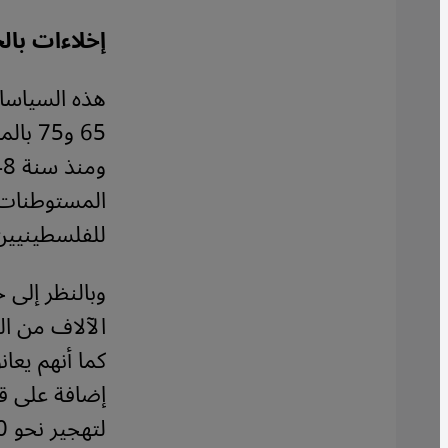
إخلاءات بال
هذه السياسا
65 و5
المستوطنات ف
للفلسطينيين 
وبالنظر إلى 
الآلاف من ال
كما أنهم يعا
إضافة على قا
لتهجير نحو 70 ألف مواطن عربي من منازلهم وتدمير قراهم.