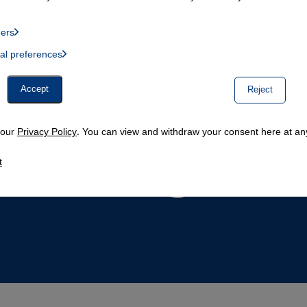
ders
List of providers:
ual preferences
, Twitter Embed, Youtube Embed
Accept
Reject
n our
Privacy Policy
. You can view and withdraw your consent here at any
t