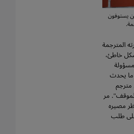
ين يستوفون
مة.
ته المترجمة
بشكل خاطئ،
مسؤولة
 ما يحدث
 مترجم
لموقف". مر
تظر مصيره
على طلب