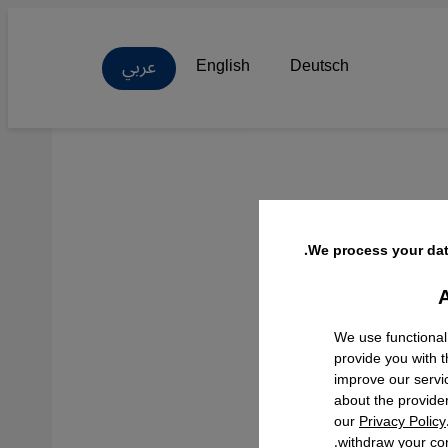
عربي
English
Deutsch
 على
We process your dat
A
Facebo
We use functional
provide you with 
improve our servi
about the provide
our
Privacy Policy
withdraw your con