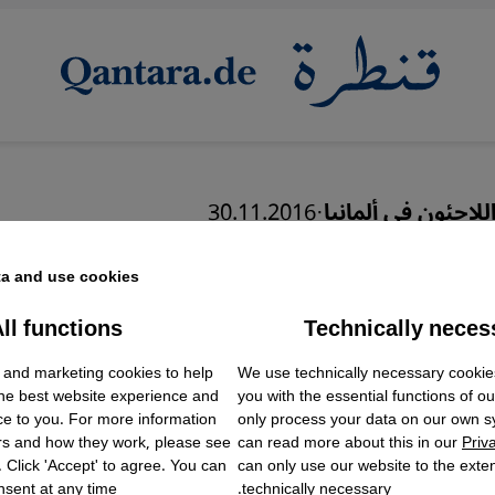
لاجئون في ألمانيا
·
30.11.2016
ة الخاطئة...عواقب وخيمة
a and use cookies.
للاجئين
ll functions
Technically neces
ok Embed / Facebook Connect
Accept
Google Tag Manager
 and marketing cookies to help
We use technically necessary cookie
Twitter Embed
the best website experience and
you with the essential functions of o
Instagram Embed
ce to you. For more information
only process your data on our own 
Youtube Embed
rs and how they work, please see
can read more about this in our
Priv
Google Maps Embed
. Click 'Accept' to agree. You can
can only use our website to the extent
sent at any time.
technically necessary.