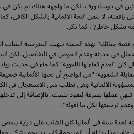
ئين في دوسلدورف. لكن ما واجهه هناك لم يكن في ح
ي رافقته، لا تتقن اللغة الألمانية بالشكل الكافي، كما أ
ه بشكل خاطئ"، كما ذكر.
م قصة حياتك" بهذه الجملة نبهت المترجمة الشاب ال
عجال في حديثه وعدم الخوض في التفاصيل، لكن الس
ل كان "لعدم كفاءتها اللغوية" كما جاء في حديث زيا
قابلة الشفوية: "من الواضح أن لغتها الألمانية ضعيفة
مسؤولة الألمانية وهي تطلب مني الاستعجال في الكل
تنهي عملها بسرعة لتعود للبيت، بالإضافة إلى تدخلها أ
عدم ترجمتها لكل ما أقوله".
ه لمدة سنة في ألمانيا كان الشاب على دراية ببعض 
بسيطة، لهذا بدا له أن المترجمة كانت تترجم بشكل مغاي