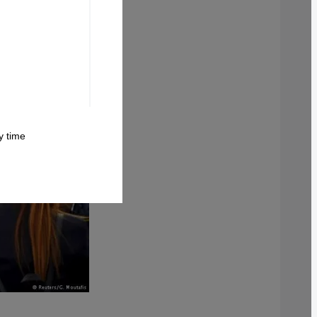
 time.