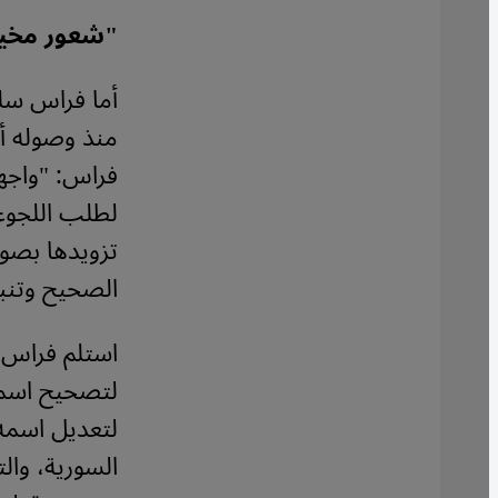
"شعور مخيف
منذ وصوله أ
فراس: "واجه
لطلب اللجوء
تزويدها بصور
الصحيح وتنبي
استلم فراس 
لتصحيح اسمه،
لتعديل اسمه 
السورية، وال