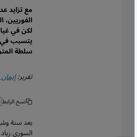
مع تزايد عد
الفوريين، ال
لكن في غياب
يتسبب في ع
سلطة المترج
تقرير:
إيمان 
نسخ الرابط
بعد سنة وشه
السوري زياد 