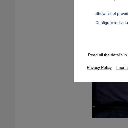
Show list of provi
Configure individ
Connect, Google Maps Embed, Google Tag Manager, Instagram Embed
Read all the details i
Privacy Policy
Imprin