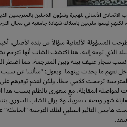
 الاتحادي الألماني للهجرة وشؤون اللاجئين بالمترجمين الذ
، لكنهم ليسوا ملزمين بامتلاك شهادة جامعية في مجال الترج
رحت المسؤولة الألمانية سؤالاً عن بلده الأصلي، أخبر
لبلد الذي توجه إليه، هنا اكتشف الشاب أنها تترجم 
نشب شجار عنيف بينه وبين المترجمة، مما اضطر ال
تدخل لفهم ما يحدث بينهما. ويقول: "سألتنا عن سبب
المترجمة ترجمت كلامي خطأ، ولكن لعدم توفرهم على
 لمواصلة المقابلة، مع شعوري بالظلم بسبب هذا ا
ابلة شهر ونصف تقريباً، ولا يزال الشاب السوري ين
ت هاجس التأثير السلبي لتلك الترجمة "الخاطئة" 
تقد.