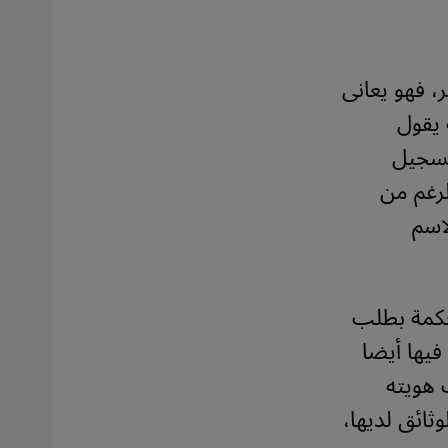
 أشهر، فهو يعانى
 يقول
تسجيل
رغم من
اسم
حكمة بطلب
فيها أيضا
 هويته
ثائق لديها،