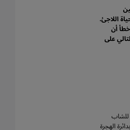
ين
ياة اللاجئ.
خطأ أن
تالي على
 للشاب
ائرة الهجرة