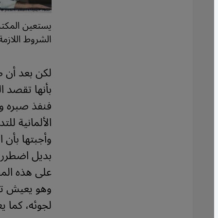
يستعين المكتب
الشروط اللازمة
لكن بعد أن ط
بأنها تقصد ا
فنفذ صبره و
الألمانية لل
وأجبتها بأن 
بديل اضطررت
على هذه المق
وهو يعيش تح
لجوئه، كما يع