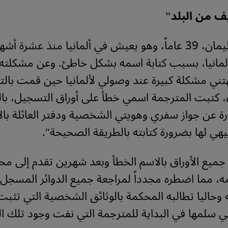
 من البلد"
أما فراس سليمان، 39 عاماً، وهو يعيش في ألمانيا منذ عشرة
لمانيا، بسبب كتابة اسمه بشكل خاطئ. وعن مشكلته
تني مشكلة كبيرة عند وصولي لألمانيا حين قمت بال
، كتبت المترجمة اسمي خطأ على أوراق التسجيل، بال
ة عن جواز سفري وهويتي الشخصية ودفتر العائلة بال
هي لها بضرورة كتابته بالطريقة الصحيحة".
جميع الأوراق بالاسم الخطأ وبعد شهرين تقدم إلى م
 مما اضطره مجدداً لمراجعة جميع الدوائر المسجل 
وحاليا تطالبه المحكمة بالوثائق الشخصية التي تثبت
تي سلمها في البداية للمترجمة التي نفت وجود تلك الو