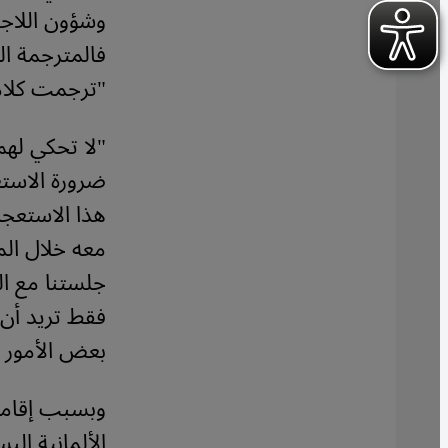
وشؤون اللاج
فالمترجمة الت
"ترجمت كلام
"لا تحكي له
ضرورة الاست
هذا الاستعجا
معه خلال الم
جلستنا مع ال
فقط تريد أن 
بعض الأمور و
وبسبب إقامت
الألمانية ال