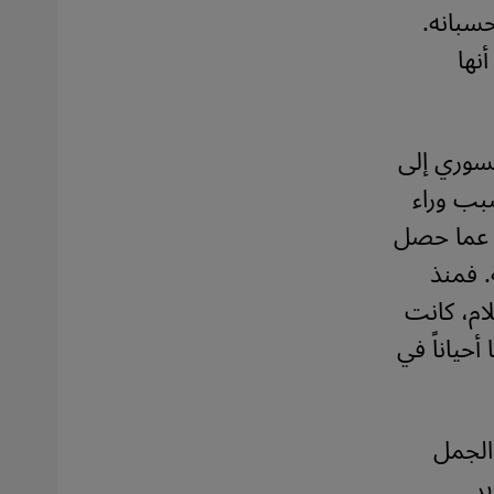
سبانه.
نها
سوري إلى
بب وراء
د عما حصل
. فمنذ
ام، كانت
حياناً في
الجمل
ر