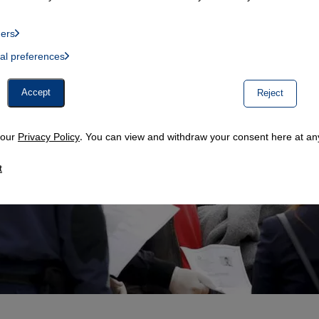
ders
List of providers:
ual preferences
, Twitter Embed, Youtube Embed
Accept
Reject
n our
Privacy Policy
. You can view and withdraw your consent here at any
t