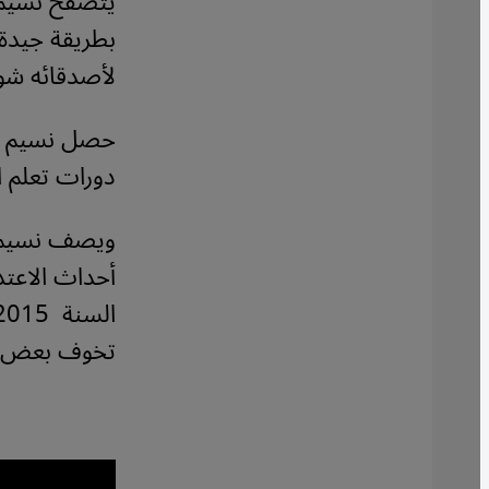
يتصفح نسيم ص
بطريقة جيدة،
لأصدقائه شوا
حصل نسيم خل
دورات تعلم ال
ويصف نسيم وض
أحداث الاعتد
تخوف بعض ال