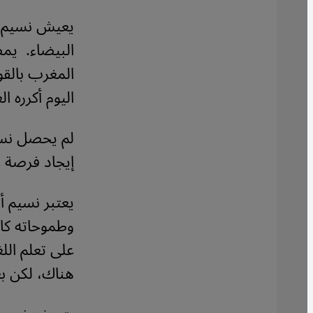
البيضاء. يمض
المغرب بالقو
اليوم أكرره 
لم يحصل نسي
إيجاد فرصة 
يعتبر نسيم أ
وطموحاته كان
على تعلم الل
هناك، لكن ب