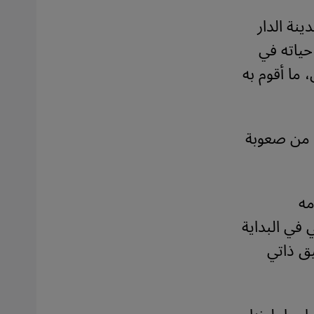
ركة في مدينة الدار
حياته في
ما أقوم به
د من صعوبة
مه
 في البداية
يق ذاتي