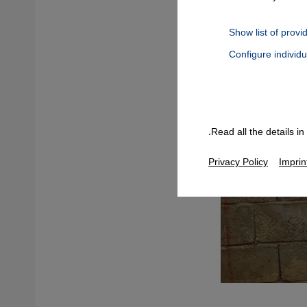
Show list of provi
Configure individ
Connect, Google Maps Embed, Google Tag Manager, Instagram Embed
Read all the details i
Privacy Policy
Imprin