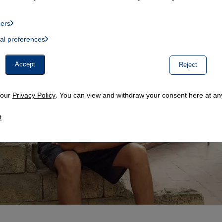
ders
List of providers:
ual preferences
, Twitter Embed, Youtube Embed
Accept
Reject
n our
Privacy Policy
. You can view and withdraw your consent here at any
t