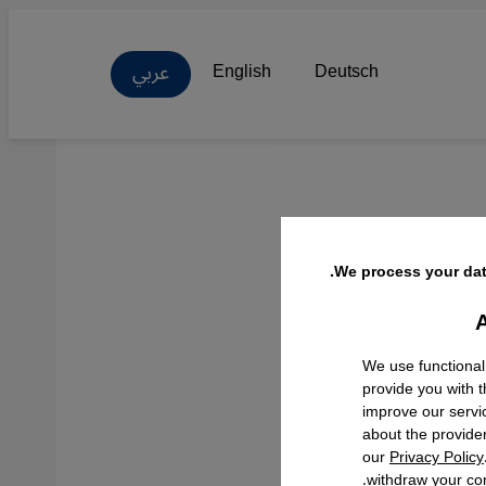
عربي
English
Deutsch
تقبل
We process your dat
ة"
A
Facebo
We use functional
provide you with 
improve our servi
about the provide
our
Privacy Policy
withdraw your con