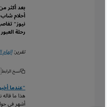
بعد أكثر من
أحلام شاب م
نيوز" تفاصي
رحلة العبور
تقرير:
إلهام ا
نسخ الرابط
"عندما أخبر
أشهر في حوار