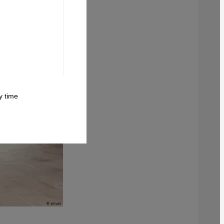
 time.