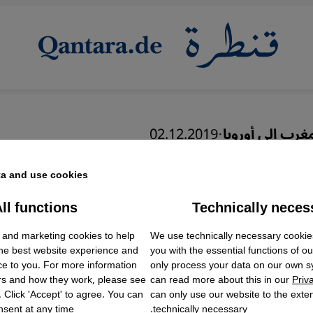
غرب إلى أوروبا
·
02.12.2019
مغربي من ألمانيا: "لا مس
a and use cookies.
.. سأعود إلى ألمانيا سباح
ll functions
Technically neces
ok Embed / Facebook Connect
Accept
Google Tag Manager
 and marketing cookies to help
We use technically necessary cookie
Twitter Embed
the best website experience and
you with the essential functions of o
Instagram Embed
ce to you. For more information
only process your data on our own 
Youtube Embed
rs and how they work, please see
can read more about this in our
Priv
Google Maps Embed
. Click 'Accept' to agree. You can
can only use our website to the extent
sent at any time.
technically necessary.