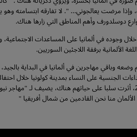
وره في ألمانيا بحسرة، ويروي ذكرياته هناك : " كانوا
 وإذا مرضت يعالجوني... ". لا تفارقه ابتسامته وهو
رع دوسلدورف وأهم المناطق التي زارها هناك.
ال وجوده في ألمانيا على المساعدات الاجتماعية، 
لغة الألمانية برفقة اللاجئين السوريين.
عه وباقي مهاجرين في ألمانيا في البداية بالجيد، م
اءات الجنسية على النساء بمدينة كولونيا خلال احتف
السنة 2015، أثرت سلبا على حياتهم هناك، يضيف لـ "مهاجر نيو
ألمان منا نحن القادمين من شمال أفريقيا "