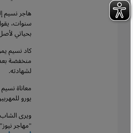
سنوات، يقول
بحياتي لأصل 
كاد نسيم يم
منخفضة بعد أ
لشهادته.
يورو للمهربي
ويرى الشاب ا
"مهاجر نيوز" 