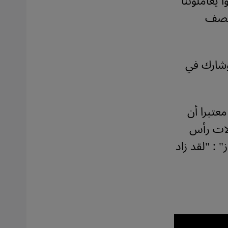
 يعاملوننا
 يصف
وشارك في
عتبرا أن
الات رأس
ز" : "لقد زاد