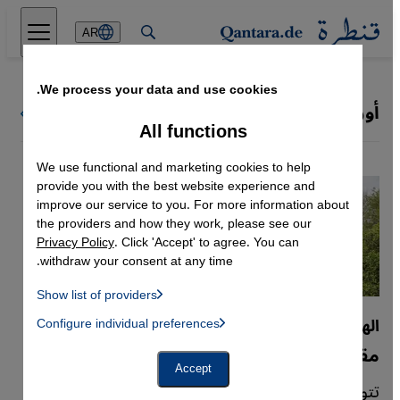
Direkt zum Inhalt springen
AR
We process your data and use cookies.
أوروبا
كل البلدان
All functions
We use functional and marketing cookies to help
provide you with the best website experience and
improve our service to you. For more information about
the providers and how they work, please see our
Privacy Policy
. Click 'Accept' to agree. You can
withdraw your consent at any time.
Show list of providers
List of providers:
الهجرة عبر بلغاريا
Configure individual preferences
Facebook Embed / Facebook Connect
 Manager, Instagram Embed, Twitter Embed, Youtube Embed
Google Tag Manager
مقابر مجهولة على حدود الاتحاد الأوروبي
Twitter Embed
Accept
Instagram Embed
تتولى بلغاريا دورًا محوريًا في إدارة الهجرة نحو الاتحاد
Youtube Embed