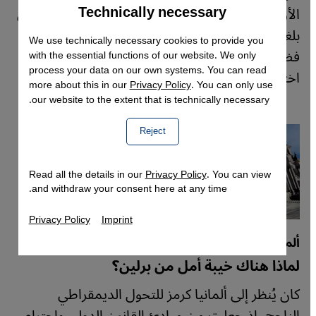
Technically necessary
Accept
الأوروبي. ويُفيد أشخاص يحاولون العبور من تركيا إلى
Google Maps Embed
بلغاريا بتعرضهم للعنف وعمليات الإعادة القسرية،
We use technically necessary cookies to provide you
فضلًا عن تجاهل نداءات الاستغاثة، ما أدى لمقتل أو
with the essential functions of our website. We only
process your data on our own systems. You can read
اختفاء العشرات.
more about this in our
Privacy Policy
. You can only use
our website to the extent that is technically necessary.
Reject
Read all the details in our
Privacy Policy
. You can view
and withdraw your consent here at any time.
Privacy Policy
Imprint
ألمانيا والشرق الأوسط
لماذا هناك خيبة أمل من برلين؟
كان يُنظر إلى ألمانيا كرمز للتحول الديمقراطي