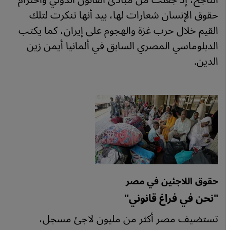
الناجح، إذ جعلت من مبادئ القانون الدولي واحترام
حقوق الإنسان شعارات لها، بيد أنها تنكرت لتلك
القيم خلال حرب غزة والهجوم على إيران، كما يكتب
الدبلوماسي المصري السابق في ألمانيا أيمن زين
الدين.
حقوق اللاجئين في مصر
"نحن في فراغ قانوني"
تستضيف مصر أكثر من مليون لاجئ مسجل،