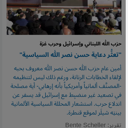
حزب الله اللبناني وإسرائيل وحرب غزة
"تعثُّر دعاية حسن نصر الله السياسية"
أمين عام حزب الله حسن نصر الله معروف بحبه
لإلقاء الخطابات الرنانة، ورغم ذلك ليس لتنظيمه
-المصنَّف ألمانياً وأمريكياً بأنه إرهابي- أية مصلحة
في تصعيد غير منضبِط مع إسرائيل قد يسفر عن
اندلاع حرب. استشعار المحللة السياسية الألمانية
بينتِه شيلَر لموقع قنطرة.
تقرير: Bente Scheller