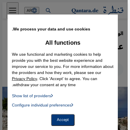
Direkt zum Inhalt springen
AR
We process your data and use cookies.
الوضع في جنوب لبنان
·
30.01.2025
All functions
عودة محفوفة بالمخاطر
We use functional and marketing cookies to help
provide you with the best website experience and
improve our service to you. For more information about
عربي
English
Deutsch
the providers and how they work, please see our
Privacy Policy
. Click 'Accept' to agree. You can
withdraw your consent at any time.
Show list of providers
List of providers:
Configure individual preferences
Facebook Embed / Facebook Connect
 Manager, Instagram Embed, Twitter Embed, Youtube Embed
Google Tag Manager
Twitter Embed
Accept
Instagram Embed
Youtube Embed