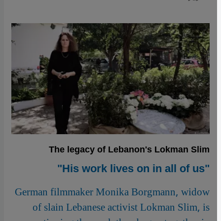
The legacy of Lebanon's Lokman Slim
"His work lives on in all of us"
German filmmaker Monika Borgmann, widow
of slain Lebanese activist Lokman Slim, is