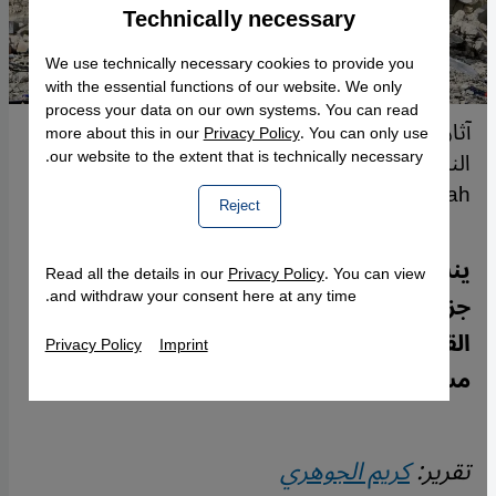
Technically necessary
Accept
Google Maps Embed
We use technically necessary cookies to provide you
with the essential functions of our website. We only
process your data on our own systems. You can read
آثار الدمار الذي خلفه الجيش الإسرائيلي في قرية
more about this in our
Privacy Policy
. You can only use
our website to the extent that is technically necessary.
الناقورة المطلة على البحر المتوسط. (Photo: Picture
Alliance / Anadolu | R. Dallah)
Reject
ينسحب الجيش الإسرائيلي ببطء وبشكل
Read all the details in our
Privacy Policy
. You can view
and withdraw your consent here at any time.
جزئي فقط من جنوب لبنان. فيما بدأ سكان
القرى اللبنانية في العودة إلى قراهم وسط
Privacy Policy
Imprint
مشاعر الصدمة والتحدي والغضب.
تقرير:
كريم الجوهري