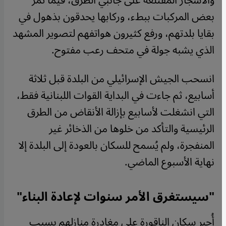
والأشجار المقتلعة على جانبي الطرق، فيما تمر
بعض المركبات ببطء، وركابها يحدقون بذهول في
بقايا بلدتهم، ورفع كثيرون هواتفهم لتصوير المشهد
الذي يشبه جولة في متحف رعب مفتوح.
انسحب الجيش الإسرائيلي من البلدة قبل ثلاثة
أسابيع، ثم جاءت في البداية القوات اللبنانية فقط،
التي انشغلت لأسابيع بإزالة الأنقاض من الطرق
الرئيسية والتأكد من خلوها من الذخائر غير
المنفجرة، ولم يُسمح للسكان بالعودة إلى البلدة إلا
نهاية الأسبوع الماضي.
"سيستغرق الأمر سنوات لإعادة البناء"
أُجبر سكان الناقورة على مغادرة منازلهم بسبب