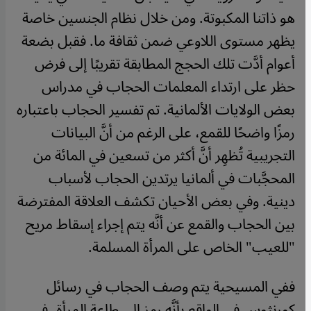
هو ذاتنا المكبوتة. ومن خلال نظام الجنسين خاصة
يظهر مستوى اللاوعي ضمن ثقافة ما. فقبل بضعة
أعوام أدَّت تلك الحجج المطابقة تقريبًا إلى فرض
حظر على ارتداء المعلمات الحجاب في مدراس
بعض الولايات الألمانية. تم تفسير الحجاب باعتباره
رمزًا واضحًا للقمع، على الرغم من أنَّ البيانات
التجريبية تُظهِر أنَّ أكثر من تسعين في المائة من
المحجَّبات في ألمانيا يرتدين الحجاب لأسباب
دينية. وفي بعض الأحيان تكشف العلاقة المفترضة
بين الحجاب والقمع عن أنَّه يتم إجراء إسقاط مريح
"للعيب" الخاص على المرأة المسلمة
.
ففي المسيحية يتم وصف الحجاب في رسائل
كورنثوس في الواقع بأنَّه رمز إلى طاعة المرأة، في