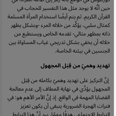
حين أنَّه لا يوجد مثل هذا التفسير للحجاب في
القرآن الكريم. ثم يتم أيضًا استخدام المرأة المسلمة
كمثال سلبي، يؤكِّد من خلاله المرء -وبشكل يظهر
ذاته بمظهر مثالي- تقدمه الخاص ويستطيع من
خلاله أن يخفي بشكل تدريجي غياب المساواة بين
الجنسين في بيئته الخاصة
.
تهديد وهميّ من قِبَل المجهول
إنَّ التركيز على تهديد وهميّ بكامله من قِبَل
المجهول يؤدِّي في نهاية المطاف إلى عدم معالجة
القضايا المهمة في الواقع. إذ إنَّ الأمر الأهم هو: في
فترات الهجرة الضرورية ينبغي أن يكون تعزيز
الترابط الاجتماعي هدفًا مهمًا. بيد أنَّ هذا الترابط