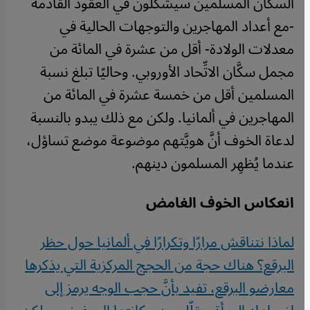
السكَّان المسلمين سيشكِّلون في العقود القادمة
-مع أعداد المهاجرين والتوجهات الحالية في
معدلات الولادة- أقل من عشرة في المائة من
مجمل سكَّان الاتِّحاد الأوروبي. وحاليًا تبلغ نسبة
المسلمين أقل من خمسة عشرة في المائة من
المهاجرين في ألمانيا. ولكن مع ذلك يبدو بالنسبة
لدعاة الخوف أنَّ هويَّتهم موضوعة موضع تساؤل،
عندما يُظهِر المسلمون دينهم
.
انعكاس الخوف الغامض
لماذا نتناقش مرارًا وتكرارًا في ألمانيا حول حظر
البرقع؟ هناك حجة من الحجج المركزية التي يذكرها
معارضو البرقع، تفيد بأنَّ حجب الوجه يرمز إلى