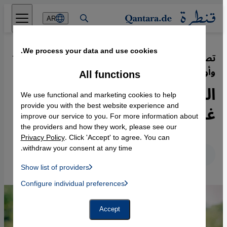
Direkt zum Inhalt springen
AR
We process your data and use cookies.
تصوير الإسلام بصورة عدائية في ألمانيا
·
19.12.2014
وأوروبا والغرب
All functions
الرُهاب من الإسلام...خوف
We use functional and marketing cookies to help
غربي من تهديد إسلامي وهمي
provide you with the best website experience and
improve our service to you. For more information about
the providers and how they work, please see our
Privacy Policy
. Click 'Accept' to agree. You can
withdraw your consent at any time.
عربي
English
Deutsch
Show list of providers
List of providers:
Configure individual preferences
Facebook Embed / Facebook Connect
 Manager, Instagram Embed, Twitter Embed, Youtube Embed
Google Tag Manager
Twitter Embed
Accept
Instagram Embed
Youtube Embed