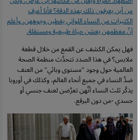
اضطهاد المرأة ويقلّل من مكانتها إلى غرض. ولكن
من أين يعرفون ذلك بهذه الدقة؟ فأنا أعرف
الكثيرات من النساء اللواتي يغطين وجوههن، وأعلم
أنَّ معظمهن يعشن حياة طبيعية ومستقلة
.
فهل يمكن الكشف عن القمع من خلال قطعة
ملابس؟ في هذا الصدد تتحدَّث منظمة الصحة
العالمية حول وجود "مستوى وبائي" من العنف
ضدَّ النساء في جميع أنحاء العالم، وكذلك في أوروبا
يذكُر ثلث النساء أنَّهن تعرَّضن لعنف جنسي أو
جسدي -من دون البرقع
.