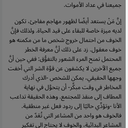
جميعنا في عداد الأموات
.
إنَّ مَنْ يستعد أيضًا لظهور مهاجم مفاجئ، تكون
لديه ميزة خاصة للبقاء على قيد الحياة. ولذلك فإنَّ
الخوف من احتمال خروج شخص ما من مكمنه هو
خوف معقول. زد على ذلك أنَّ معرفة الخطر
المحتمل تمنح المرء الشعور بالتفوُّق: ففي حين أنَّ
جميع الآخرين لا يكشفون عن قوَّة الشر التي أخفت
وجهها الحقيقي، يمكن للشخص -الذي أدرك
المخاطر في وقت مبكِّر- أن يتحوَّل في نهاية
المطاف إلى منقذ للمجتمع. وهذه الحقيقة تداعب
الأنا -وتؤدِّي حاليًا إلى ردود فعل غير منطقية.
فالخوف هو واحد من المشاعر التي تُعَدّ من
المشاعر البدائية، والخوف لا يحتاج الى تفكير