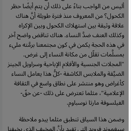
أليس من الواجب بناءً على ذلك أن يتم أيضًا حظر
الكحول؟ من المعروف منذ فترة طويلة أنَّ هناك
علاقة وثيقة بين استهلاك الكحول وبين الإكراه
وكذلك العنف ضدَّ النساء. هناك تناقض واضح آخر
في هذه الحجة يكمن في كون مجتمعنا برمَّته مليء
بمسلَّمات تقلّل من مكانة النساء إلى غرض.
"المجلات الجنسية والأفلام الإباحية وسراويل الجينز
الضيِّقة والملابس الكاشفة -كلُّ هذا يعامل النساء
كأغراض وهو منتشر على نطاق واسع في الثقافة
الإعلامية"، مثلما تعترض على ذلك -عن حقّ-
الفيلسوفة مارتا نوسباوم
.
وضمن هذا السياق تنطبق مثلما يبدو ملاحظة
سيغموند فرويد التي تفيد بأنَّ المخيف الذي يخيفنا