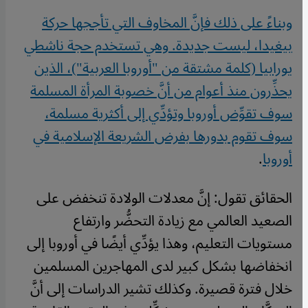
وبناءً على ذلك فإنَّ المخاوف التي تأججها حركة
بيغيدا، ليست جديدة. وهي تستخدم حجة ناشطي
يورابيا (كلمة مشتقة من "أوروبا العربية")، الذين
يحذِّرون منذ أعوام من أنَّ خصوبة المرأة المسلمة
سوف تقوِّض أوروبا وتؤدِّي إلى أكثرية مسلمة،
سوف تقوم بدورها بفرض الشريعة الإسلامية في
أوروبا
.
الحقائق تقول: إنَّ معدلات الولادة تنخفض على
الصعيد العالمي مع زيادة التحضُّر وارتفاع
مستويات التعليم، وهذا يؤدِّي أيضًا في أوروبا إلى
انخفاضها بشكل كبير لدى المهاجرين المسلمين
خلال فترة قصيرة. وكذلك تشير الدراسات إلى أنَّ