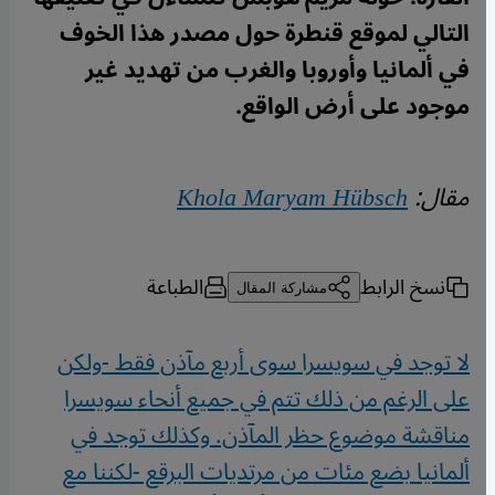
التالي لموقع قنطرة حول مصدر هذا الخوف
في ألمانيا وأوروبا والغرب من تهديد غير
موجود على أرض الواقع.
مقال:
Khola Maryam Hübsch
نسخ الرابط
الطباعة
مشاركة المقال
لا توجد في سويسرا سوى أربع مآذن فقط -ولكن
على الرغم من ذلك تتم في جميع أنحاء سويسرا
مناقشة موضوع حظر المآذن. وكذلك توجد في
ألمانيا بضع مئات من مرتديات البرقع -لكننا مع