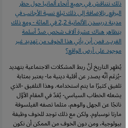
ذلك نتناقش في جميع أنحاء ألمانيا حول حظر
البرقع. بالإضافة إلى ذلك تبلغ نسبة الأجانب في
مدينة دريسدن الألمانية 2,2 في المائة - ومع ذلك
يتظاهر هناك عشرة آلاف شخص ضدَّ أسلمة
الغرب. فمن أين يأتي هذا الخوف من تهديد غير
موجود على أرض الواقع؟
يُظهِر التاريخ أنَّ ربط المشكلات الاجتماعية بتهديد
-يُزعَم أنَّه يصدر عن أقلية دينية ما- يعتبر بمثابة
تلفيق كثيرًا ما يتم استخدامه. وهذا التلفيق -الذي
يشعله الخطاب السياسي- يُعَدّ في المقام الأوَّل
ناتجًا عن الجهل والوهم، مثلما تصفه الفيلسوفة
مارتا نوسباوم. ولكن مع ذلك توجد للخوف وظيفة
بيولوجية، ومن دون الخوف من الممكن أن نكون