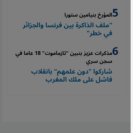
المؤرخ بنيامين ستورا
"ملف الذاكرة بين فرنسا والجزائر
في خطر"
مذكرات عزيز بنبين "تازماموت" 18 عاما في
سجن سري
شاركوا "دون علمهم" بانقلاب
فاشل على ملك المغرب