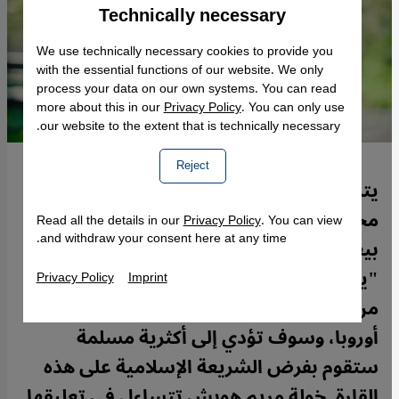
Technically necessary
Accept
Google Maps Embed
We use technically necessary cookies to provide you
with the essential functions of our website. We only
process your data on our own systems. You can read
more about this in our
Privacy Policy
. You can only use
our website to the extent that is technically necessary.
Reject
يتم تصوير الإسلام في الغرب بصورة سلبية
مخالفة لجميع الحقائق، حيث تستخدم حركة
Read all the details in our
Privacy Policy
. You can view
and withdraw your consent here at any time.
بيغيدا المعادية للأجانب حجة ناشطي
"يورابيا" (أي أوروبا العربية) الذين يحذرون
Privacy Policy
Imprint
من أن خصوبة المرأة المسلمة سوف تقوِّض
أوروبا، وسوف تؤدي إلى أكثرية مسلمة
ستقوم بفرض الشريعة الإسلامية على هذه
القارة. خولة مريم هوبش تتساءل في تعليقها