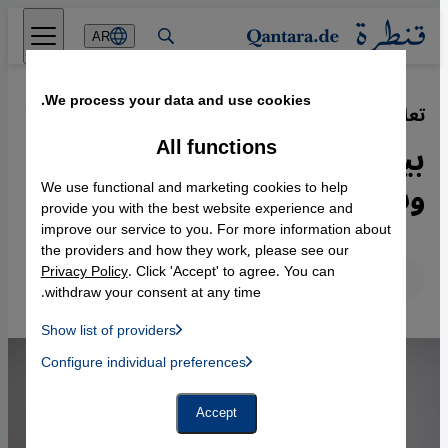
Direkt zum Inhalt springen
AR
We process your data and use cookies.
تعاون الديانات - "الرب يحب كل إنسان"
·
10.11.2020
All functions
بيت واحد لثلاثة من أديان الله
وسط برلين القديمة
We use functional and marketing cookies to help
provide you with the best website experience and
improve our service to you. For more information about
the providers and how they work, please see our
Privacy Policy
. Click 'Accept' to agree. You can
عربي
English
Deutsch
withdraw your consent at any time.
Show list of providers
List of providers:
Configure individual preferences
Facebook Embed / Facebook Connect
 Manager, Instagram Embed, Twitter Embed, Youtube Embed
Google Tag Manager
Twitter Embed
Accept
Instagram Embed
Youtube Embed