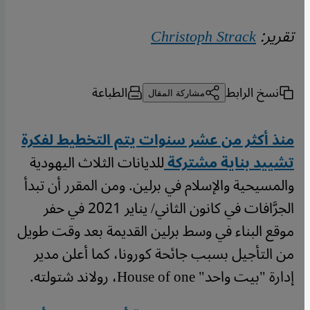
تقرير:
Christoph Strack
نسخ الرابط
الطباعة
مشاركة المقال
منذ أكثر من عشر سنوات يتم التخطيط لفكرة
تشييد بناية مشتركة
للديانات الثلاث اليهودية
والمسيحية والإسلام في برلين. ومن المقرر أن تبدأ
الجرَّافات في كانون الثاني/ يناير 2021 في حفر
موقع البناء في وسط برلين القديمة بعد وقت طويل
من التأجيل بسبب جائحة كورونا، كما أعلن مدير
إدارة "بيت واحد" House of one، رولاند شتولته.