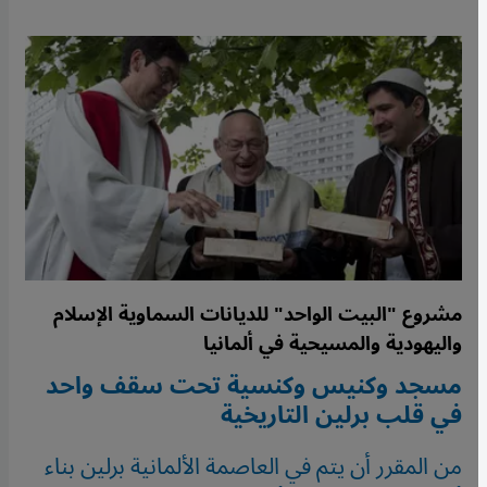
مشروع "البيت الواحد" للديانات السماوية الإسلام
واليهودية والمسيحية في ألمانيا
مسجد وكنيس وكنسية تحت سقف واحد
في قلب برلين التاريخية
من المقرر أن يتم في العاصمة الألمانية برلين بناء