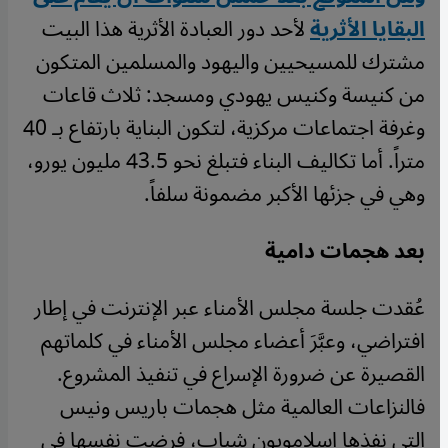
البقايا الأثرية
لأحد دور العبادة الأثرية هذا البيت
مشترك للمسيحيين واليهود والمسلمين المتكون
من كنيسة وكنيس يهودي ومسجد: ثلاث قاعات
وغرفة اجتماعات مركزية، لتكون البناية بارتفاع بـ 40
متراً. أما تكاليف البناء فتبلغ نحو 43.5 مليون يورو،
وهي في جزئها الأكبر مضمونة سلفاً.
بعد هجمات دامية
عُقدت جلسة مجلس الأمناء عبر الإنترنت في إطار
افتراضي، وعبَّرَ أعضاء مجلس الأمناء في كلماتهم
القصيرة عن ضرورة الإسراع في تنفيذ المشروع.
فالنزاعات العالمية مثل هجمات باريس ونيس
التي نفذها إسلامويون شباب، فرضت نفسها في