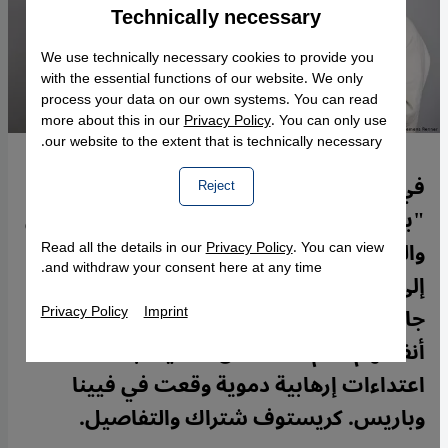
Technically necessary
Accept
Google Maps Embed
We use technically necessary cookies to provide you
with the essential functions of our website. We only
process your data on our own systems. You can read
more about this in our
Privacy Policy
. You can only use
our website to the extent that is technically necessary.
في قلب عاصمة ألمانيا يتحول مشروع بناء
Reject
"بيت واحد" -يضم معابد لليهود والمسيحيين
والمسلمين تحت سقف واحد- شيئا فشيئا
Read all the details in our
Privacy Policy
. You can view
and withdraw your consent here at any time.
إلى واقع ملموس، بعد تأجيل طويل بسبب
Privacy Policy
Imprint
جائحة كورونا. ممثلو الديانات الثلاث يرون
أنفسهم أمام تحدٍّ خاص لا سيما بعد
اعتداءات إرهابية دموية وقعت في فيينا
وباريس. كريستوف شتراك والتفاصيل.