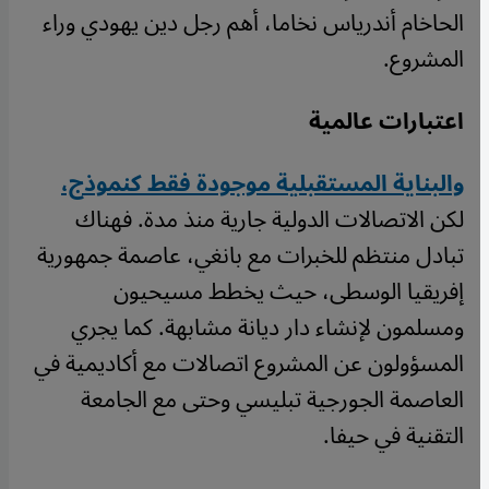
الحاخام أندرياس نخاما، أهم رجل دين يهودي وراء
المشروع.
اعتبارات عالمية
والبناية المستقبلية موجودة فقط كنموذج،
لكن الاتصالات الدولية جارية منذ مدة. فهناك
تبادل منتظم للخبرات مع بانغي، عاصمة جمهورية
إفريقيا الوسطى، حيث يخطط مسيحيون
ومسلمون لإنشاء دار ديانة مشابهة. كما يجري
المسؤولون عن المشروع اتصالات مع أكاديمية في
العاصمة الجورجية تبليسي وحتى مع الجامعة
التقنية في حيفا.