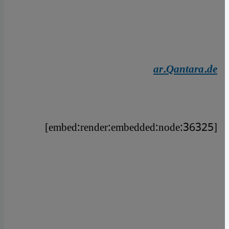
ar.Qantara.de
[embed:render:embedded:node:36325]