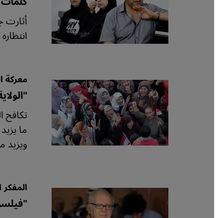
كلمات ل
أثارت ج
انتظاره
معركة ا
"الولاي
تكافح ا
ما يزيد
ويزيد م
المفكر 
"فيلسو