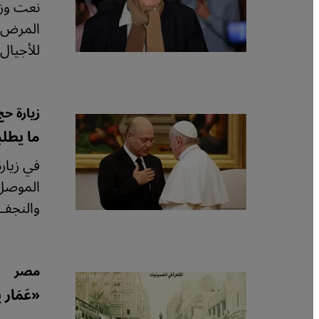
نعت وزا
للأجيال 
زيارة حج
ما يطلب
الموصل 
والنجف 
مصر
«عَمَار