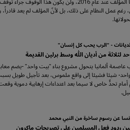
يقف بنا المؤلف عند عام 2016، ولن يكون هذا ال
، رغم عمل النظام على ذلك، بل لأنّ المؤلف لم يعد قادراً،
ولاتها.
لديانات - "الرب يحب كل إنسان"
د لثلاثة من أديان الله وسط برلين القديمة
عاصمة ألمانيا يتحول مشروع بناء "بيت واحد" -يضم معا
د- شيئا فشيئا إلى واقع ملموس، بعد تأجيل طويل بسبب جا
أمام تحدٍّ خاص لا سيما بعد اعتداءات إرهابية دموية وق
يل.
نسا عن رسوم ساخرة من النبي محمد
ين ردود فعل المسلمين على تصريحات ماكرون