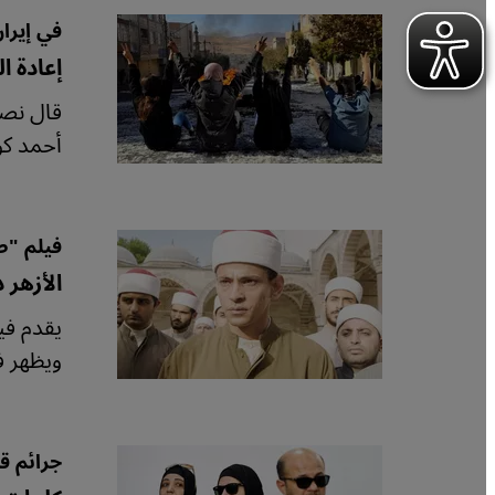
في إيرا
إعادة ا
قال نصف
أحمد كور
فيلم "ص
الأزهر د
يقدم في
ويظهر في
جرائم ق