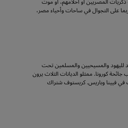
وقوف جراء توقف ذكريات المصريين أو أحلامهم، أو موت
 ربما على التجوال في ساحات وأحياء مصر،
بد لليهود والمسيحيين والمسلمين تحت
ئحة كورونا. ممثلو الديانات الثلاث يرون
عت في فيينا وباريس. كريستوف شتراك