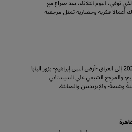
ي توفي، اليوم الثلاثاء، بعد صراع مع
ن "الراحل ترك أعمالا فكرية وحضارية تمثل مرجعية
في زيارة غير مسبوقة لأربعة أيام ابتداءً من يوم الجمعة 05 / 03 / 2021 إلى العراق -أرض النبي إبراهيم- يزور البابا
يم- والمرجع الشيعي علي السيستاني
وشيعةً- والإيزيديين والصابئة.
قاهرة