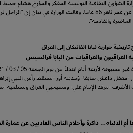
رة الشؤون الثقافية التونسية المفكر والمؤرخ هشام جعيط الذ
المرض عن عمر ناهز 86 عاما. وقالت الوزارة في بيان إ
الحاضرة والقادمة".
 تاريخية حوارية لبابا الفاتيكان إلى العراق
ه العراقيون والعراقيات من البابا فرانسيس
-معقل داعش سابقا- وَمدينة أور -مسقط رأس النبي إبراه
الأشرف -مرقد الإمام علي- ومسيحيي العراق ومسلميه -سنةً 
 يا أم الدنيا»… ذاكرة وأحلام الناس العاديين عن عمارة ال