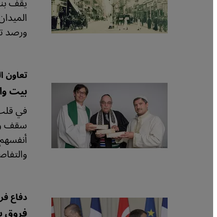
الميدان
ورصد تح
تعاون ا
بيت واح
في قلب 
سقف واح
أنفسهم 
والتفاص
دفاع فر
فروق ب