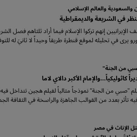
ن والسعودية والعالم الإسلامي
لنظر في الشريعة والديمقراطية
 الإيرانيين إنهم تركوا الإسلام فيما أراد ثلثاهم فصل الش
و يرى في تحليله لموقع قنطرة طريقاً وحيداً لا ثانيَ له للت
بي من الجنة"
يراً كاثوليكياً...والإمام الأكبر دالاي لاما
لم "صبي من الجنة" نموذجاً مثالياً لفيلم هجين تتداخل في
ه تأثر بعدد من القوالب الجاهزة والراسخة في الثقافة الجما
تل الإناث في مصر